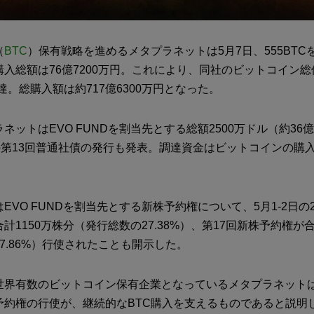
（
BTC
）保有戦略を進めるメタプラネットは5月7日、555BTC
入総額は76億7200万円。これにより、同社のビットコイン
到達。総購入額は約717億6300万円となった。
ネットはEVO FUNDを割当先とする総額2500万ドル（約36
）の第13回普通社債の発行も発表。調達資金はビットコインの購
。
EVO FUNDを割当先とする新株予約権について、5月1-2日の
計1150万株分（発行総数の27.38%）、第17回新株予約権が合
7.86%）行使されたことも開示した。
世界有数のビットコイン保有企業となっているメタプラネット
予約権の行使が、継続的なBTC購入を支えるものであると説明