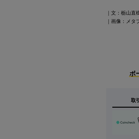
｜文：栃山直
｜画像：メタ
ボ
取