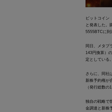
ビットコイン
と発表した。購
5555BTCに
同日、メタプラ
143円換算
定としている
さらに、同社は
新株予約権が合
（発行総数の1
独自の戦略で
金調達と新株