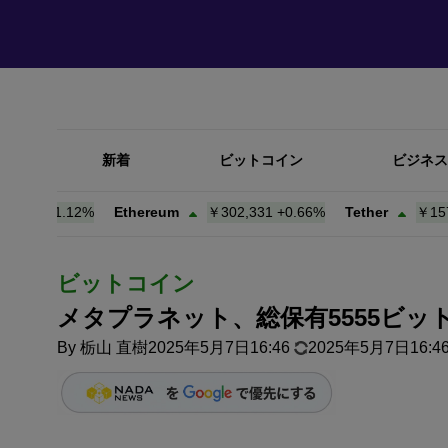
新着
ビットコイン
ビジネス
7
+
1.12%
Ethereum
￥302,330
+
0.66%
Tether
￥157.75
+
ビットコイン
メタプラネット、総保有5555ビット
By
栃山 直樹
2025年5月7日16:46
2025年5月7日16:4