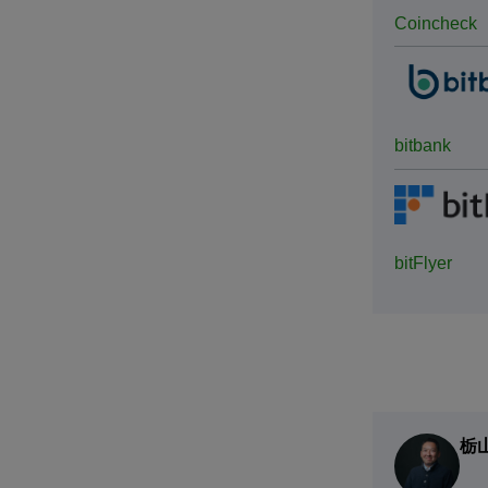
Coincheck
bitbank
bitFlyer
栃