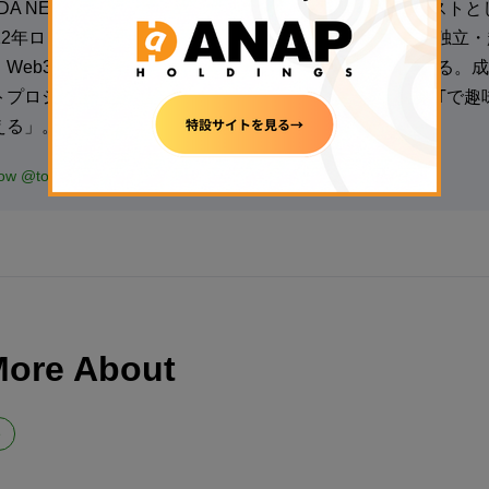
ADA NEWS記者：全国紙で15年間、スポーツジャーナリスト
012年ロンドン五輪取材やプロ野球担当を経て、2020年に独立
、Web3の可能性に魅了され、特化サイトを複数立ち上げる。成
トプロジェクト「ZUTTO MAMORU」代表。著書に「NFTで
える」。
low @tochi1203 on X
More About
ト