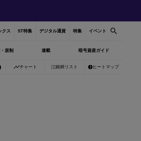
ックス
ST特集
デジタル通貨
特集
イベント
策・規制
連載
暗号資産ガイド
Bitcoin
チャート
￥10,254,697
銘柄リスト
+
1.12%
Ethereum
ヒートマップ
￥302,330
+
0.