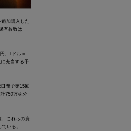
を追加購入した
総保有枚数は
億円、1ドル＝
入に充当する予
2日間で第15回
計750万株分
は、これらの資
している。