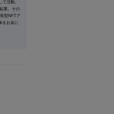
として活動。
・起業。その
長型NFTア
趣味をお金に