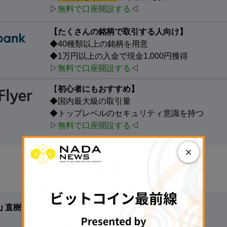
▷
無料で口座開設する
◁
【たくさんの銘柄で取引する人向け】
◆40種類以上の銘柄を用意
◆1万円以上の入金で現金1,000円獲得
▷
無料で口座開設する
◁
【
初心者にもおすすめ】
◆国内最大級の取引量
◆トップレベルのセキュリティ意識を持つ
▷
無料で口座開設する
◁
×
山 直樹