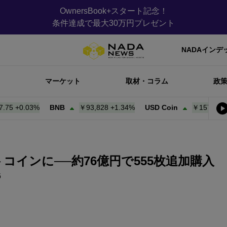
OwnersBook+スタート記念！
条件達成で最大30万円プレゼント
NADAインデ
マーケット
取材・コラム
政
0.03%
BNB
￥93,833
+
1.35%
USD Coin
￥157.82
+
0.00%
コインに──約76億円で555枚追加購入
6