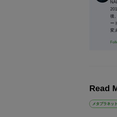
N
2
後
ー
変
Fol
Read 
メタプラネッ