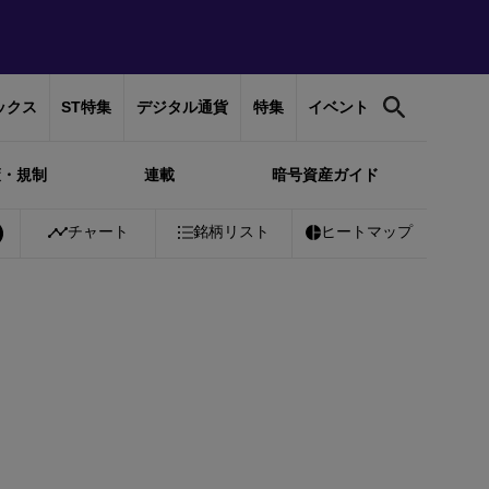
ックス
ST特集
デジタル通貨
特集
イベント
策・規制
連載
暗号資産ガイド
%
Bitcoin
チャート
￥10,362,047
銘柄リスト
-0.30%
Ethereum
ヒートマップ
￥306,188
-0.