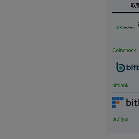
取
Coincheck
bitbank
bitFlyer