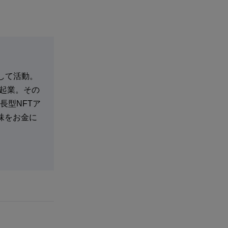
として活動。
・起業。その
長型NFTア
趣味をお金に