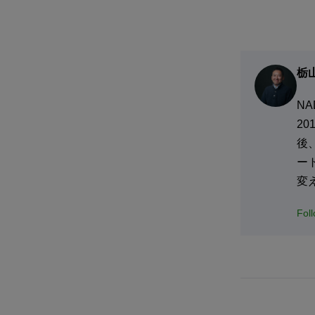
栃
N
2
後
ー
変
Fol