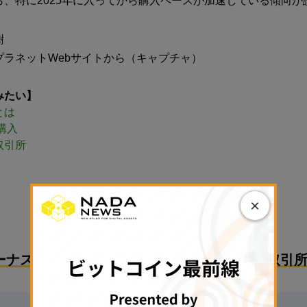
ら、特に2025年に入ってから購入ペースが加速している傾向が
樹
プラネットWebサイトから（キャプチャ）
みたい】
とは
購入
取引所
×
PR
ーナスで始めるのにおすすめな国内暗号資産取引所