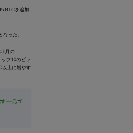
 BTCを追加
円となった。
年1月の
トップ10のビッ
TC以上に増やす
指す──元ゴ
】