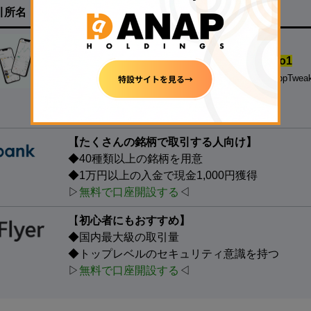
引所名
特徴
【
500円の少額投資から試せる！】
◆
国内の暗号資産アプリダウンロード数.No1
※対象：国内の暗号資産取引アプリ、データ協力：AppTwea
◆
銘柄数も最大級
、手数料も安い
▷
無料で口座開設する
◁
【たくさんの銘柄で取引する人向け】
◆40種類以上の銘柄を用意
◆1万円以上の入金で現金1,000円獲得
▷
無料で口座開設する
◁
【
初心者にもおすすめ】
◆国内最大級の取引量
◆トップレベルのセキュリティ意識を持つ
▷
無料で口座開設する
◁