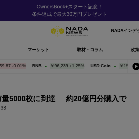
OwnersBook+スタート記念！
条件達成で最大30万円プレゼント
NADAインデ
マーケット
取材・コラム
政
-0.01%
BNB
￥96,233
+
1.24%
USD Coin
￥159.97
+
0.01
5000枚に到達──約20億円分購入で
33