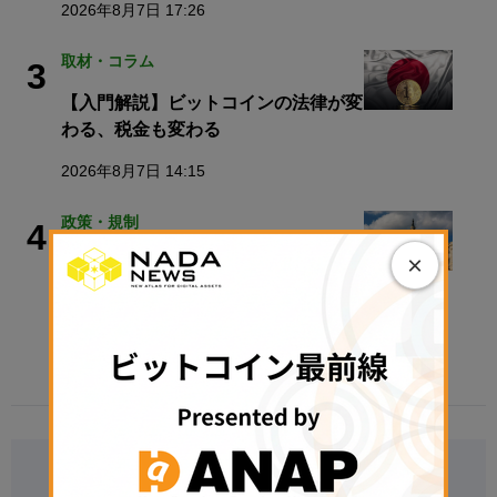
2026年8月7日 17:26
取材・コラム
3
【入門解説】ビットコインの法律が変
わる、税金も変わる
2026年8月7日 14:15
政策・規制
4
×
暗号資産「クラリティ法」の米上院採
決、9月へ持ち越しと報道
2026年8月7日 11:44
Follow Us