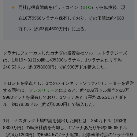
同社は投資戦略をビットコイン（
BTC
）から転換後、現
在18万9968ソラナを保有しており、その価値は約4089
万ドル（約63億4600万円）に上る。
ソラナにフォーカスしたカナダの投資会社ソル・ストラテジーズ
は、1月19〜31日の間に4万300ソラナを、1ソラナあたり平均
246.53ドル（約3万8000円）で約990万ドル購入した。
トロントを拠点とし、3つのメインネットソラナバリデーターを運営
する同社は、
プレスリリース
によると、約4089万ドル相当の18万
9968ソラナを保有しており、1ソラナあたり平均256.21カナダド
ル、約178.39ドル（約2万8000円）で購入した。
1月、ナスダック上場申請を提出した同社は、250万ドル（約3億
8800万円）の転換社債を売却し、1ソラナあたり平均265.65ドル
（約4万1200円）で6564.57ソラナ追加。記事執筆時点のソラナ価格