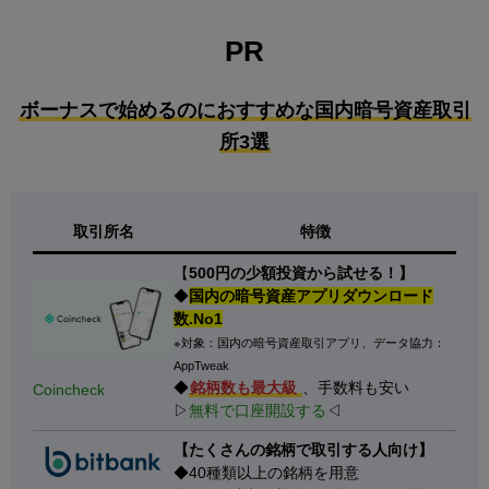
PR
ボーナスで始めるのにおすすめな国内暗号資産取引
所3選
取引所名
特徴
【
500円の少額投資から試せる！】
◆
国内の暗号資産アプリダウンロード
数.No1
※対象：国内の暗号資産取引アプリ、データ協力：
AppTweak
◆
銘柄数も最大級
、手数料も安い
Coincheck
▷
無料で口座開設する
◁
【たくさんの銘柄で取引する人向け】
◆40種類以上の銘柄を用意