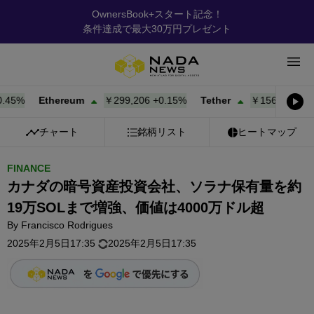
OwnersBook+スタート記念！
条件達成で最大30万円プレゼント
5%
Ethereum
￥299,206
+
0.15%
Tether
￥156.78
+
0.02%
チャート
銘柄リスト
ヒートマップ
FINANCE
カナダの暗号資産投資会社、ソラナ保有量を約
19万SOLまで増強、価値は4000万ドル超
By
Francisco Rodrigues
2025年2月5日17:35
2025年2月5日17:35