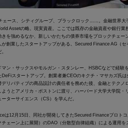
・チェース、シティグループ、ブラックロック……。金融世界大
-World Assetの略。現実資産。ここでは既存の金融資産や銀行
動きを強めるなか、新しいかたちの債券市場をブロックチェー
創業したスタートアップがある。Secured Finance AG
だ。
ドマン・サックスやモルガン・スタンレー、HSBCなどで経験
DeFiスタートアップ。創業者兼CEOのキクチ・マサカズ氏
替デリバティブの商品設計の責任者を務めた後、金融とテクノ
しようとアメリカ・ボストンに渡り、ハーバード大学大学院・
ューターサイエンス（CS）を学んだ。
inanceは12月15日、同社が開発してきたSecured Financeプ
クチェーン上に展開）のDAO（分散型自律組織）による運用を