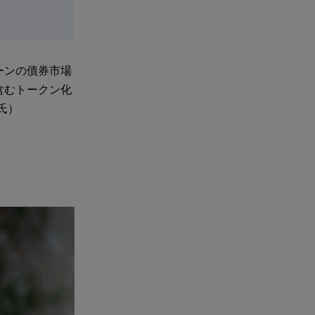
ーンの債券市場
含むトークン化
氏）