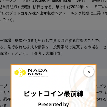
ークン「（仮）Secured Finance Token（SFT）」を発
型自律組織）形態に移行させる。早ければ2024年中に、SFT
同社のプロトコルが稼ぎ出す収益をステーキング報酬に上乗せ
していく。
ー市場
：株式や債券を発行して資金調達する市場のことで、「
る。発行された株式や債券を、投資家間で売買する市場を「セ
市場）」という。［参考：大和証券］
×
ーブ
：縦軸に最終利回り、横軸に債券の残存期間を取ったグラ
回りと残存期間に対応する点をつないだ線をイールドカーブ（
。残存期間の長短による利回りの関係を分析する際に使われる
興証券］