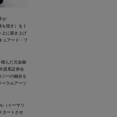
手が
業務を指す）をト
ン上に築き上げ
（セキュアード・フ
を積んだ元金融
は外資系証券会
ロジーの融合を
リベラルアーツ
ロトコル（イーサリ
スタートさせ