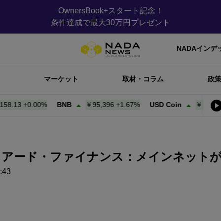
OwnersBook+スタート記念！
条件達成で最大30万円プレゼント
NADAインデ
マーケット
取材・コラム
政
3
+
0.00%
BNB
￥95,396
+
1.67%
USD Coin
￥158.22
+
0.0
ュアード・ファイナンス：メインネット
:43