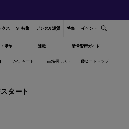
ックス
ST特集
デジタル通貨
特集
イベント
策・規制
連載
暗号資産ガイド
0%
Bitcoin
チャート
￥10,290,147
銘柄リスト
+
0.17%
Ethereum
ヒートマップ
￥303,776
+
0
がスタート