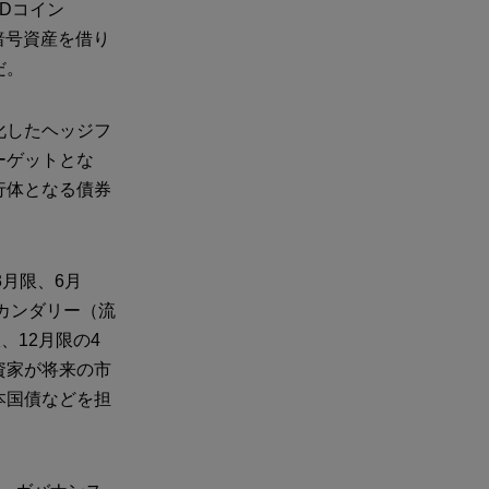
Dコイン
暗号資産を借り
だ。
化したヘッジフ
ーゲットとな
行体となる債券
3月限、6月
カンダリー（流
、12月限の4
資家が将来の市
本国債などを担