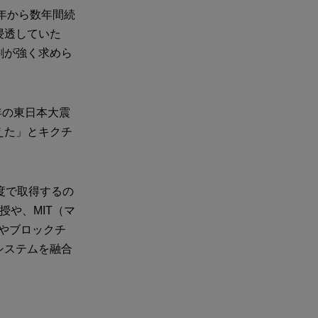
年から数年間続
浸透していた
割が強く求めら
年の東日本大震
えた」とキクチ
度で取得するの
や、MIT（マ
やブロックチ
システムを融合