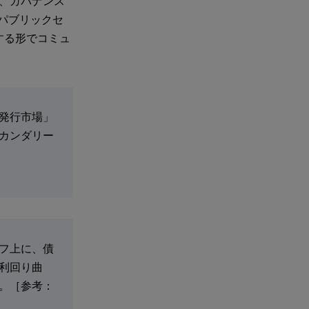
行し、ガバナンス
のパブリックセ
する形でコミュ
発行市場」
カンダリー
フ上に、債
利回り曲
。［参考：