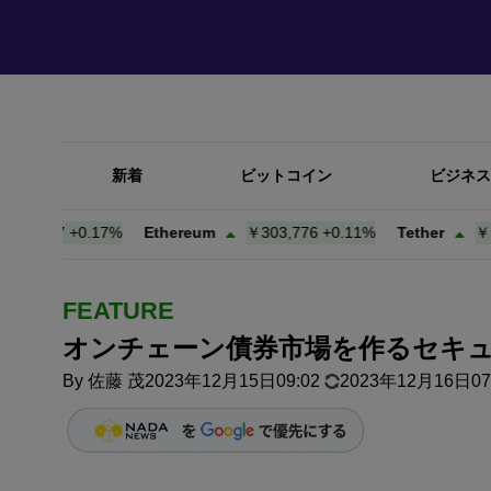
新着
ビットコイン
ビジネス
147
+
0.17%
Ethereum
￥303,776
+
0.11%
Tether
￥158.1
FEATURE
オンチェーン債券市場を作るセキ
By
佐藤 茂
2023年12月15日09:02
2023年12月16日07