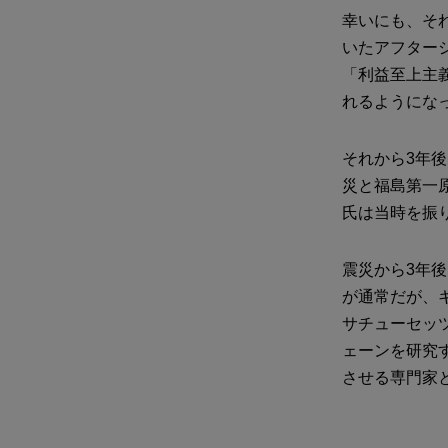
幸いにも、そ
いたアフター
「利益至上主
れるようにな
それから3年
災と福島第一
氏は当時を振
震災から3年
が通常だが、
サチューセッ
ェーンを研究
させる専門家