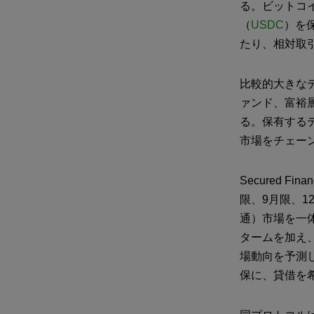
る。ビットコ
（
USDC
）を
たり、相対取
比較的大きな
ァンド、富裕
る。保有する
市場をチェー
Secured 
限、9月限、
通）市場を一体
タームを加え
場動向を予測
保に、貸借を