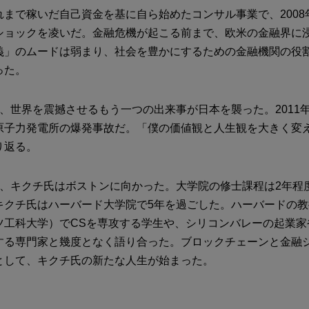
れまで稼いだ自己資金を基に自ら始めたコンサル事業で、2008
ショックを凌いだ。金融危機が起こる前まで、欧米の金融界に
義」のムードは弱まり、社会を豊かにするための金融機関の役
った。
後、世界を震撼させるもう一つの出来事が日本を襲った。2011
原子力発電所の爆発事故だ。「僕の価値観と人生観を大きく変
り返る。
後、キクチ氏はボストンに向かった。大学院の修士課程は2年程
キクチ氏はハーバード大学院で5年を過ごした。ハーバードの教授
ツ工科大学）でCSを専攻する学生や、シリコンバレーの起業家
する専門家と幾度となく語り合った。ブロックチェーンと金融
として、キクチ氏の新たな人生が始まった。