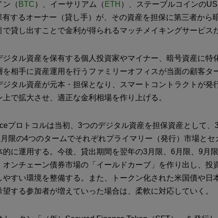
イン（
BTC
）、イーサリアム（
ETH
）、ステーブルコインのUS
保有するオーナー（貸し手）が、その資産を担保に第三者から
引で貸し出すことで金利が得られるマッチメイキングサービス
デジタル資産を保有する個人投資家やマイナー、暗号資産に特
層を相手に資産運用を行うファミリーオフィスが当面の顧客タ
デジタル資産が元本・担保となり、スマートコントラクトが発
ン上で拡大させ、適正な金利相場を作り上げる。
Financeプロトコルは当初、3つのデジタル資産を担保資産として、
12月限の4つのタームでそれぞれプライマリー（発行）市場とセ
的に運用する。今後、貸出期間を翌年の3月限、6月限、9月限
、オンチェーン債券市場の「イールドカーブ」を作り出し、投
しやすい環境を整備する。また、トークン化された米国債や日
希望する参加者が増えていった場合は、柔軟に対応していく。