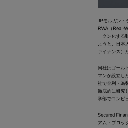
JPモルガン
RWA（Real
ークン化する
ようと、日本人が
ァイナンス）
同社はゴール
マンが設立した
社で金利・為
徹底的に研究
学部でコンピ
Secured F
アム・ブロッ