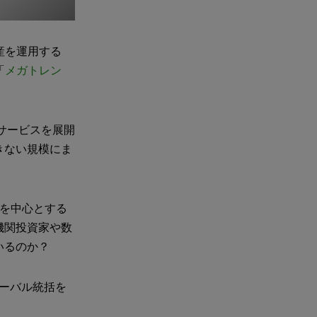
産を運用する
「
メガトレン
やサービスを展開
きない規模にま
ンを中心とする
機関投資家や数
いるのか？
ローバル統括を