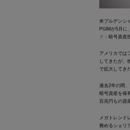
米プルデンシャ
PGIMが5
ド
：暗号資産
アメリカではフ
してきたが、
で拡大してき
過去2年の間
暗号資産を保
百兆円もの資
メガトレンド
務めるシェリア・