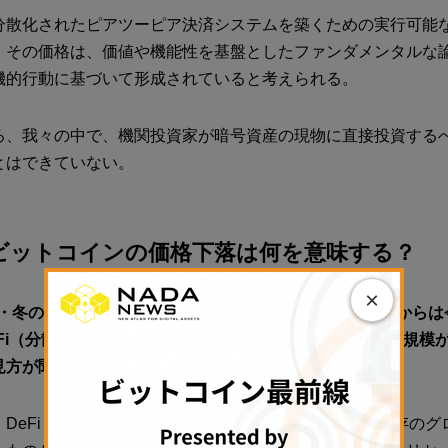
分散化されたピアツーピア決済システムを築くための実行可能
、その価格は、価値や機能性を基盤としたファンダメンタルな
機的行動に基づいて形成されていると考えられる。
ろ、我々の中で、機関投資家が暗号資産の現物に直接投資する
とはできていない。
のビットコインの価格下落は何を意味する？
×
産・冬の時代」と呼ばれる相場環境が続いているが、市場からは
Fi（分散型金融）とNFT、GameFiなどの分野においては規模
見方が聞こえる。
：
DeFiと暗号資産がもたらす恩恵の中に、中央銀行や既存のグ