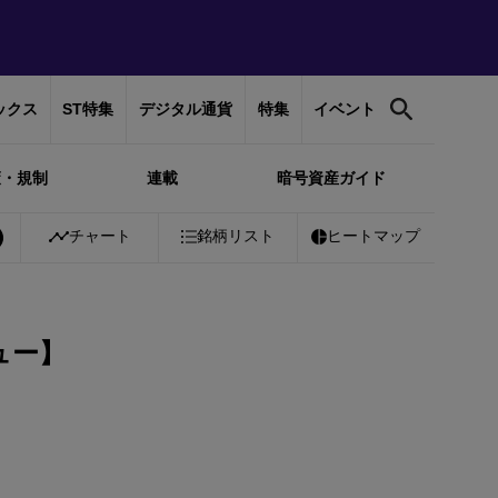
ックス
ST特集
デジタル通貨
特集
イベント
策・規制
連載
暗号資産ガイド
￥10,225,858
チャート
+
0.23%
Ethereum
銘柄リスト
￥301,758
ヒートマップ
-0.15%
Tether
ュー】