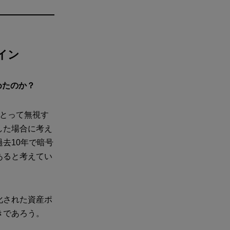
イン
めたのか？
にとって無視す
した場合に考え
去10年で暗号
あると考えてい
化された資産ポ
きであろう。