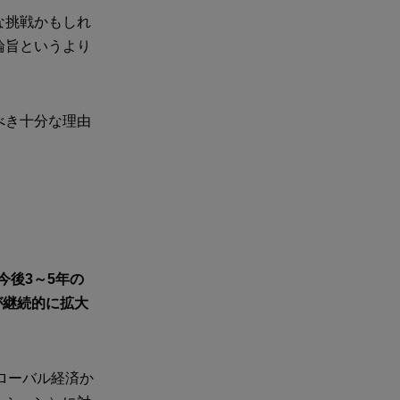
な挑戦かもしれ
論旨というより
べき十分な理由
今後3～5年の
が継続的に拡大
ローバル経済か