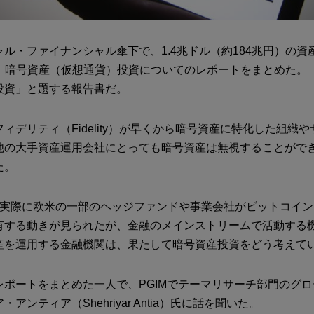
ル・ファイナンシャル傘下で、1.4兆ドル（約184兆円）の資
月に、暗号資産（仮想通貨）投資についてのレポートをまとめた。
投資」と題する報告書だ。
ィデリティ（Fidelity）が早くから暗号資産に特化した組織
他の大手資産運用会社にとっても暗号資産は無視することがで
た。
、実際に欧米の一部のヘッジファンドや事業会社がビットコイ
有する動きが見られたが、金融のメインストリームで活動する
産を運用する金融機関は、果たして暗号資産投資をどう考えて
レポートをまとめた一人で、PGIMでテーマリサーチ部門のグ
アンティア（Shehriyar Antia）氏に話を聞いた。