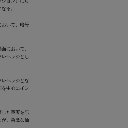
ッション）に対
になる。
において、暗号
局面において、
フレヘッジとし
フレヘッジとな
国を中心にイン
落した事実を忘
とが、急激な価