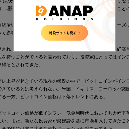
うものがあると言われている。インフレ圧力や景気後退（リセ
は、理論上、暗号資産価格に極めて限定的な影響を与えること
ロ経済環境が変化したり、リスクオフの動きが強まるフェーズ
きく影響されてきた。
定されているビットコインの設計は、貨幣価値が低下する経済
性を持つことができると言われており、投資家にとってはイン
り得るとされてきた。
フレ上昇が起きている現在の状況の中で、ビットコインがイン
できているとは考えられない。米国、イギリス、ヨーロッパ諸
する一方、ビットコイン価格は下落トレンドにある。
ビットコイン価格が低インフレ・低金利時代においても大幅下
ない。また、新たな投資家が楽観論を基に市場参入してきたこ
、その後には常に大きな価格クラッシュが起こってきた。