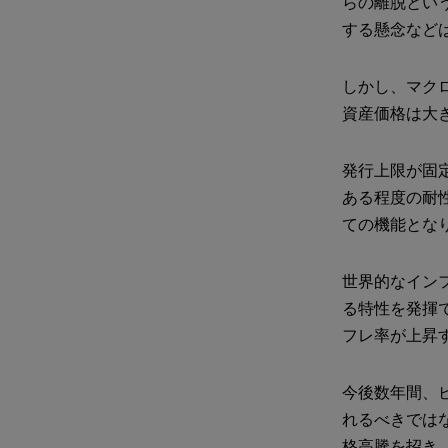
らの離脱とい
する懸念など
しかし、マク
資産価格は大
発行上限が固
ある程度の耐
ての機能とな
世界的なイン
る特性を発揮
フレ率が上昇
今後数年間、
れるべきでは
格高騰を招き