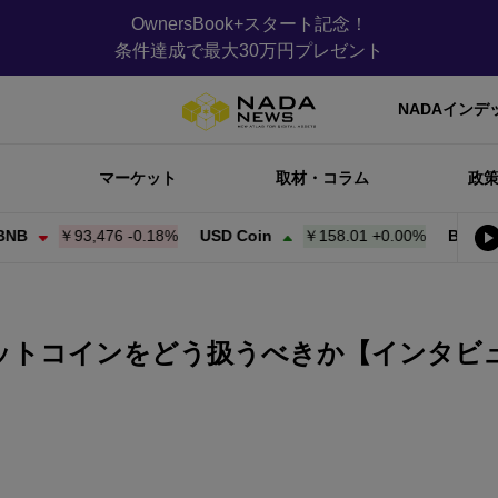
OwnersBook+スタート記念！
条件達成で最大30万円プレゼント
NADAインデ
マーケット
取材・コラム
政
￥93,476
-0.18%
USD Coin
￥158.01
+
0.00%
Bitcoin
ビットコインをどう扱うべきか【インタビ