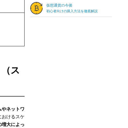
ィ（ス
ムやネットワ
におけるスケ
の増大によっ