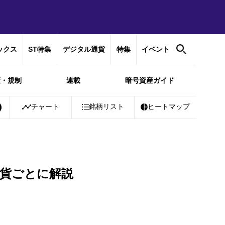
ックス
ST特集
デジタル通貨
特集
イベント
策・規制
連載
暗号資産ガイド
%
Bitcoin
チャート
￥10,167,079
銘柄リスト
-0.59%
Ethereum
ヒートマップ
￥300,882
-0.
貨ごとに解説