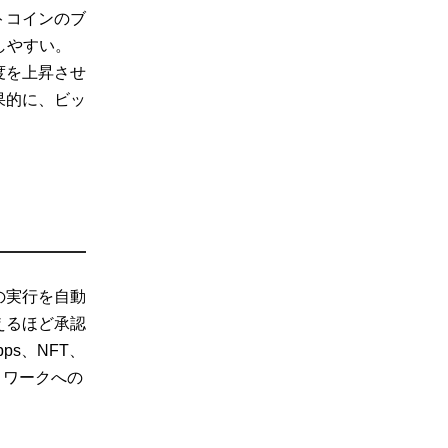
トコインのブ
しやすい。
度を上昇させ
果的に、ビッ
の実行を自動
えるほど承認
s、NFT、
トワークへの