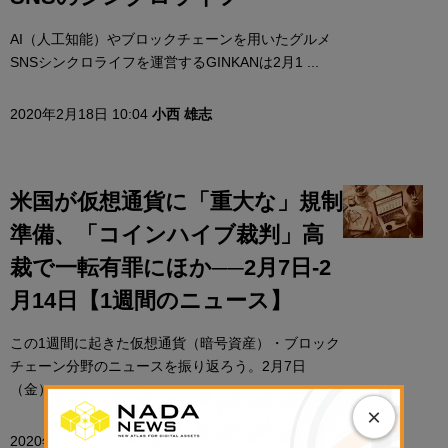
AI（人工知能）やブロックチェーンを用いたグルメ
SNSシンクロライフを運営するGINKANは2月1 ...
2020年2月18日 10:04
小西 雄志
米国が仮想通貨に「重大な」規制
準備、「コインハイブ裁判」高
裁で一転有罪にほか──2月7日-2
月14日【1週間のニュース】
この1週間に起きた仮想通貨（暗号資産）・ブロック
チェーン分野のニュースを振り返ろう。2月7日
（金） ...
×
2020年2月15日 12:04
小西 雄志