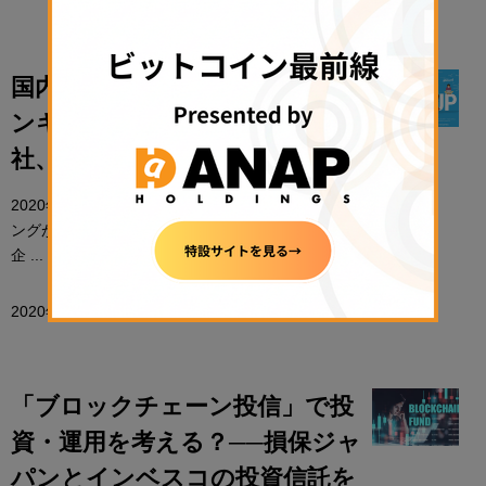
国内スタートアップ時価総額ラ
ンキング20──フィンテックは4
社、リキッドやPaidyほか
2020年2月時点でのスタートアップ時価総額ランキ
ングがまとまった。仮想通貨・フィンテック分野の
企 ...
2020年2月13日 07:05
小西 雄志
「ブロックチェーン投信」で投
資・運用を考える？──損保ジャ
パンとインベスコの投資信託を