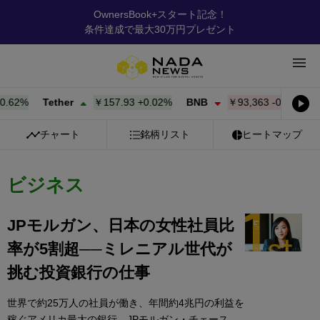
OwnersBook+スタート記念！
条件達成で最大30万円プレゼント
%
Tether
￥157.93
+
0.02%
BNB
￥93,363
-0.28%
USD 
チャート
銘柄リスト
ヒートマップ
ビジネス
JPモルガン、日本の女性社員比
率が5割超──ミレニアル世代が
挑む投資銀行の仕事
世界で約25万人の社員が働き、年間約4兆円の利益を
稼ぐアメリカ最大の銀行、JPモルガン・チェース。