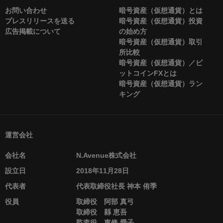
お問い合わせ
暗号資産（仮想通貨）とは
プレスリリースを送る
暗号資産（仮想通貨）投資
広告掲載について
の始め方
暗号資産（仮想通貨）取引
所比較
暗号資産（仮想通貨）／ビ
ットコインFXとは
暗号資産（仮想通貨）ラン
キング
運営会社
会社名
N.Avenue株式会社
設立日
2018年11月28日
代表者
代表取締役社長 神本 侑季
役員
取締役 阿部 真弓
取締役 縣 恵吾
監査役 東條 愛子