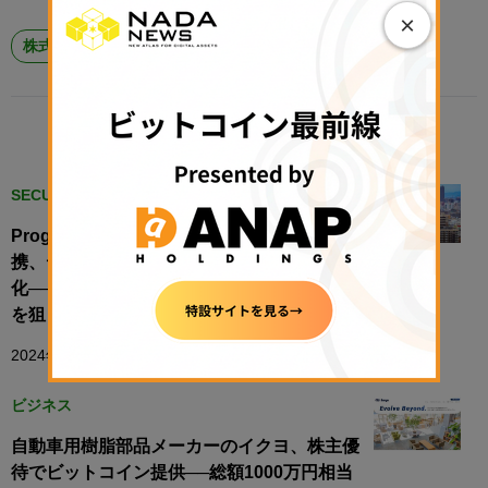
×
株式投資ニュース
RELATED POSTS
SECURITY TOKEN
Progmat、NTTデータ、SBI R3 Japanが連
携、デジタルアセット発行・管理基盤をSaaS
化──ST事業への参入ハードル下げ、市場拡大
を狙う
2024年11月1日 10:00
ビジネス
自動車用樹脂部品メーカーのイクヨ、株主優
待でビットコイン提供──総額1000万円相当