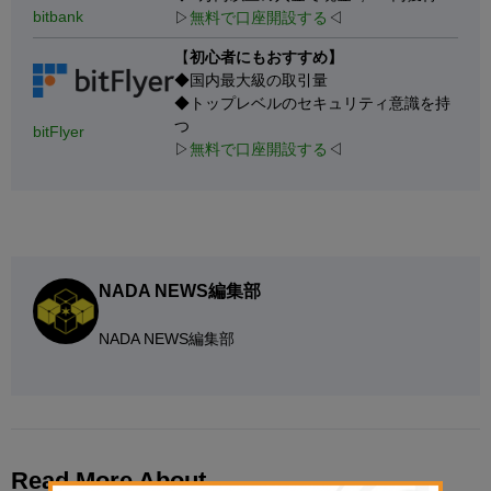
bitbank
▷
無料で口座開設する
◁
【
初心者にもおすすめ】
◆国内最大級の取引量
◆トップレベルのセキュリティ意識を持
つ
bitFlyer
▷
無料で口座開設する
◁
NADA NEWS編集部
NADA NEWS編集部
Read More About