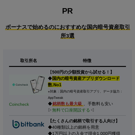
PR
ボーナスで始めるのにおすすめな国内暗号資産取引
所3選
取引所名
特徴
【
500円の少額投資から試せる！】
◆
国内の暗号資産アプリダウンロード
数.No1
※対象：国内の暗号資産取引アプリ、データ協力：
AppTweak
◆
銘柄数も最大級
、手数料も安い
Coincheck
▷
無料で口座開設する
◁
【たくさんの銘柄で取引する人向け】
◆40種類以上の銘柄を用意
◆1万円以上の入金で現金1,000円獲得