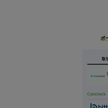
ボ
取
Coincheck