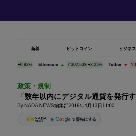
新着
ビットコイン
ビジネス
421
+
0.92%
Ethereum
￥302,539
+
2.23%
Tether
￥157.9
政策・規制
「数年以内にデジタル通貨を発行す
By
NADA NEWS編集部
2019年4月13日11:00