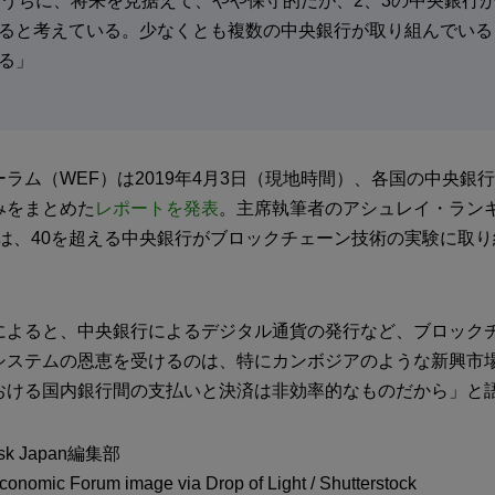
のうちに、将来を見据えて、やや保守的だが、2、3の中央銀行
ると考えている。少なくとも複数の中央銀行が取り組んでいる
る」
ラム（WEF）は2019年4月3日（現地時間）、各国の中央銀
みをまとめた
レポートを発表
。主席執筆者のアシュレイ・ランキス
st）氏は、40を超える中央銀行がブロックチェーン技術の実験に取
によると、中央銀行によるデジタル通貨の発行など、ブロック
システムの恩恵を受けるのは、特にカンボジアのような新興市
おける国内銀行間の支払いと決済は非効率的なものだから」と
sk Japan編集部
omic Forum image via Drop of Light / Shutterstock