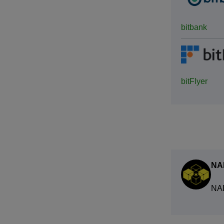
bitbank
bitFlyer
NA
NA