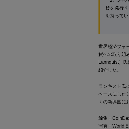
「2、3年
貨を発行す
を持ってい
世界経済フォー
貨への取り組
Lannqui
紹介した。
ランキスト氏
ベースにした
くの新興国に
編集：CoinDe
写真：World Econ