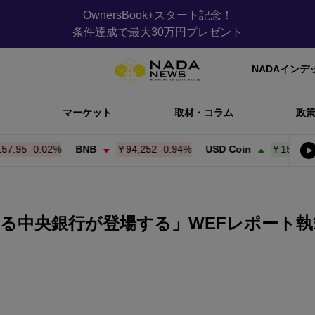
OwnersBook+スタート記念！
条件達成で最大30万円プレゼント
NADAインデ
マーケット
取材・コラム
政
5
-0.02%
BNB
￥94,252
-0.94%
USD Coin
￥158.09
+
0.0
る中央銀行が登場する」WEFレポート