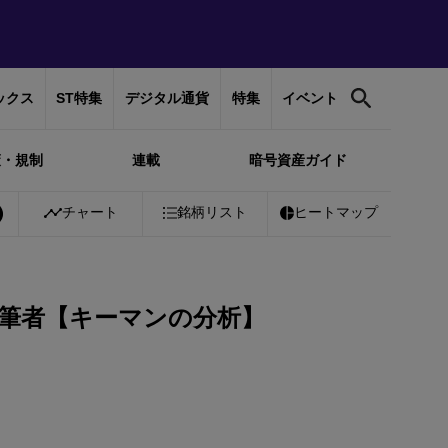
ックス
ST特集
デジタル通貨
特集
イベント
策・規制
連載
暗号資産ガイド
1%
Bitcoin
チャート
￥10,257,421
銘柄リスト
+
0.92%
Ethereum
ヒートマップ
￥302,539
+
2
執筆者【キーマンの分析】