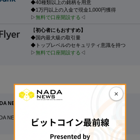
◆40種類以上の銘柄を用意
◆1万円以上の入金で現金1,000円獲得
▷
無料で口座開設する
◁
【
初心者にもおすすめ】
◆国内最大級の取引量
◆トップレベルのセキュリティ意識を持つ
▷
無料で口座開設する
◁
×
DA NEWS編集部
DA NEWS編集部