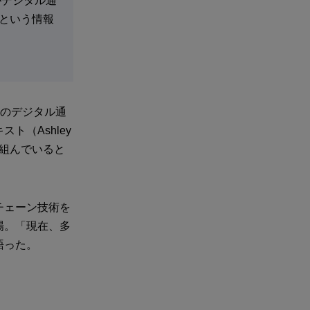
がデジタル通
という情報
行のデジタル通
ト（Ashley
り組んでいると
チェーン技術を
場。「現在、多
語った。