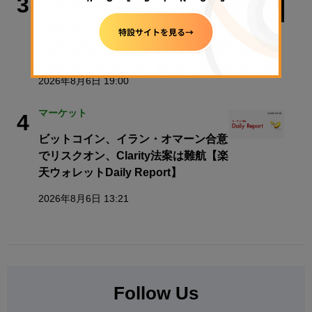
3
Bitget、ブータン特別行政区
「GMC」と協力協定──現地法人設立
とライセンス申請を検討
2026年8月6日 19:00
マーケット
4
ビットコイン、イラン・オマーン合意
でリスクオン、Clarity法案は難航【楽
天ウォレットDaily Report】
2026年8月6日 13:21
Follow Us