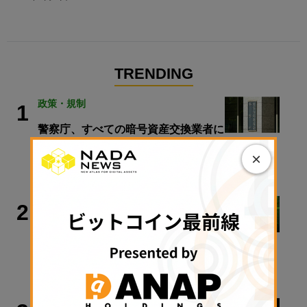
TRENDING
政策・規制
1
警察庁、すべての暗号資産交換業者に
出庫制限強化を要請
×
2026年8月6日 20:10
ビットコイン
2
アーサー・ヘイズ氏「ビットコインは
最終的に100万ドル以上に」
2026年8月6日 08:45
ビジネス