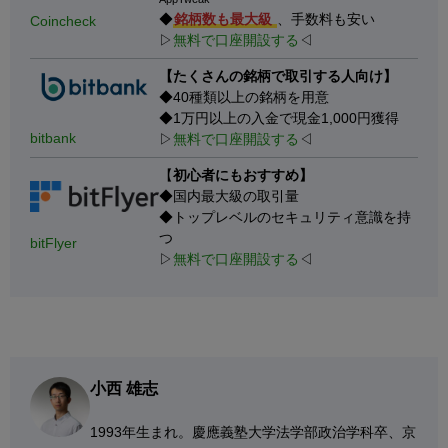
◆
銘柄数も最大級
、手数料も安い
Coincheck
▷
無料で口座開設する
◁
【たくさんの銘柄で取引する人向け】
◆40種類以上の銘柄を用意
◆1万円以上の入金で現金1,000円獲得
bitbank
▷
無料で口座開設する
◁
【
初心者にもおすすめ】
◆国内最大級の取引量
◆トップレベルのセキュリティ意識を持
つ
bitFlyer
▷
無料で口座開設する
◁
小西 雄志
1993年生まれ。慶應義塾大学法学部政治学科卒、京