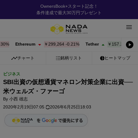
OwnersBook+スタート記念！
条件達成で最大30万円プレゼント
%
Ethereum
￥299,264
-0.21%
Tether
￥157.28
+
0.01%
チャート
銘柄リスト
ヒートマップ
ビジネス
SBI出資の仮想通貨マネロン対策企業に出資──
米ウェルズ・ファーゴ
By
小西 雄志
2020年2月19日07:05
2026年6月25日18:03