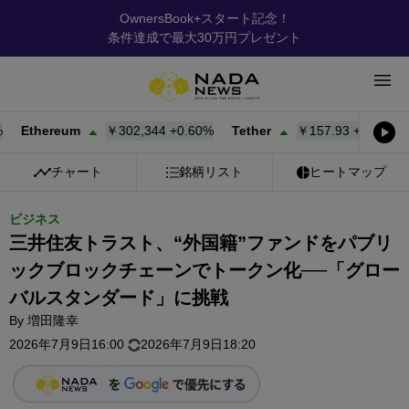
OwnersBook+スタート記念！
条件達成で最大30万円プレゼント
thereum
￥302,344
+
0.60%
Tether
￥157.93
+
0.03%
BNB
チャート
銘柄リスト
ヒートマップ
ビジネス
三井住友トラスト、“外国籍”ファンドをパブリ
ックブロックチェーンでトークン化──「グロー
バルスタンダード」に挑戦
By
増田隆幸
2026年7月9日16:00
2026年7月9日18:20