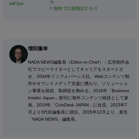
つ
bitFlyer
▷
無料で口座開設する
◁
増田隆幸
NADA NEWS編集⻑（Editor-in-Chief）：広告制作会
社でコピーライターとしてキャリアをスタートさ
せ、2004年インフォバーン入社。Webコンテンツ制
作やオウンドメディア支援に携わり、ソリューショ
ン事業を統括、取締役を務める。2016年「Business
Insider Japan」創刊に海外コンテンツ統括として参
画。2019年「CoinDesk JAPAN」に合流。2023年7
月より3代目編集長に就任。2025年12月より、新生
「NADA NEWS」編集長。