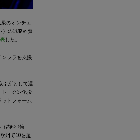
大級のオンチェ
イン）の戦略的資
表
した。
インフラを支援
取引所として運
、トークン化投
ラットフォーム
（約620億
欧州で10を超