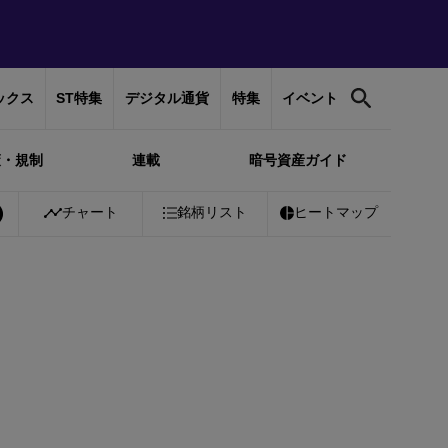
ックス
ST特集
デジタル通貨
特集
イベント
策・規制
連載
暗号資産ガイド
Bitcoin
チャート
￥10,186,487
銘柄リスト
+
0.83%
Ethereum
ヒートマップ
￥300,671
+
0.4