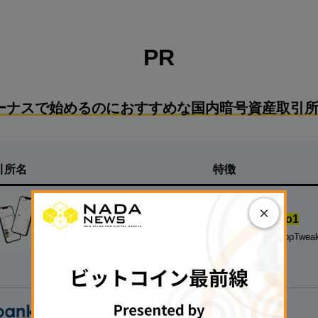
PR
ーナスで始めるのにおすすめな国内暗号資産取引所
引所名
特徴
【
500円の少額投資から試せる！】
×
◆
国内の暗号資産アプリダウンロード数.No1
※対象：国内の暗号資産取引アプリ、データ協力：AppTwea
◆
銘柄数も最大級
、手数料も安い
▷
無料で口座開設する
◁
【たくさんの銘柄で取引する人向け】