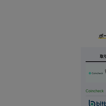
ボ
取
Coincheck