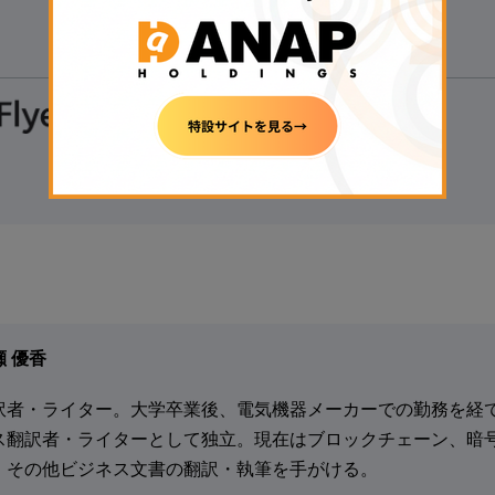
◆40種類以上の銘柄を用意
◆1万円以上の入金で現金1,000円獲得
▷
無料で口座開設する
◁
【
初心者にもおすすめ】
◆国内最大級の取引量
◆トップレベルのセキュリティ意識を持つ
▷
無料で口座開設する
◁
瀬 優香
訳者・ライター。大学卒業後、電気機器メーカーでの勤務を経
ス翻訳者・ライターとして独立。現在はブロックチェーン、暗
、その他ビジネス文書の翻訳・執筆を手がける。