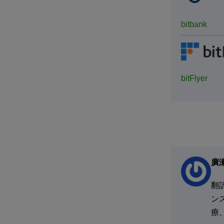
bitbank
bitFlyer
廣
翻
ン
療