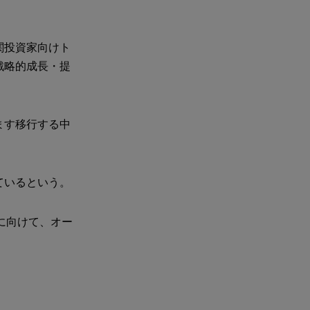
関投資家向けト
戦略的成長・提
ます移行する中
ているという。
に向けて、オー