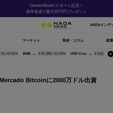
OwnersBook+スタート記念！
条件達成で最大30万円プレゼント
NADAインデ
マーケット
取材・コラム
政
.01%
BNB
￥92,955
+
0.43%
USD Coin
￥156.84
+
0.00%
cado Bitcoinに2000万ドル出資