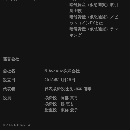
暗号資産（仮想通貨）取引
所比較
暗号資産（仮想通貨）／ビ
ットコインFXとは
暗号資産（仮想通貨）ラン
キング
運営会社
会社名
N.Avenue株式会社
設立日
2018年11月28日
代表者
代表取締役社長 神本 侑季
役員
取締役 阿部 真弓
取締役 縣 恵吾
監査役 東條 愛子
© 2026 NADA NEWS