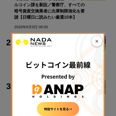
ルコイン課を新設／警察庁、すべての
暗号資産交換業者に出庫制限強化を要
請【日曜日に読みたい厳選10本】
2026年8月9日 08:00
政策・規制
×
2
クラリティ法案、9月15日に審議入り
手続き採決可能に──米政府が日程公
表
2026年8月9日 11:28
犯罪・事故
3
Bybit、2200億円流出事件で北朝鮮ハ
ッカー集団を提訴
2026年8月10日 10:22