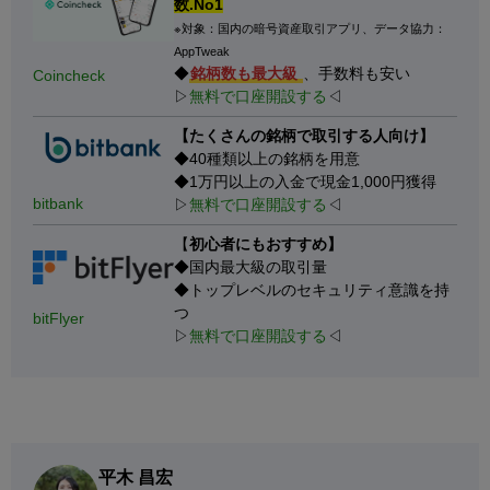
数.No1
※対象：国内の暗号資産取引アプリ、データ協力：
AppTweak
◆
銘柄数も最大級
、手数料も安い
Coincheck
▷
無料で口座開設する
◁
【たくさんの銘柄で取引する人向け】
◆40種類以上の銘柄を用意
◆1万円以上の入金で現金1,000円獲得
bitbank
▷
無料で口座開設する
◁
【
初心者にもおすすめ】
◆国内最大級の取引量
◆トップレベルのセキュリティ意識を持
つ
bitFlyer
▷
無料で口座開設する
◁
平木 昌宏