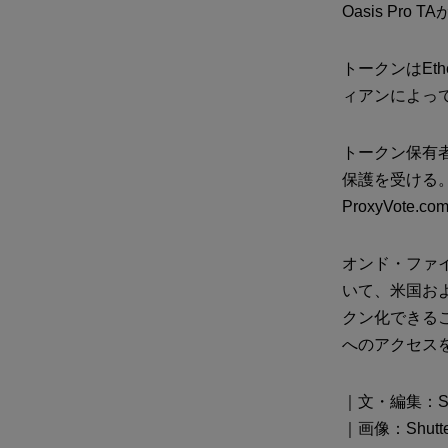
Oasis P
トークンはEt
ィアンによっ
トークン保有
保護を受ける。
ProxyVo
オンド・ファイ
いて、米国お
クン化できる
へのアクセス
｜文・編集：Shok
｜画像：Shutter