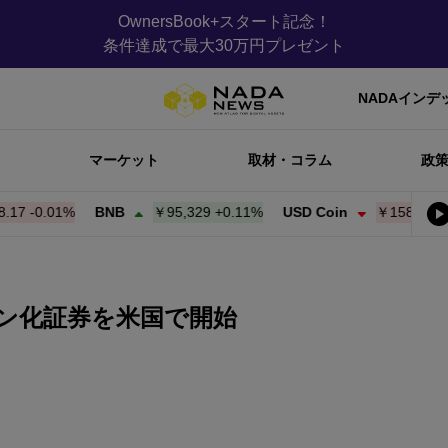
OwnersBook+スタート記念！
条件達成で最大30万円プレゼント
NADAインデ
マーケット
取材・コラム
政
0.00%
BNB
￥95,342
+
0.13%
USD Coin
￥158.27
-0.01%
クン化証券を米国で開始