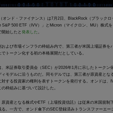
ance（オンド・ファイナンス）は7月2日、BlackRock（ブラック
Core S&P 500 ETF（IVV）」とMicron（マイクロン、MU）
で開始したと
発表した
。
制および市場インフラの枠組み内で、第三者が米国上場証券を
上でトークン化する初の本格展開だとしている。
、米証券取引委員会（SEC）が2026年1月に示したトークン
ディモデルに沿うものだ。同モデルでは、第三者が原資産とな
に対する投資家の権利を表すトークンを発行する。オンドは、IV
この枠組みに基づいて設計した。
、原資産となる株式やETF（上場投資信託）は従来の米国規制
残る。一方で、オンド傘下のSEC登録済みトランスファーエー