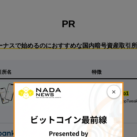
PR
ーナスで始めるのにおすすめな国内暗号資産取引所
引所名
特徴
【
500円の少額投資から試せる！】
×
◆
国内の暗号資産アプリダウンロード数.No1
※対象：国内の暗号資産取引アプリ、データ協力：AppTwea
◆
銘柄数も最大級
、手数料も安い
▷
無料で口座開設する
◁
【たくさんの銘柄で取引する人向け】
◆40種類以上の銘柄を用意