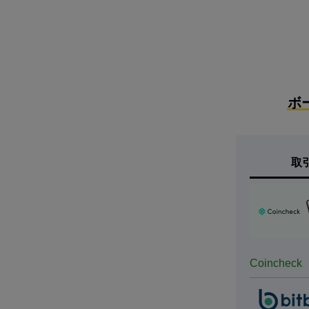
ボ
取
Coincheck