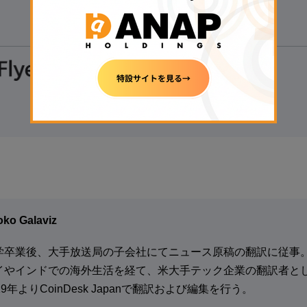
◆1万円以上の入金で現金1,000円獲得
▷
無料で口座開設する
◁
【
初心者にもおすすめ】
◆国内最大級の取引量
◆トップレベルのセキュリティ意識を持つ
▷
無料で口座開設する
◁
ko Galaviz
学卒業後、大手放送局の子会社にてニュース原稿の翻訳に従事
イやインドでの海外生活を経て、米大手テック企業の翻訳者と
19年よりCoinDesk Japanで翻訳および編集を行う。