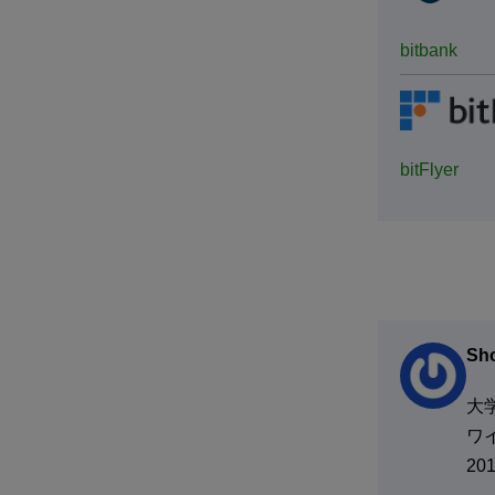
bitbank
bitFlyer
Sho
大
ワ
20