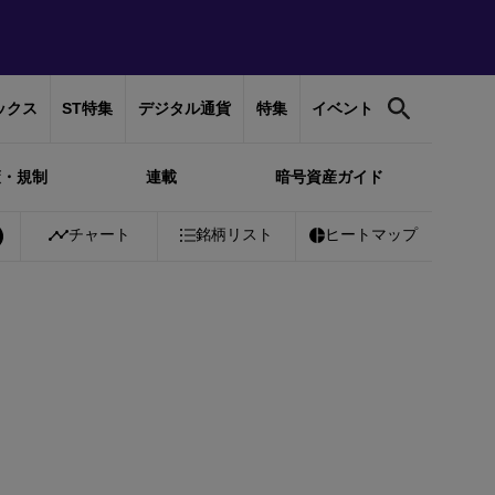
ックス
ST特集
デジタル通貨
特集
イベント
策・規制
連載
暗号資産ガイド
Bitcoin
チャート
￥10,286,490
銘柄リスト
+
0.35%
Ethereum
ヒートマップ
￥303,319
+
0.