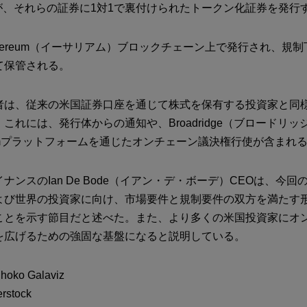
ro TAが、それらの証券に1対1で裏付けられたトークン化証券を発行
hereum（イーサリアム）ブロックチェーン上で発行され、規
て保管される。
者は、従来の米国証券口座を通じて株式を保有する投資家と同
これには、発行体からの通知や、Broadridge（ブロードリッ
te.comプラットフォームを通じたオンチェーン議決権行使が含まれ
ナンスのIan De Bode（イアン・デ・ボーデ）CEOは、今
よび世界の投資家に向け、市場要件と規制要件の双方を満たす
ことを示す節目だと述べた。また、より多くの米国投資家にオ
を広げるための強固な基盤になると説明している。
o Galaviz
stock