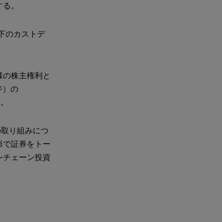
する。
制下のカストデ
様の株主権利と
ジ）の
る。
回の取り組みにつ
形で証券をトー
ンチェーン投資