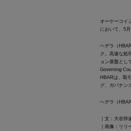
オーケーコイ
において、5月
ヘデラ（HBA
ク。高速な処
ョン基盤として
Governin
HBARは、
グ、ガバナン
ヘデラ（HBA
｜文：大谷惇
｜画像：リリ