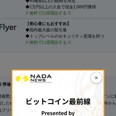
◆40種類以上の銘柄を用意
◆1万円以上の入金で現金1,000円獲得
▷
無料で口座開設する
◁
【
初心者にもおすすめ】
◆国内最大級の取引量
◆トップレベルのセキュリティ意識を持つ
▷
無料で口座開設する
◁
×
谷 惇途
應義塾大学文学部卒業。2016年から金融情報サイトをメインに
始したWEBライター。NADA NEWSの記事制作には2020年か
はフリーランスで活動中。