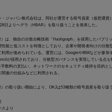
ン・ジャパン株式会社は、同社が運営する暗号資産（仮想通貨）
28日よりヘデラ（HBAR）を取り扱うことを発表した。
R）は、独自の分散台帳技術「Hashgraph」を採用したパブリ
理性能と低コストを特徴としており、企業や開発者向けの分散
利用が進められている。運営には、GoogleやIBMなどが参加する
g Councilが採用されており、分散型ガバナンスを実現している点
取引手数料の支払い、ネットワークのセキュリティ維持を目的と
ス関連の仕組みなどに利用される。
R）の取り扱い開始により、OKJは53種類の暗号資産を取り扱
途
ースより