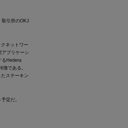
取引所のOKJ
ックネットワー
型アプリケーシ
Hedera
も特徴である。
したステーキン
う予定だ。