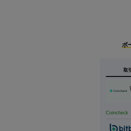
ボ
取
Coincheck