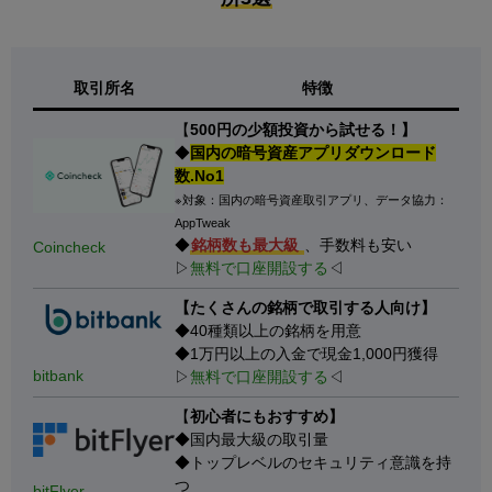
取引所名
特徴
【
500円の少額投資から試せる！】
◆
国内の暗号資産アプリダウンロード
数.No1
※対象：国内の暗号資産取引アプリ、データ協力：
AppTweak
◆
銘柄数も最大級
、手数料も安い
Coincheck
▷
無料で口座開設する
◁
【たくさんの銘柄で取引する人向け】
◆40種類以上の銘柄を用意
◆1万円以上の入金で現金1,000円獲得
bitbank
▷
無料で口座開設する
◁
【
初心者にもおすすめ】
◆国内最大級の取引量
◆トップレベルのセキュリティ意識を持
つ
bitFlyer