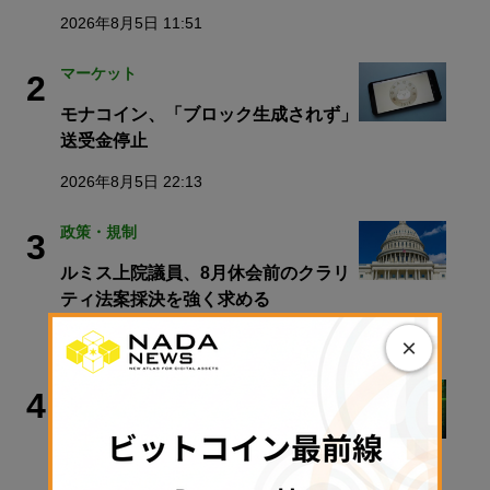
2026年8月5日 11:51
マーケット
2
モナコイン、「ブロック生成されず」
送受金停止
2026年8月5日 22:13
政策・規制
3
ルミス上院議員、8月休会前のクラリ
ティ法案採決を強く求める
2026年8月6日 08:00
×
ビットコイン
4
アーサー・ヘイズ氏「ビットコインは
最終的に100万ドル以上に」