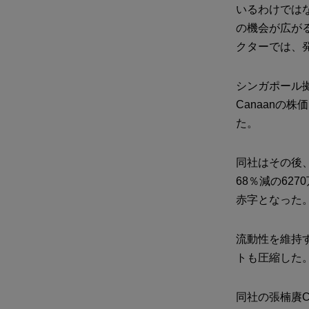
いるわけでは
の機会が広が
クターでは、発
シンガポール
Canaanの株
た。
同社はその後
68％減の62
赤字となった
流動性を維持す
トも圧縮した
同社の張楠賡