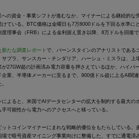
事業への資金・事業シフトが進むなか、マイナーによる継続的な売
けている。BTC価格は金曜日も7万8000ドルを下回る水準に
制度理事会（FRB）による金利据え置き以降、8万ドルを回復
た
新たな調査レポート
で、バーンスタインのアナリストである
・サプラ、サンスカー・チンダリア、ハーシュ・ミスラは、上
業が27GW超の計画済み電力容量を押さえているほか、ハイパ
企業、半導体メーカーに至るまで、900億ドル超に上るAI関
た。
ンによると、米国でAIデータセンターの拡大を制約する最大の
入手可能性から電力へのアクセスへと移っている。
ビットコインマイナーにまれな戦略的優位をもたらしている。
相場で暗号資産マイニング事業向けに整備した、すでに通電済