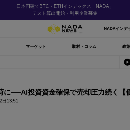
日本円建てBTC・ETHインデックス「NADA」
テスト算出開始・利用企業募集
NADAインデ
マーケット
取材・コラム
政
荷に──AI投資資金確保で売却圧力続く【
2日13:51