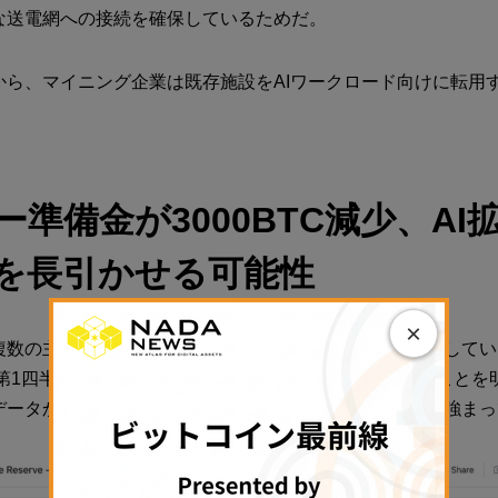
な送電網への接続を確保しているためだ。
から、マイニング企業は既存施設をAIワークロード向けに転用
。
ー準備金が3000BTC減少、AI
を長引かせる可能性
×
複数の主要上場マイニング企業の第1四半期決算とも一致して
年第1四半期だけで、2025年通年を上回るBTCを売却したこと
データからは、この転換が第2四半期にも続いた可能性が強まっ