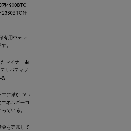
4900BTC
2360BTC付
務保有用ウォレ
示す。
うしたマイナー由
きデリバティブ
いる。
ーマに結びつい
なエネルギーコ
なっている。
備金を売却して