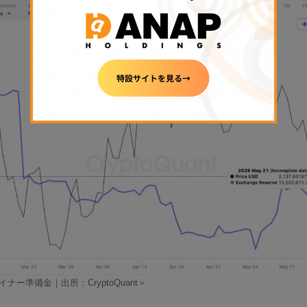
ナー準備金｜出所：CryptoQuant＞