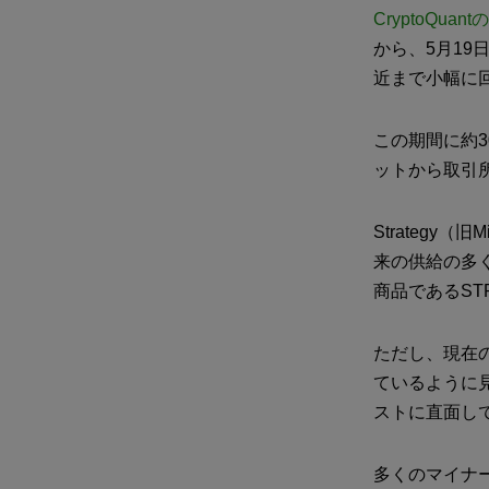
CryptoQuan
から、5月19日
近まで小幅に
この期間に約3
ットから取引
Strategy
来の供給の多く
商品であるS
ただし、現在
ているように
ストに直面し
多くのマイナ