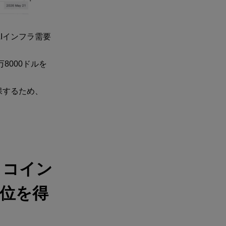
Iインフラ需要
8000ドルを
保するため、
トコイン
優位を得