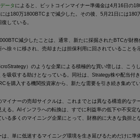
tのデータ
によると、ビットコインマイナー準備金は4月16日の180万
には180万1800BTCまで減少した。その後、5月21日には180万
回復している。
000BTC減少したことは、通常、新たに採掘されたBTCが財
所へ徐々に移され、売却または担保利用に回されていることを
（旧MicroStrategy）のような企業による積極的な買い増しは、こ
を吸収する助けとなっている。同社は、Strategy株や配当付
TRCを購入する機関投資家から、新たな需要を引き続き集めて
のマイナーの売却サイクルは、これまでとは異なる構造的なテ
見える。AIインフラへの転換は、すでに利益率の低下や不安定
ている多くのマイニング企業にとって、財務的に大きな負担と
ーは、単に低迷するマイニング環境を生き延びるためだけに準