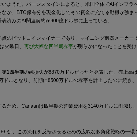
ないようだ。バーンスタインによると、米国全体でAIインフラ
るなか、BTC保有分を現金化してその資金に充てる動機が強ま
表済みのAI関連契約が900億ドル超に上っている。
拠点のビットコインマイナーであり、マイニング機器メーカー
価は火曜日、
再び大幅な四半期赤字
が明らかになったことを受け
、第1四半期の純損失が8870万ドルだったと発表した。売上高
70万ドルとなり、前期に8500万ドルの赤字を計上したのに続き
。
るため、Canaanは四半期の営業費用を3140万ドルに削減し
。
CEOは、この流れを反転させるための広範な多角化戦略の一環