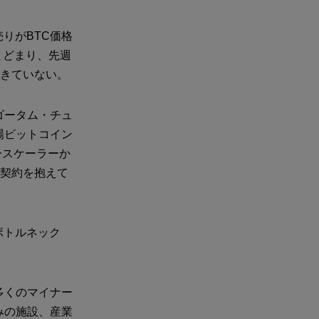
りがBTC価格
とどまり、先週
できていない。
ゴータム・チュ
場ビットコイン
ースケーラーか
連契約を抱えて
ボトルネック
多くのマイナー
みの施設、産業