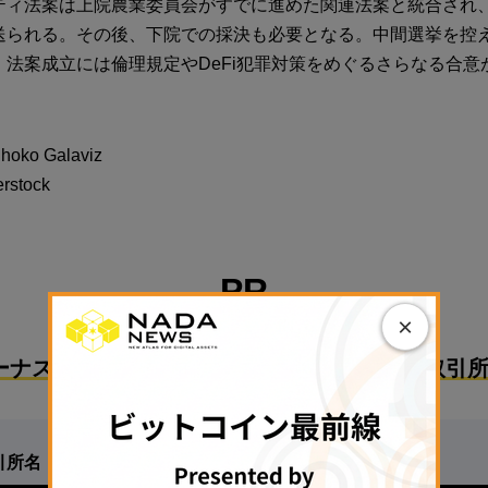
ティ法案は上院農業委員会がすでに進めた関連法案と統合され
送られる。その後、下院での採決も必要となる。中間選挙を控
、法案成立には倫理規定やDeFi犯罪対策をめぐるさらなる合意
o Galaviz
stock
PR
×
ーナスで始めるのにおすすめな国内暗号資産取引所
引所名
特徴