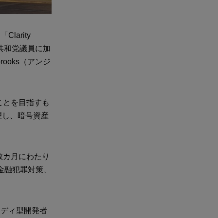
arity
共和党議員に加
rooks（アンジ
ことを目指すも
理し、暗号資産
数カ月にわたり
金融犯罪対策、
トディ型開発者