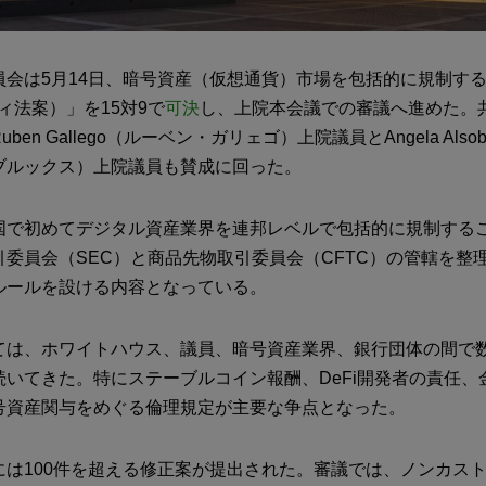
会は5月14日、暗号資産（仮想通貨）市場を包括的に規制する「Cl
ティ法案）」を15対9で
可決
し、上院本会議での審議へ進めた。
en Gallego（ルーベン・ガリェゴ）上院議員とAngela Alsob
ブルックス）上院議員も賛成に回った。
国で初めてデジタル資産業界を連邦レベルで包括的に規制する
引委員会（SEC）と商品先物取引委員会（CFTC）の管轄を整
ルールを設ける内容となっている。
ては、ホワイトハウス、議員、暗号資産業界、銀行団体の間で
続いてきた。特にステーブルコイン報酬、DeFi開発者の責任、
号資産関与をめぐる倫理規定が主要な争点となった。
には100件を超える修正案が提出された。審議では、ノンカス