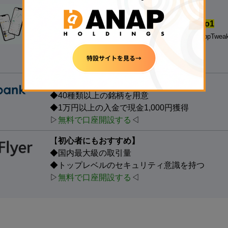
【
500円の少額投資から試せる！】
◆
国内の暗号資産アプリダウンロード数.No1
※対象：国内の暗号資産取引アプリ、データ協力：AppTwea
◆
銘柄数も最大級
、手数料も安い
▷
無料で口座開設する
◁
【たくさんの銘柄で取引する人向け】
◆40種類以上の銘柄を用意
◆1万円以上の入金で現金1,000円獲得
▷
無料で口座開設する
◁
【
初心者にもおすすめ】
◆国内最大級の取引量
◆トップレベルのセキュリティ意識を持つ
▷
無料で口座開設する
◁