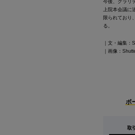
今後、クラリ
上院本会議に
限られており
る。
｜文・編集：Shok
｜画像：Shutter
ボ
取