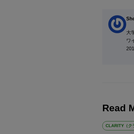
Sho
大
ワ
20
Read 
CLARITY（