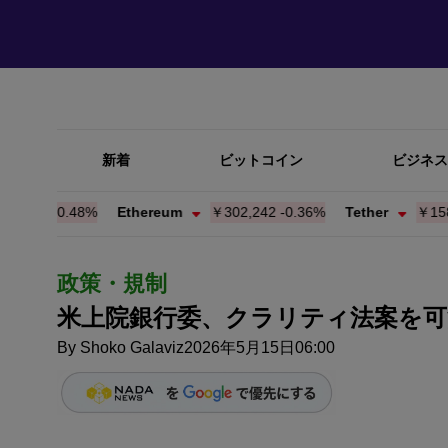
新着
ビットコイン
ビジネス
20
-0.47%
Ethereum
￥302,254
-0.36%
Tether
￥158.23
+
政策・規制
米上院銀行委、クラリティ法案を可
By
Shoko Galaviz
2026年5月15日06:00