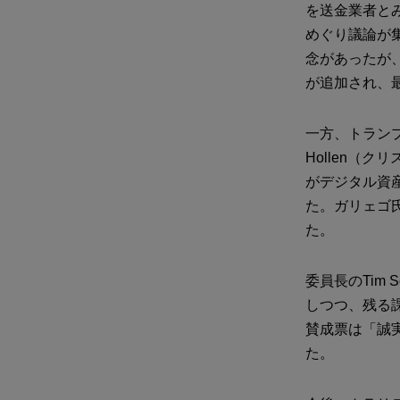
を送金業者とみなさ
めぐり議論が
念があったが
が追加され、
一方、トランプ
Hollen（
がデジタル資
た。ガリェゴ
た。
委員長のTim
しつつ、残る
賛成票は「誠
た。