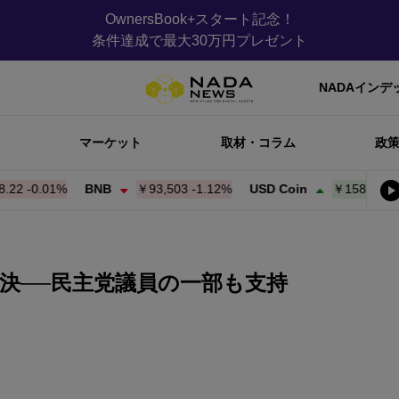
OwnersBook+スタート記念！
条件達成で最大30万円プレゼント
NADAインデ
マーケット
取材・コラム
政
0.00%
BNB
￥93,503
-1.12%
USD Coin
￥158.34
+
0.00%
決──民主党議員の一部も支持