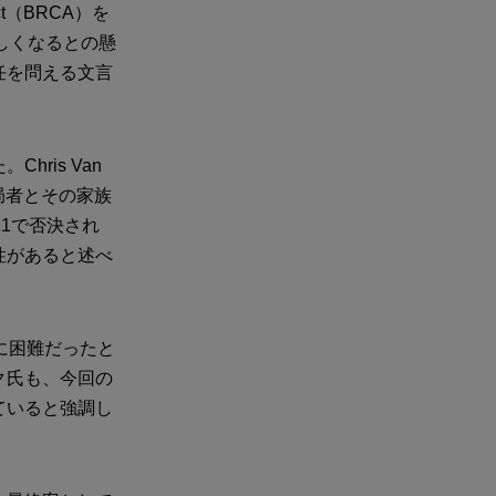
Act（BRCA）を
しくなるとの懸
任を問える文言
ris Van
局者とその家族
1で否決され
性があると述べ
常に困難だったと
ク氏も、今回の
ていると強調し