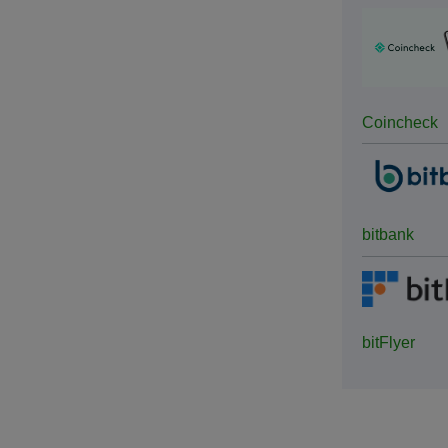
Coincheck
bitbank
bitFlyer