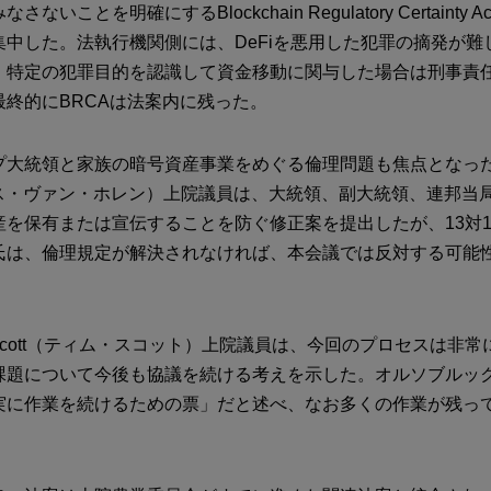
ないことを明確にするBlockchain Regulatory Certainty 
集中した。法執行機関側には、DeFiを悪用した犯罪の摘発が難
、特定の犯罪目的を認識して資金移動に関与した場合は刑事責
最終的にBRCAは法案内に残った。
大統領と家族の暗号資産事業をめぐる倫理問題も焦点となった。Ch
クリス・ヴァン・ホレン）上院議員は、大統領、副大統領、連邦当
産を保有または宣伝することを防ぐ修正案を提出したが、13対1
氏は、倫理規定が解決されなければ、本会議では反対する可能
 Scott（ティム・スコット）上院議員は、今回のプロセスは非
課題について今後も協議を続ける考えを示した。オルソブルッ
実に作業を続けるための票」だと述べ、なお多くの作業が残っ