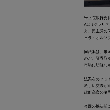
米上院銀行委員
Act（クラリ
え、民主党のRub
ェラ・オルソ
同法案は、米
のだ。証券取
市場に明確な
法案をめぐっ
激しい交渉が
政府高官の暗
今回の採決前