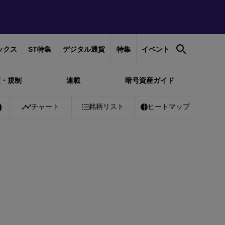
ックス
ST特集
デジタル通貨
特集
イベント
策・規制
連載
暗号資産ガイド
Bitcoin
チャート
￥10,210,120
銘柄リスト
-0.47%
Ethereum
ヒートマップ
￥302,254
-0.3