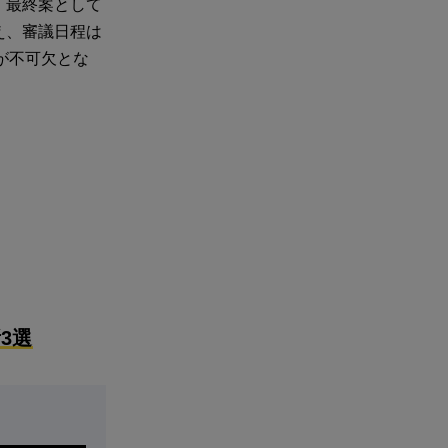
、最終案として
え、審議日程は
が不可欠とな
3選