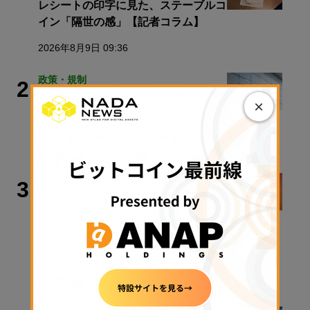
レシートの印字に見た、ステーブルコ
イン「隔世の感」【記者コラム】
2026年8月9日 09:36
政策・規制
2
×
【速報】金融庁、暗号資産・ステーブ
ルコイン課を新設
2026年8月5日 11:51
取材・コラム
3
【速報】金融庁、暗号資産・ステーブ
ルコイン課を新設／警察庁、すべての
暗号資産交換業者に出庫制限強化を要
請【日曜日に読みたい厳選10本】
2026年8月9日 08:00