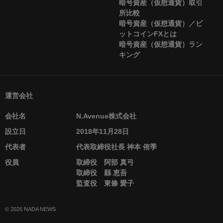
暗号資産（仮想通貨）取引
所比較
暗号資産（仮想通貨）／ビ
ットコインFXとは
暗号資産（仮想通貨）ラン
キング
運営会社
会社名
N.Avenue株式会社
設立日
2018年11月28日
代表者
代表取締役社長 神本 侑季
役員
取締役 阿部 真弓
取締役 縣 恵吾
監査役 東條 愛子
© 2026 NADA NEWS