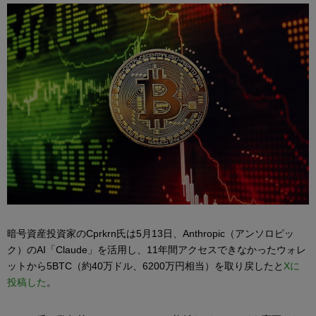
暗号資産投資家のCprkrn氏は5月13日、Anthropic（アンソロピッ
ク）のAI「Claude」を活用し、11年間アクセスできなかったウォレ
ットから5BTC（約40万ドル、6200万円相当）を取り戻したと
Xに
投稿した
。