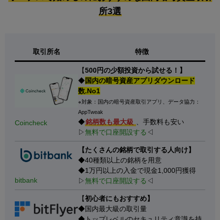
所3選
取引所名
特徴
【
500円の少額投資から試せる！】
◆
国内の暗号資産アプリダウンロード
数.No1
※対象：国内の暗号資産取引アプリ、データ協力：
AppTweak
◆
銘柄数も最大級
、手数料も安い
Coincheck
▷
無料で口座開設する
◁
【たくさんの銘柄で取引する人向け】
◆40種類以上の銘柄を用意
◆1万円以上の入金で現金1,000円獲得
bitbank
▷
無料で口座開設する
◁
【
初心者にもおすすめ】
◆国内最大級の取引量
◆トップレベルのセキュリティ意識を持