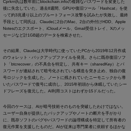
Cprkrn氏は数年前にblockchain.infoの複雑なパスワードを変更した
後に失念していた。過去8週間、GPUや復旧ツール「Hashcat」を使
って約3兆通り以上のブルートフォース攻撃を試みたが失敗し、最終
手段として同氏は、Claudeに2台のMac、2台の外付けHDD、Apple
Notesのエクスポート、iCloudメール、Gmail受信トレイ、Xのメッ
セージなど計1GB超のデータを検索させた。
その結果、Claudeは大学時代に使っていたPCから2019年12月作成
のウォレット・バックアップファイルを発見。さらに既存復旧ソフ
ト「btcrecover」の不具合を特定し、共有キー（sharedKey）とパ
スワードが連結されて暗号化されている構造を突き止め、独自の復
号ロジックを生成した。ノートに残されていたニーモニックから導
いたパスワードで復号に成功し、2015年初頭から休眠していたシー
ドフレーズを復元した。AI利用コストはわずか15ドルだった。
今回のケースは、AIが暗号技術そのものを突破したわけではない。
ユーザー自身が提供したバックアップやノートの断片を手がかり
に、既存ソフトのバグやパスワードの論理構成を特定して所有者の
復元作業を支援したものだ。AIが従来は専門業者に依頼するほかな