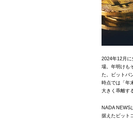
2024年12
場。年明けも
た。ビットバン
時点では「年
大きく乖離す
NADA NE
据えたビット