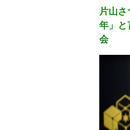
片山さ
年」と
会