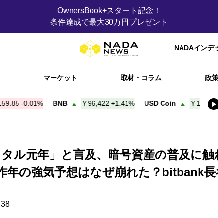
OwnersBook+スタート記念！
条件達成で最大30万円プレゼント
NADAインデ
マーケット
取材・コラム
政
0.01%
BNB
￥96,422
+
1.41%
USD Coin
￥159.95
+
0.01%
デジタル元年」と言及、暗号資産の普及に触
─昨年の強気予想はなぜ崩れた？bitban
38