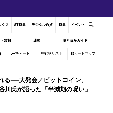
ックス
ST特集
デジタル通貨
特集
イベント
策・規制
連載
暗号資産ガイド
Bitcoin
チャート
￥10,367,456
銘柄リスト
-0.24%
Ethereum
ヒートマップ
￥306,685
+
0.0
れる──大発会／ビットコイン、
k長谷川氏が語った「半減期の呪い」