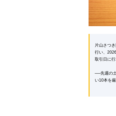
片山さつき
行い、20
取引日に行
──先週の
い10本を