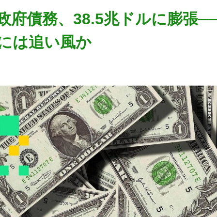
政府債務、38.5兆ドルに膨張─
には追い風か