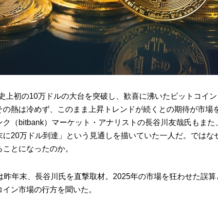
月に史上初の10万ドルの大台を突破し、歓喜に沸いたビットコイン
その熱は冷めず、このまま上昇トレンドが続くとの期待が市場
ク（bitbank）マーケット・アナリストの長谷川友哉氏もまた、
末に20万ドル到達」という見通しを描いていた一人だ。ではな
ることになったのか。
WSは昨年末、長谷川氏を直撃取材。2025年の市場を狂わせた誤算と
コイン市場の行方を聞いた。