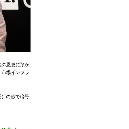
産の恩恵に預か
、市場インフラ
託）の形で暗号