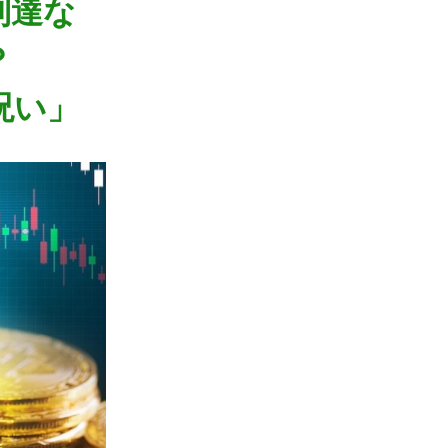
到達な
？
呪い」