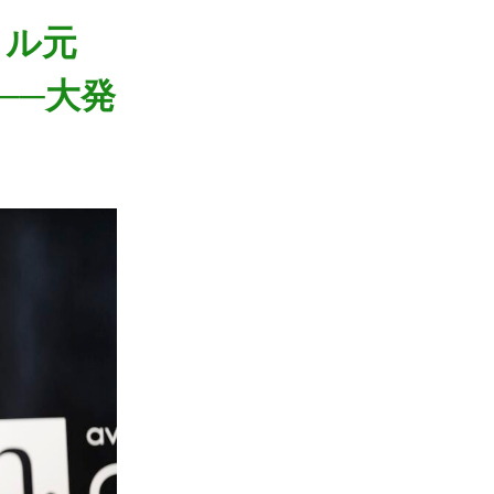
タル元
──大発