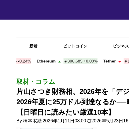
新着
ビットコイン
ビジネス
56
-0.24%
Ethereum
￥306,685
+
0.09%
Tether
￥159.85
-
取材・コラム
片山さつき財務相、2026年を「
2026年夏に25万ドル到達なるか─
【日曜日に読みたい厳選10本】
By
橋本 祐樹
2026年1月11日08:00
2026年5月23日16: