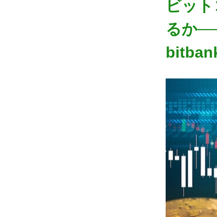
ビット
るか─
bit