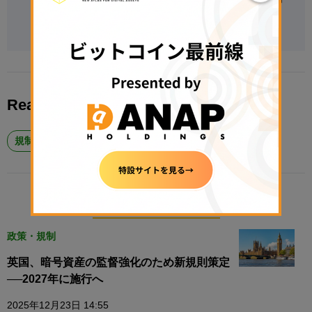
う。
Read More About
規制
RELATED POSTS
政策・規制
英国、暗号資産の監督強化のため新規則策定
──2027年に施行へ
2025年12月23日 14:55