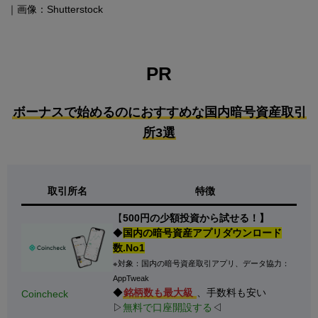
｜画像：Shutterstock
PR
ボーナスで始めるのにおすすめな国内暗号資産取引
所3選
取引所名
特徴
【
500円の少額投資から試せる！】
◆
国内の暗号資産アプリダウンロード
数.No1
※対象：国内の暗号資産取引アプリ、データ協力：
AppTweak
◆
銘柄数も最大級
、手数料も安い
Coincheck
▷
無料で口座開設する
◁