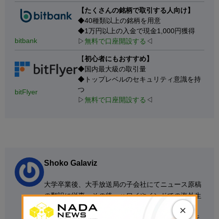
【たくさんの銘柄で取引する人向け】
◆40種類以上の銘柄を用意
◆1万円以上の入金で現金1,000円獲得
bitbank
▷
無料で口座開設する
◁
【
初心者にもおすすめ】
◆国内最大級の取引量
◆トップレベルのセキュリティ意識を持
つ
bitFlyer
▷
無料で口座開設する
◁
Shoko Galaviz
大学卒業後、大手放送局の子会社にてニュース原稿
の翻訳に従事。その後、ハワイやインドでの海外生
活を経て、米大手テック企業の翻訳者として活動。
×
2019年よりCoinDesk Japanで翻訳および編集を行