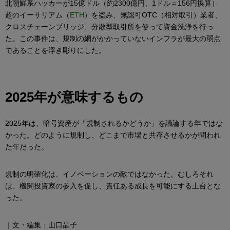
北朝鮮系ハッカーが15億ドル（約2300億円、1ドル＝156円換算）
超のイーサリアム（
ETH
）を盗み、無認可OTC（相対取引）業者、
クロスチェーンブリッジ、分散型取引所を使って資金洗浄を行っ
た。この事件は、規制の網がかかっていないインフラが最大の弱点
であることを浮き彫りにした。
2025年が意味するもの
2025年は、暗号資産が「規制されるかどうか」を議論する年ではな
かった。どのように規制し、どこまで市場と共存させるかが問われ
た年だった。
規制の明確化は、イノベーションの敵ではなかった。むしろそれ
は、機関投資家の参入を促し、責任ある成長を可能にする土台とな
った。
｜文・編集：山口晶子