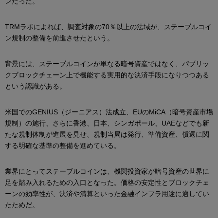
ンだった。
TRMラボによれば、調査対象の70％以上の法域が、ステーブルコイ
ン規制の整備を前進させたという。
背景には、ステーブルコインが単なる暗号資産ではなく、パブリッ
クブロックチェーン上で機能する実用的な決済手段になりつつある
という認識がある。
米国でのGENIUS（ジーニアス）法成立、EUのMiCA（暗号資産市場
規制）の施行、さらに香港、日本、シンガポール、UAEなどでも新
たな規制体制が進展を見せ、規制当局は発行、準備資産、償還に関
する明確な基準の整備を進めている。
業界にとってステーブルコインは、機関投資家が暗号資産の世界に
足を踏み入れるための入口となった。価格の安定性とブロックチェ
ーンの効率性が、決済や清算といった金融インフラ用途に適してい
たためだ。