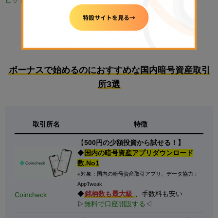
ビットコイン取引所
PR
ボーナスで始めるのにおすすめな国内暗号資産取引
所3選
取引所名
特徴
【
500円の少額投資から試せる！】
◆
国内の暗号資産アプリダウンロード
数.No1
※対象：国内の暗号資産取引アプリ、データ協力：
AppTweak
◆
銘柄数も最大級
、手数料も安い
Coincheck
▷
無料で口座開設する
◁