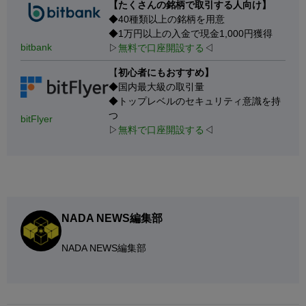
【たくさんの銘柄で取引する人向け】
◆40種類以上の銘柄を用意
◆1万円以上の入金で現金1,000円獲得
bitbank
▷
無料で口座開設する
◁
【
初心者にもおすすめ】
◆国内最大級の取引量
◆トップレベルのセキュリティ意識を持
つ
bitFlyer
▷
無料で口座開設する
◁
NADA NEWS編集部
NADA NEWS編集部