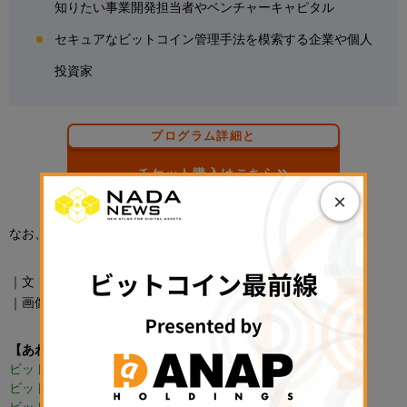
知りたい事業開発担当者やベンチャーキャピタル
セキュアなビットコイン管理手法を模索する企業や個人
投資家
プログラム詳細と
チケット購入はこちら
×
なお、CoinDesk JAPANはメディアパートナーを務める。
｜文：CoinDesk JAPAN編集部
｜画像：「BITCOIN JAPAN 2025」公式サイトから
【あわせて読みたい】
ビットコインとは
ビットコイン 購入