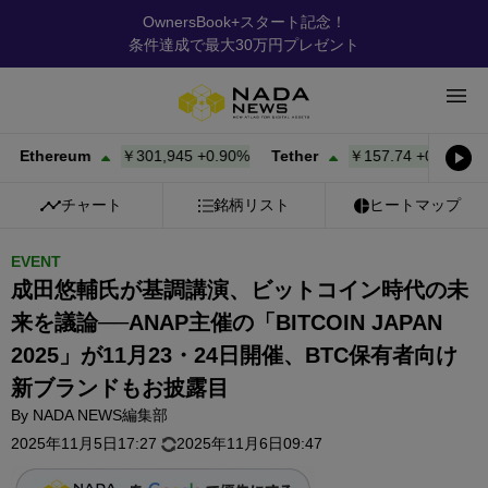
OwnersBook+スタート記念！
条件達成で最大30万円プレゼント
ereum
￥301,945
+
0.90%
Tether
￥157.74
+
0.03%
BNB
チャート
銘柄リスト
ヒートマップ
EVENT
成田悠輔氏が基調講演、ビットコイン時代の未
来を議論──ANAP主催の「BITCOIN JAPAN
2025」が11月23・24日開催、BTC保有者向け
新ブランドもお披露目
By
NADA NEWS編集部
2025年11月5日17:27
2025年11月6日09:47