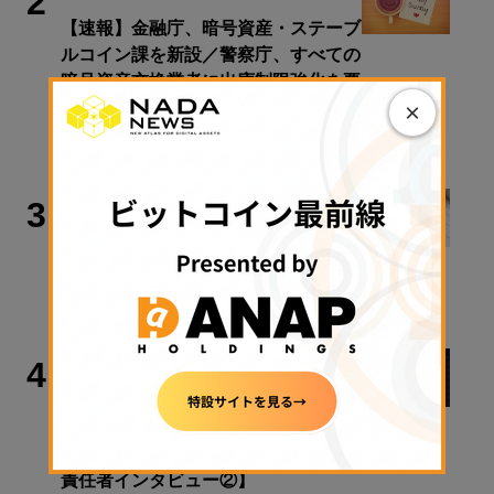
2
【速報】金融庁、暗号資産・ステーブ
ルコイン課を新設／警察庁、すべての
暗号資産交換業者に出庫制限強化を要
×
請【日曜日に読みたい厳選10本】
2026年8月9日 08:00
政策・規制
3
【速報】金融庁、暗号資産・ステーブ
ルコイン課を新設
2026年8月5日 11:51
取材・コラム
4
予測市場は「ギャンブル」から「政策
を支える情報インフラ」へ──国家に
もたらす2つの価値とは【Lituus財団
責任者インタビュー②】