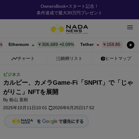
OwnersBook+スタート記念！
条件達成で最大30万円プレゼント
Ethereum
￥306,689
+
0.09%
Tether
￥159.85
-0.01%
B
チャート
銘柄リスト
ヒートマップ
ビジネス
カルビー、カメラGame-Fi「SNPIT」で「じゃ
がりこ」NFTを展開
By
栃山 直樹
2025年10月11日10:01
2026年6月25日17:52