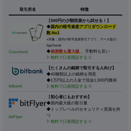
取引所名
特徴
【
500円の少額投資から試せる！】
◆
国内の暗号資産アプリダウンロード
数.No1
※対象：国内の暗号資産取引アプリ、データ協力：
AppTweak
◆
銘柄数も最大級
、手数料も安い
Coincheck
▷
無料で口座開設する
◁
【たくさんの銘柄で取引する人向け】
◆40種類以上の銘柄を用意
◆1万円以上の入金で現金1,000円獲得
bitbank
▷
無料で口座開設する
◁
【
初心者にもおすすめ】
◆国内最大級の取引量
◆トップレベルのセキュリティ意識を持
つ
bitFlyer
▷
無料で口座開設する
◁