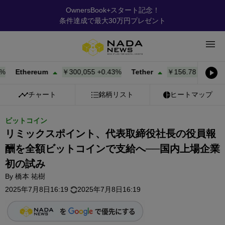
OwnersBook+スタート記念！
条件達成で最大30万円プレゼント
Ethereum
￥300,055
+
0.43%
Tether
￥156.78
+
0.02%
B
チャート
銘柄リスト
ヒートマップ
ビットコイン
リミックスポイント、代表取締役社長の役員報
酬を全額ビットコインで支給へ──国内上場企業
初の試み
By
橋本 祐樹
2025年7月8日16:19
2025年7月8日16:19