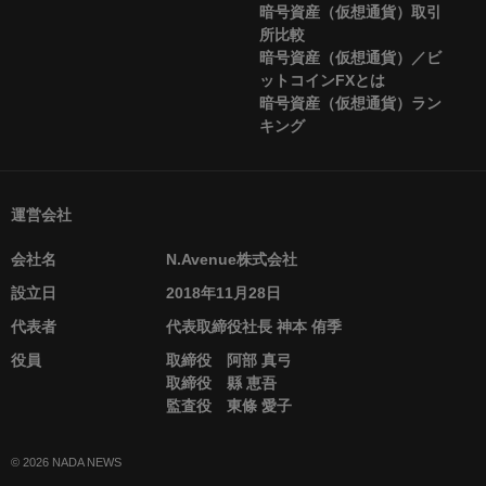
暗号資産（仮想通貨）取引
所比較
暗号資産（仮想通貨）／ビ
ットコインFXとは
暗号資産（仮想通貨）ラン
キング
運営会社
会社名
N.Avenue株式会社
設立日
2018年11月28日
代表者
代表取締役社長 神本 侑季
役員
取締役 阿部 真弓
取締役 縣 恵吾
監査役 東條 愛子
© 2026 NADA NEWS