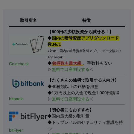
取引所名
特徴
【
500円の少額投資から試せる！】
◆
国内の暗号資産アプリダウンロード
数.No1
※対象：国内の暗号資産取引アプリ、データ協力：
AppTweak
◆
銘柄数も最大級
、手数料も安い
Coincheck
▷
無料で口座開設する
◁
【たくさんの銘柄で取引する人向け】
◆40種類以上の銘柄を用意
◆1万円以上の入金で現金1,000円獲得
bitbank
▷
無料で口座開設する
◁
【
初心者にもおすすめ】
◆国内最大級の取引量
◆トップレベルのセキュリティ意識を持
つ
bitFlyer