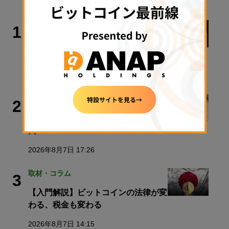
TRENDING
政策・規制
1
警察庁、すべての暗号資産交換業者に
出庫制限強化を要請
2026年8月6日 20:10
政策・規制
2
金融庁、暗号資産新課のトップに安富
氏
2026年8月7日 17:26
取材・コラム
3
【入門解説】ビットコインの法律が変
わる、税金も変わる
2026年8月7日 14:15