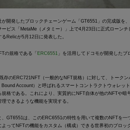
が開発したブロックチェーンゲーム「GT6551」の完成版を
ービス「MetaMe（メタミー）」上で4月23日に正式ローンチし
るRelicが5月12日に発表した。
NFTの規格である「
ERC6551
」を活用してドコモが開発したブ
は、既存のERC721NFT（一般的なNFT規格）に対して、トーク
n Bound Account）と呼ばれるスマートコントラクトウォレ
る規格である。これにより、実質的にNFT自体が他のNFTや暗
管理できるような機能を実現する。
、GT6551は、このERC6551の特性を用いて複数のNFTを
によってNFTの機能をカスタム（構成）できる世界初のブロッ