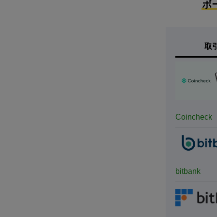
ボ
取
Coincheck
bitbank