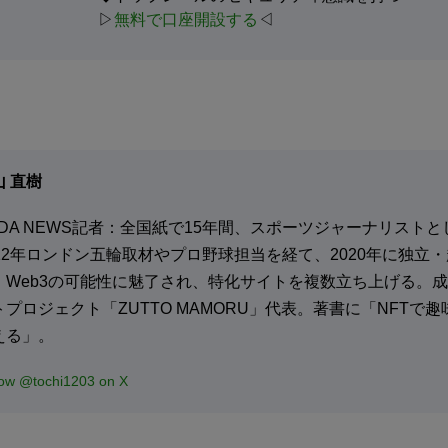
▷
無料で口座開設する
◁
山 直樹
ADA NEWS記者：全国紙で15年間、スポーツジャーナリスト
012年ロンドン五輪取材やプロ野球担当を経て、2020年に独立
、Web3の可能性に魅了され、特化サイトを複数立ち上げる。成
トプロジェクト「ZUTTO MAMORU」代表。著書に「NFTで
える」。
low @tochi1203 on X