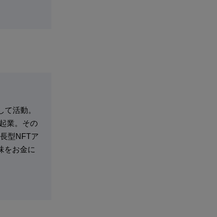
として活動。
・起業。その
長型NFTア
趣味をお金に