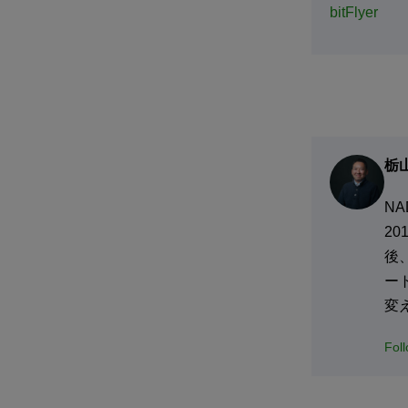
bitFlyer
栃
N
2
後
ー
変
Fol