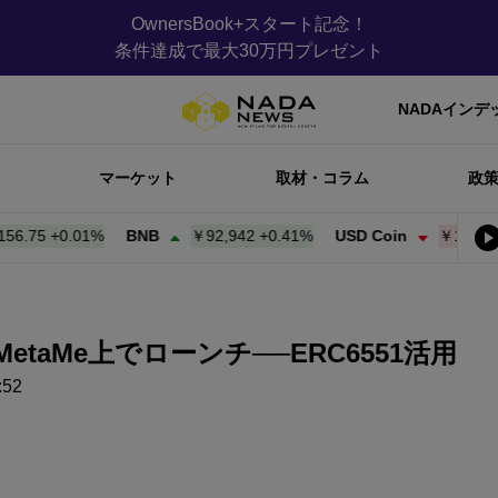
OwnersBook+スタート記念！
条件達成で最大30万円プレゼント
NADAインデ
マーケット
取材・コラム
政
5
+
0.01%
BNB
￥92,942
+
0.41%
USD Coin
￥156.84
-0.0
etaMe上でローンチ──ERC6551活用
52