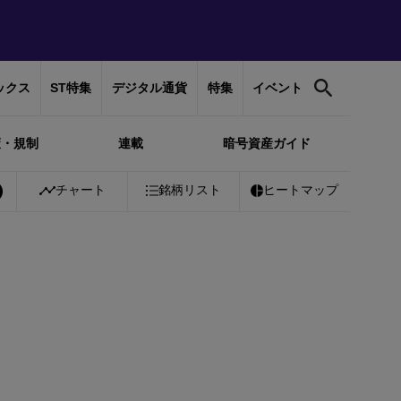
ックス
ST特集
デジタル通貨
特集
イベント
策・規制
連載
暗号資産ガイド
1%
Bitcoin
チャート
￥10,186,961
銘柄リスト
+
0.84%
Ethereum
ヒートマップ
￥300,754
+
0