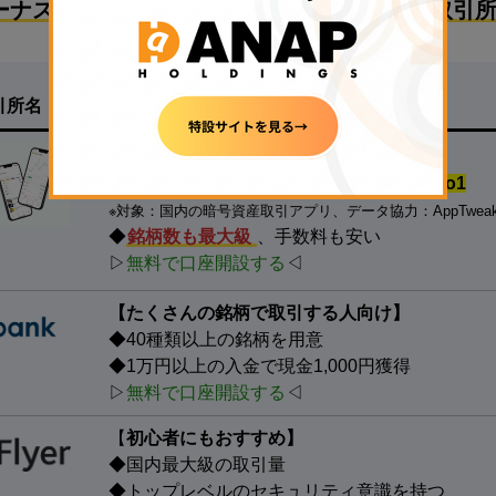
ーナスで始めるのにおすすめな国内暗号資産取引所
引所名
特徴
【
500円の少額投資から試せる！】
◆
国内の暗号資産アプリダウンロード数.No1
※対象：国内の暗号資産取引アプリ、データ協力：AppTwea
◆
銘柄数も最大級
、手数料も安い
▷
無料で口座開設する
◁
【たくさんの銘柄で取引する人向け】
◆40種類以上の銘柄を用意
◆1万円以上の入金で現金1,000円獲得
▷
無料で口座開設する
◁
【
初心者にもおすすめ】
◆国内最大級の取引量
◆トップレベルのセキュリティ意識を持つ