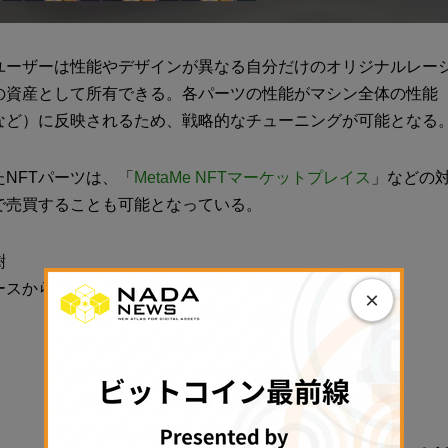
ユーザーは性能やデザインが異なる自分だけのオリジナルレー
の資産として所有できる。各パーツの性能がマシン全体の性能
など）に反映されるため、戦略的なチューニングが可能となる
NFTパーツは、「
MetaMe NFTマーケットプレイス
」などの
で売買することも可能となっている。
樹
ースから
×
PR