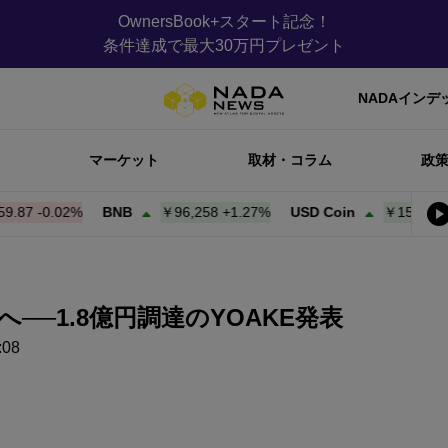
OwnersBook+スタート記念！
条件達成で最大30万円プレゼント
NADAインデ
マーケット
取材・コラム
政
-0.02%
BNB
￥96,258
+
1.27%
USD Coin
￥159.97
+
0.00
──1.8億円調達のYOAKE発表
08