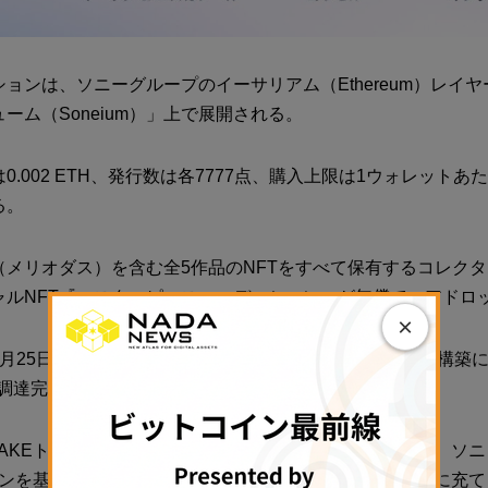
ションは、ソニーグループのイーサリアム（Ethereum）レイ
ーム（Soneium）」上で展開される。
は0.002 ETH、発行数は各7777点、購入上限は1ウォレットあ
る。
（メリオダス）を含む全5作品のNFTをすべて保有するコレク
ャルNFT『マスターピース・エディション』が無償でエアドロ
×
4月25日、次世代エンターテインメントプラットフォーム構築
金調達完了を発表している。
OAKEトークンのプライベートセール等を通じて調達され、ソ
ークンを基盤とするプラットフォーム開発やコンテンツ拡充に充