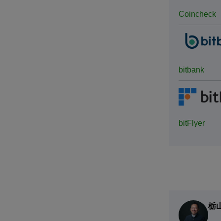
Coincheck
bitbank
bitFlyer
栃