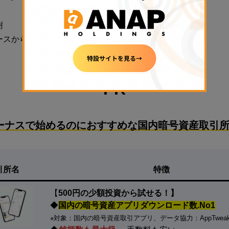
樹
ースから
PR
ーナスで始めるのにおすすめな国内暗号資産取引所
引所名
特徴
【
500円の少額投資から試せる！】
◆
国内の暗号資産アプリダウンロード数.No1
※対象：国内の暗号資産取引アプリ、データ協力：AppTwea