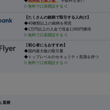
◆
銘柄数も最大級
、手数料も安い
▷
無料で口座開設する
◁
【たくさんの銘柄で取引する人向け】
◆40種類以上の銘柄を用意
◆1万円以上の入金で現金1,000円獲得
▷
無料で口座開設する
◁
【
初心者にもおすすめ】
◆国内最大級の取引量
◆トップレベルのセキュリティ意識を持つ
▷
無料で口座開設する
◁
山 直樹