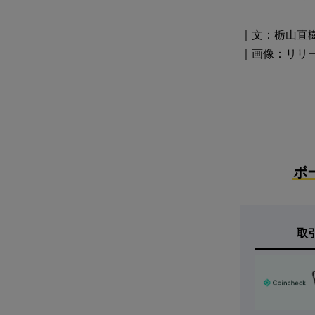
｜文：栃山直
｜画像：リリ
ボ
取