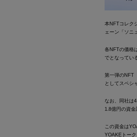
本NFTコレク
ェーン「ソニュ
各NFTの価格
でとなってい
第一弾のNFT
としてスペシ
なお、同社は
1.8億円の資
この資金はY
YOAKEト