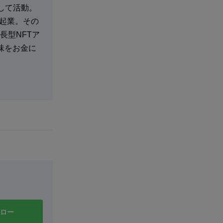
として活動。
・起業。その
長型NFTア
趣味をお金に
ォロー