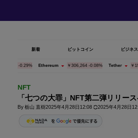
新着
ビットコイン
ビジネス
001
-0.29%
Ethereum
￥306,264
-0.08%
Tether
￥159.87
NFT
「七つの大罪」NFT第二弾リリースへ
By
栃山 直樹
2025年4月28日12:08
2025年4月28日12: