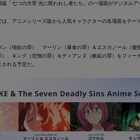
場版「七つの大罪 光に呪われし者たち」の一場面がデジタルア
では、アニメシリーズ版から人気キャラクターの名場面をテー
。
バン（強欲の罪）、マーリン（暴食の罪）＆エスカノール（傲
罪）、キング（怠惰の罪）＆ディアンヌ（嫉妬の罪）をフィーチ
スされる予定だ。