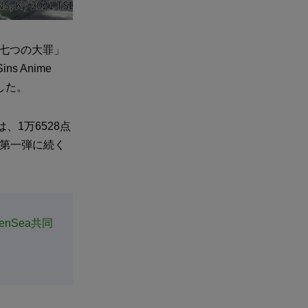
メ「七つの大罪」
s Anime
した。
、1万6528点
た第一弾に続く
nSea共同