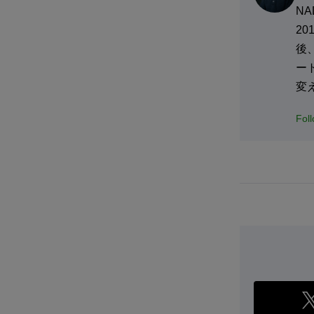
N
2
後
ー
変
Fol