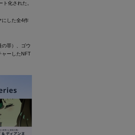
ート化された。
マにした全4作
慢の罪）、ゴウ
ャーしたNFT