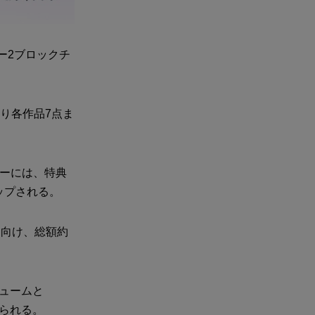
ヤー2ブロックチ
たり各作品7点ま
ターには、特典
ップされる。
に向け、総額約
ニュームと
てられる。