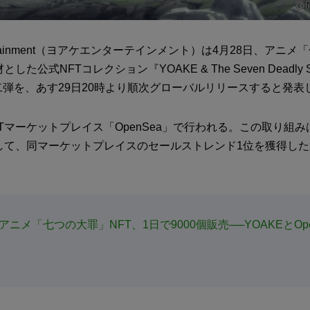
tertainment（ヨアケエンターテインメント）は4月28日、アニ
た公式NFTコレクション『YOAKE & The Seven Deadly Sin
の第二弾を、あす29日20時より順次グローバルリリースすると発表
Tマーケットプレイス「OpenSea」で行われる。この取り組みは
して、同マーケットプレイスのセールストレンド1位を獲得し
アニメ「七つの大罪」NFT、1日で9000個販売──YOAKEとOpe