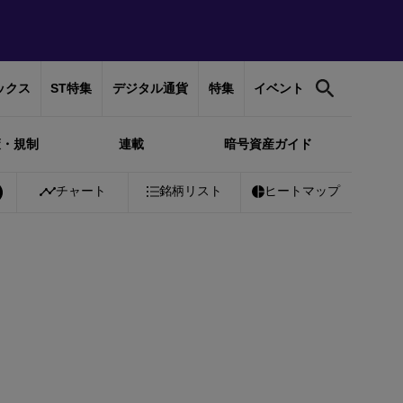
ックス
ST特集
デジタル通貨
特集
イベント
策・規制
連載
暗号資産ガイド
%
Bitcoin
チャート
￥10,363,001
銘柄リスト
-0.29%
Ethereum
ヒートマップ
￥306,264
-0.