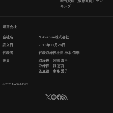
暗号資産（仮想通貨）ラン
キング
運営会社
会社名
N.Avenue株式会社
設立日
2018年11月28日
代表者
代表取締役社長 神本 侑季
役員
取締役 阿部 真弓
取締役 縣 恵吾
監査役 東條 愛子
© 2026 NADA NEWS