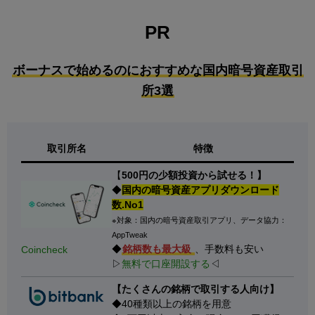
PR
ボーナスで始めるのにおすすめな国内暗号資産取引
所3選
取引所名
特徴
【
500円の少額投資から試せる！】
◆
国内の暗号資産アプリダウンロード
数.No1
※対象：国内の暗号資産取引アプリ、データ協力：
AppTweak
◆
銘柄数も最大級
、手数料も安い
Coincheck
▷
無料で口座開設する
◁
【たくさんの銘柄で取引する人向け】
◆40種類以上の銘柄を用意