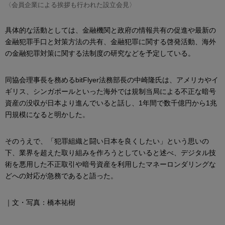
〈会員企業による挨拶も行われた設立会見〉
具体的な活動としては、金融機関と政府の情報共有の促進や最新の
金融犯罪手口と対策方法の共有、金融犯罪に関する啓発活動、海外
の金融犯罪対策に関する法制度の研究などを予定している。
同協会理事長を務めるbitFlyer法務部長の中崎隆氏は、アメリカやイ
ギリス、シンガポールといった海外では規制当局による不正な暗号
資産の没収が日本より進んでいると話し、1年間で数千億円から1兆
円規模になると明かした。
そのうえで、「犯罪組織と闘い日本を良くしたい」という思いの
下、業界を超えた取り組みを作ろうとしていると述べ、デジタル技
術を悪用した不正取引や暗号資産を利用したマネーロンダリングな
どへの対応が急務であると語った。
｜文・写真：橋本祐樹