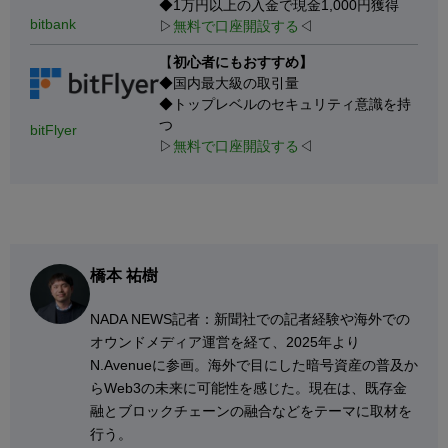
◆1万円以上の入金で現金1,000円獲得
bitbank
▷
無料で口座開設する
◁
【
初心者にもおすすめ】
◆国内最大級の取引量
◆トップレベルのセキュリティ意識を持
つ
bitFlyer
▷
無料で口座開設する
◁
橋本 祐樹
NADA NEWS記者：新聞社での記者経験や海外での
オウンドメディア運営を経て、2025年より
N.Avenueに参画。海外で目にした暗号資産の普及か
らWeb3の未来に可能性を感じた。現在は、既存金
融とブロックチェーンの融合などをテーマに取材を
行う。