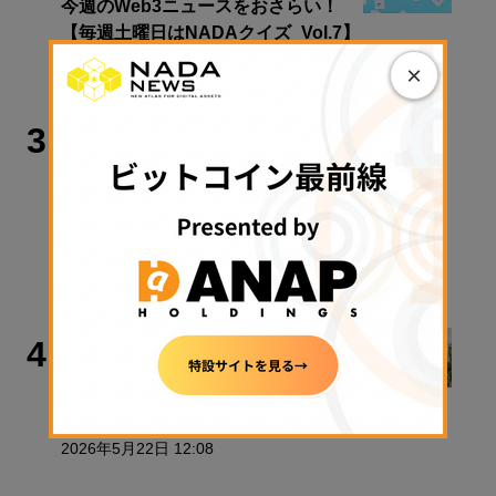
今週のWeb3ニュースをおさらい！
【毎週土曜日はNADAクイズ_Vol.7】
×
2026年8月8日 08:00
ビットコイン
3
暗号資産20％分離課税は2028年1月か
ら──井林たつのり議員が語る「日本
版ビットコインETF」と税制改正の先
【エックスウィン】
2026年8月8日 06:00
取材・コラム
4
ゴミ処理場に眠る1000億円──ビット
コインを捨てた男の13年闘争
2026年5月22日 12:08