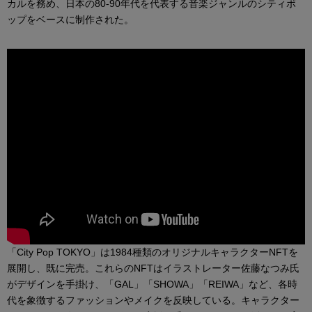
カルを務め、日本の80-90年代を代表する音楽ジャンルのシティポ
ップをベースに制作された。
「City Pop TOKYO」は1984種類のオリジナルキャラクターNFTを
展開し、既に完売。これらのNFTはイラストレーター佐藤なつみ氏
がデザインを手掛け、「GAL」「SHOWA」「REIWA」など、各時
代を象徴するファッションやメイクを反映している。キャラクター