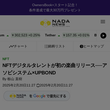
OwnersBook+スタート記念！
条件達成で最大30万円プレゼント
￥302,523
+
0.25%
Tether
￥157.35
+
0.01%
BNB
￥95
チャート
銘柄リスト
ヒートマップ
NFT
NFTデジタルタレントが初の楽曲リリース──ア
ソビシステム×UPBOND
By
栃山 直樹
2025年2月20日11:27
2025年2月20日11:27