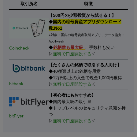
取引所名
特徴
【
500円の少額投資から試せる！】
◆
国内の暗号資産アプリダウンロード
数.No1
※対象：国内の暗号資産取引アプリ、データ協力：
AppTweak
◆
銘柄数も最大級
、手数料も安い
Coincheck
▷
無料で口座開設する
◁
【たくさんの銘柄で取引する人向け】
◆40種類以上の銘柄を用意
◆1万円以上の入金で現金1,000円獲得
bitbank
▷
無料で口座開設する
◁
【
初心者にもおすすめ】
◆国内最大級の取引量
◆トップレベルのセキュリティ意識を持
つ
bitFlyer
▷
無料で口座開設する
◁