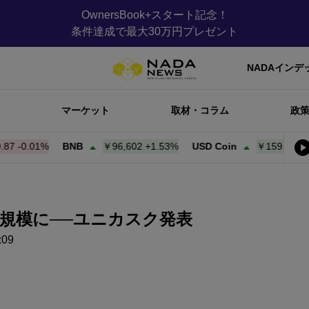
OwnersBook+スタート記念！
条件達成で最大30万円プレゼント
NADAインデ
マーケット
取材・コラム
政
.01%
BNB
￥96,608
+
1.53%
USD Coin
￥159.97
+
0.00%
円規模に──ユニカスク発表
09