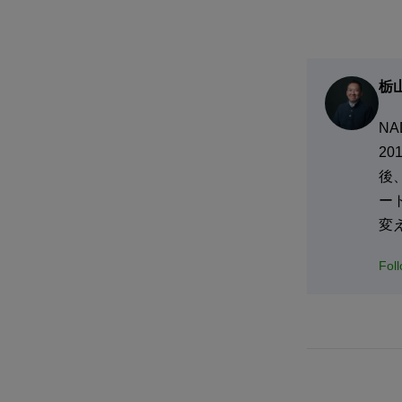
栃
N
2
後
ー
変
Fol