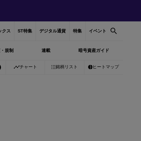
ックス
ST特集
デジタル通貨
特集
イベント
策・規制
連載
暗号資産ガイド
Bitcoin
チャート
￥10,388,407
-0.06%
銘柄リスト
Ethereum
ヒートマップ
￥307,073
-0.03