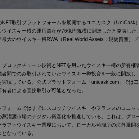
NFT取引プラットフォームを展開するユニカスク（UniCask）
るウイスキー樽の運用資産が76億円規模に到達したと発表した
大のウイスキー樽RWA（Real World Assets：現物資産
、ブロックチェーン技術とNFTを用いたウイスキー樽の所有権
業者間でのみ取引されていたウイスキー樽投資を一般に開放し
実現している。公式プラットフォーム「unicask.com」では
所有者による直接取引が可能となった。
トフォームではすでにスコッチウイスキーやフランスのコニャッ
の蒸溜酒市場のデジタル資産化を推進している。これは、グロ
クラフトウイスキー業界において、ローカル蒸溜所の海外展開
スとなっている。