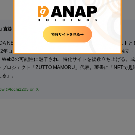
山 直樹
ADA NEWS記者：全国紙で15年間、スポーツジャーナリスト
012年ロンドン五輪取材やプロ野球担当を経て、2020年に独立
、Web3の可能性に魅了され、特化サイトを複数立ち上げる。成
トプロジェクト「ZUTTO MAMORU」代表。著書に「NFTで
える」。
low @tochi1203 on X