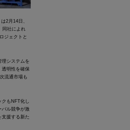
は2月14日、
。同社によれ
）プロジェクトと
管理システムを
、透明性を確保
二次流通市場も
クもNFT化し
ーバル競争が激
を支援する新た