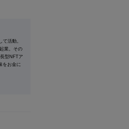
として活動。
・起業。その
長型NFTア
趣味をお金に