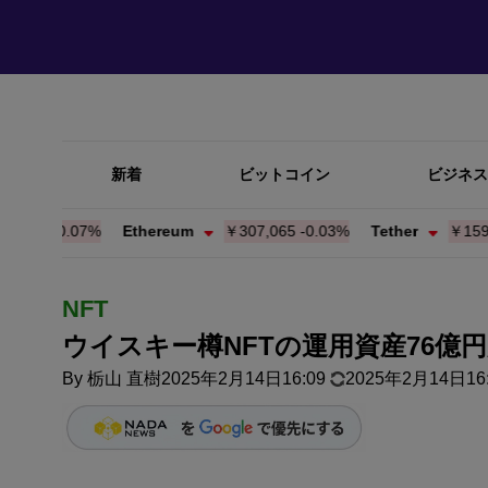
新着
ビットコイン
ビジネス
7
-0.06%
Ethereum
￥307,073
-0.03%
Tether
￥159.87
-0
NFT
ウイスキー樽NFTの運用資産76億
By
栃山 直樹
2025年2月14日16:09
2025年2月14日16: