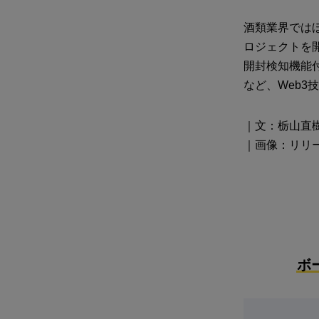
酒類業界では
ロジェクトを
開封検知機能
など、Web3
｜文：栃山直
｜画像：リリ
ボ