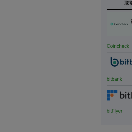
取
Coincheck
bitbank
bitFlyer