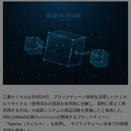
三菱ケミカルは10月24日、ブロックチェーン技術を活用したケミカ
ルリサイクル（使用済みの資源を化学的に分解し、原料に変えて再
利用する方法）の追跡システムの実証試験を実施したと発表した。
同社はWeb3企業の
chaintope
が開発するブロックチェーン
「Tapyrus（タピルス）」を採用し、サプライチェーン全体での情報
管理を実現した。