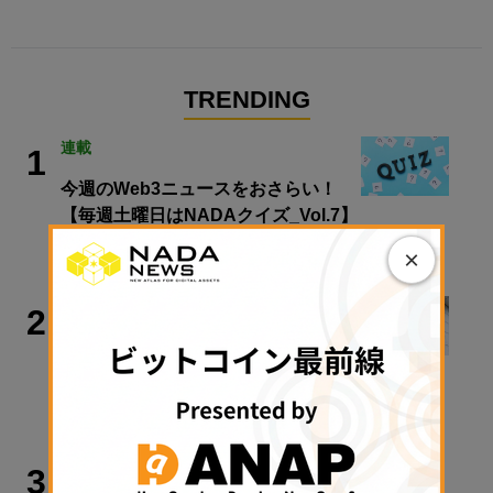
TRENDING
連載
1
今週のWeb3ニュースをおさらい！
【毎週土曜日はNADAクイズ_Vol.7】
×
2026年8月8日 08:00
政策・規制
2
金融庁、暗号資産新課のトップに安富
氏
2026年8月7日 17:26
ビットコイン
3