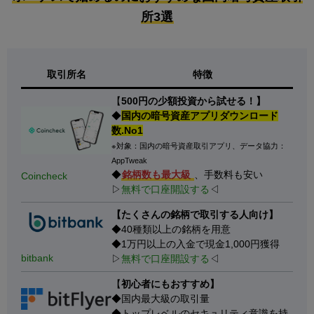
所3選
取引所名
特徴
【
500円の少額投資から試せる！】
◆
国内の暗号資産アプリダウンロード
数.No1
※対象：国内の暗号資産取引アプリ、データ協力：
AppTweak
◆
銘柄数も最大級
、手数料も安い
Coincheck
▷
無料で口座開設する
◁
【たくさんの銘柄で取引する人向け】
◆40種類以上の銘柄を用意
◆1万円以上の入金で現金1,000円獲得
bitbank
▷
無料で口座開設する
◁
【
初心者にもおすすめ】
◆国内最大級の取引量
◆トップレベルのセキュリティ意識を持