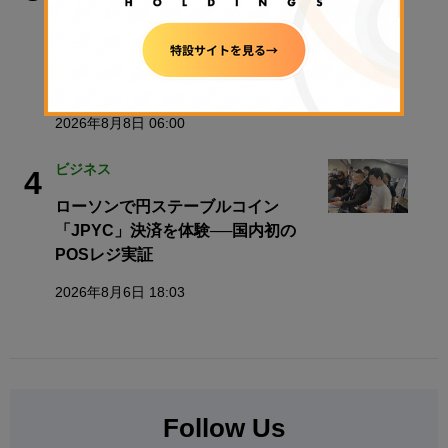
暗号資産20％分離課税は2028年1月か
ら──井林たつのり議員が語る「日本
版ビットコインETF」と税制改正の先
【エックスウィン】
2026年8月8日 06:00
ビジネス
4
ローソンで円ステーブルコイン
「JPYC」決済を体験──国内初の
POSレジ実証
2026年8月6日 18:03
Follow Us