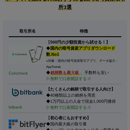
所3選
取引所名
特徴
【
500円の少額投資から試せる！】
◆
国内の暗号資産アプリダウンロード
数.No1
※対象：国内の暗号資産取引アプリ、データ協力：
AppTweak
◆
銘柄数も最大級
、手数料も安い
Coincheck
▷
無料で口座開設する
◁
【たくさんの銘柄で取引する人向け】
◆40種類以上の銘柄を用意
◆1万円以上の入金で現金1,000円獲得
bitbank
▷
無料で口座開設する
◁
【
初心者にもおすすめ】
◆国内最大級の取引量