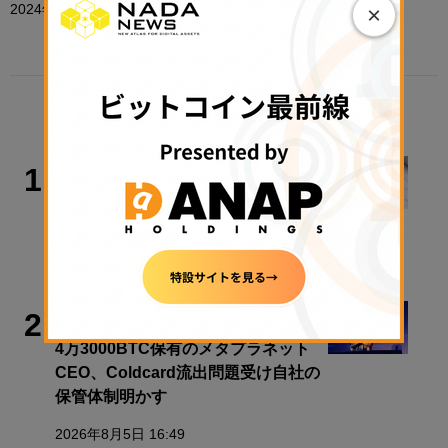
2024年1月31日 16:18
×
TRENDING
政策・規制
1
【速報】金融庁、暗号資産・ステーブ
ルコイン課を新設
2026年8月5日 11:51
ビットコイン
2
4万3000BTC保有のメタプラネット
CEO、Coldcard流出問題受け自社の
保管体制明かす
2026年8月5日 16:49