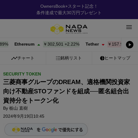
OwnersBook+スタート記念！
条件達成で最大30万円プレゼント
Ethereum
￥302,501
+
2.22%
Tether
￥157.95
-0.01%
チャート
銘柄リスト
ヒートマップ
SECURITY TOKEN
三菱商事グループのDREAM、適格機関投資家
向け不動産STOファンドを組成──匿名組合出
資持分をトークン化
By
栃山 直樹
2024年9月19日10:45