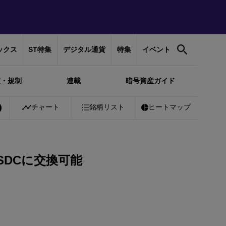
ックス
ST特集
デジタル通貨
特集
イベント
策・規制
連載
暗号資産ガイド
0%
Bitcoin
チャート
￥10,184,764
銘柄リスト
-0.45%
Ethereum
ヒートマップ
￥301,511
-0
SDCに交換可能