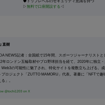
◆トップレベルのセキュリティ意識を持つ
▷
無料で口座開設する
◁
山 直樹
ADA NEWS記者：全国紙で15年間、スポーツジャーナリスト
012年ロンドン五輪取材やプロ野球担当を経て、2020年に独立
、Web3の可能性に魅了され、特化サイトを複数立ち上げる。成
トプロジェクト「ZUTTO MAMORU」代表。著書に「NFTで
える」。
low @tochi1203 on X