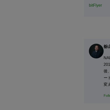
bitFlyer
栃
N
2
後
ー
変
Fol