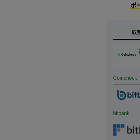
ボ
取
Coincheck
bitbank