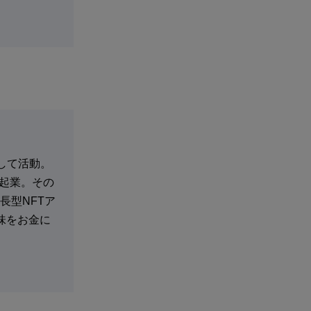
として活動。
・起業。その
長型NFTア
趣味をお金に