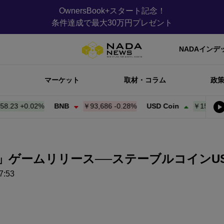
OwnersBook+スタート記念！
条件達成で最大30万円プレゼント
NADAインデ
マーケット
取材・コラム
政
3
+
0.02%
BNB
￥93,686
-0.28%
USD Coin
￥158.34
+
0.0
イ活」ゲームリリース──ステーブルコインU
:53