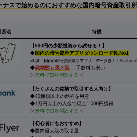
ーナスで始めるのにおすすめな国内暗号資産取引所
引所名
特徴
【
500円の少額投資から試せる！】
◆
国内の暗号資産アプリダウンロード数.No1
※対象：国内の暗号資産取引アプリ、データ協力：AppTwea
◆
銘柄数も最大級
、手数料も安い
▷
無料で口座開設する
◁
【たくさんの銘柄で取引する人向け】
◆40種類以上の銘柄を用意
◆1万円以上の入金で現金1,000円獲得
▷
無料で口座開設する
◁
【
初心者にもおすすめ】
◆国内最大級の取引量