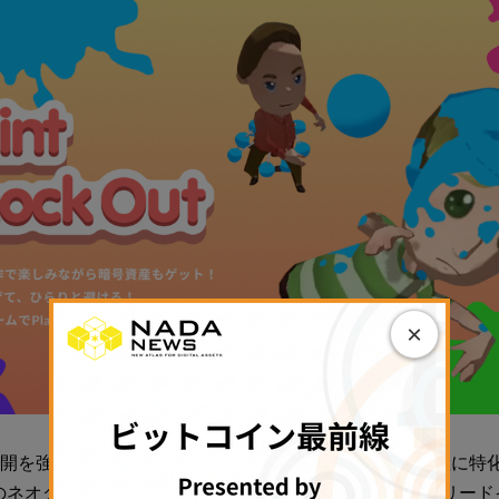
×
展開を強めるDMM Cryptoは18日に、Web3とデジタル資産に
オクラシック・キャピタル（Neoclassic Capital）をリ