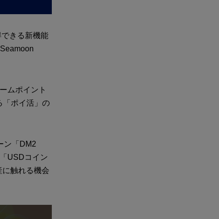
獲得できる新機能
amoon
るゲームポイント
る「ポイ活」の
ーン「DM2
「USDコイン
産に触れる機会