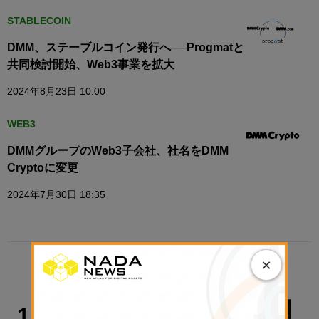
STABLECOIN
DMM、ステーブルコイン発行へ──Progmatと
共同検討開始、Web3事業を拡大
2024年8月23日 10:00
WEB3
DMMグループのWeb3子会社、社名をDMM
Cryptoに変更
2024年7月30日 18:35
×
TRENDING
政策・規制
1