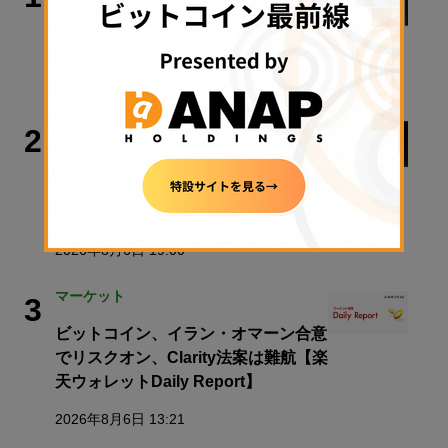
警察庁、すべての暗号資産交換業者に
出庫制限強化を要請
2026年8月6日 20:10
ビジネス
2
Bitget、ブータン特別行政区
「GMC」と協力協定──現地法人設立
とライセンス申請を検討
2026年8月6日 19:00
マーケット
3
ビットコイン、イラン・オマーン合意
でリスクオン、Clarity法案は難航【楽
天ウォレットDaily Report】
2026年8月6日 13:21