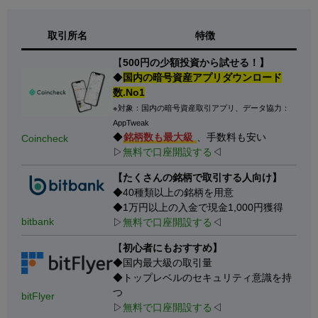
取引所名
特徴
【
500円の少額投資から試せる！】
◆
国内の暗号資産アプリダウンロード
数.No1
※対象：国内の暗号資産取引アプリ、データ協力：
AppTweak
◆
銘柄数も最大級
、手数料も安い
Coincheck
▷
無料で口座開設する
◁
【たくさんの銘柄で取引する人向け】
◆40種類以上の銘柄を用意
◆1万円以上の入金で現金1,000円獲得
bitbank
▷
無料で口座開設する
◁
【
初心者にもおすすめ】
◆国内最大級の取引量
◆トップレベルのセキュリティ意識を持
つ
bitFlyer
▷
無料で口座開設する
◁