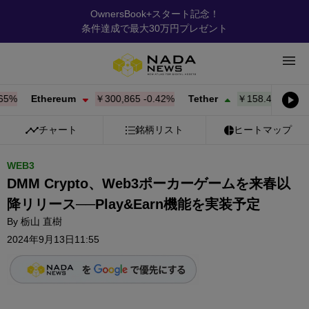
OwnersBook+スタート記念！
条件達成で最大30万円プレゼント
%
Ethereum
￥300,831
-0.43%
Tether
￥158.40
+
0.01%
チャート
銘柄リスト
ヒートマップ
WEB3
DMM Crypto、Web3ポーカーゲームを来春以
降リリース──Play&Earn機能を実装予定
By
栃山 直樹
2024年9月13日11:55