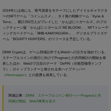
2024年には他にも、暗号資産をモチーフにしたアイドルキャラクタ
ーのNFTゲーム「コインムスメ」、タイ発の戦略ゲーム「Kyrie &
Terra」、累計250万人がプレイした「かんぱに☆ガールズ」のブロ
ックチェーン版「かんぱに☆ガールズ RE:BLOOM」、NFTトレーデ
ィングカードゲーム「神櫓-KAMIYAGURA-」、デジタルプライズゲ
ーム「BOUNTY HUNTERS」のリリースを予定している。
DMM Cryptoは、ゲーム領域以外でもWeb3への注力を強めている。
ステーブルコインの発行に向けてProgmatとの共同検討の開始を発
表したほか、Web3で注目のテーマ「DePIN（分散型物理インフ
ラ）」のトップランナーと称される米ハイプマッパー
（
Hivemapper
）との提携も発表している。
関連記事：
DMM、ステーブルコイン発行へ──Progmatと共
同検討開始、Web3事業を拡大