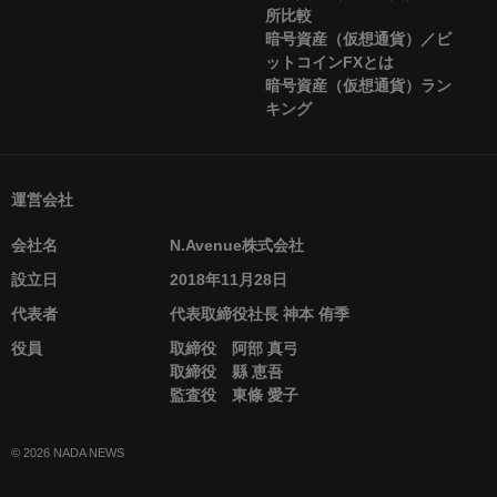
所比較
暗号資産（仮想通貨）／ビ
ットコインFXとは
暗号資産（仮想通貨）ラン
キング
運営会社
会社名
N.Avenue株式会社
設立日
2018年11月28日
代表者
代表取締役社長 神本 侑季
役員
取締役 阿部 真弓
取締役 縣 恵吾
監査役 東條 愛子
© 2026 NADA NEWS