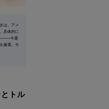
きは、アメ
、具体的に
───今週
を厳選。今
ンとトル