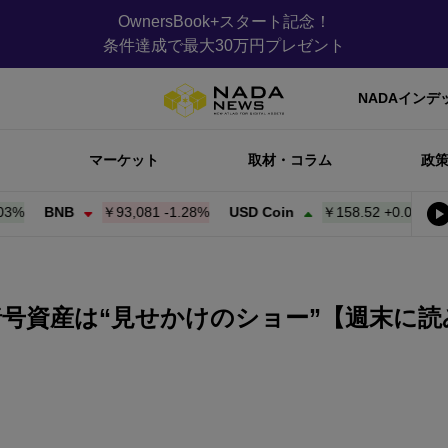
OwnersBook+スタート記念！
条件達成で最大30万円プレゼント
NADAインデ
マーケット
取材・コラム
政
NB
￥93,081
-1.28%
USD Coin
￥158.52
+
0.00%
Bitcoin
号資産は“見せかけのショー”【週末に読