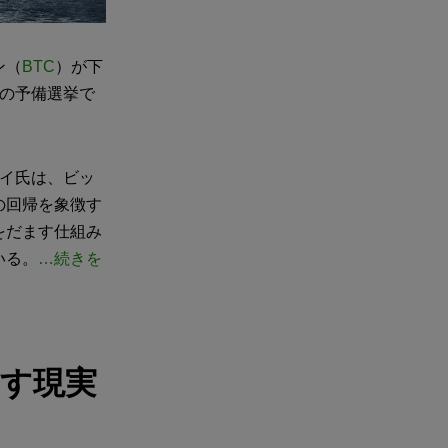
ン（
BTC
）が下
ンの予備選挙で
ミレイ氏は、ビッ
の回帰を象徴す
をだます仕組み
いる。
…続きを
ます現実