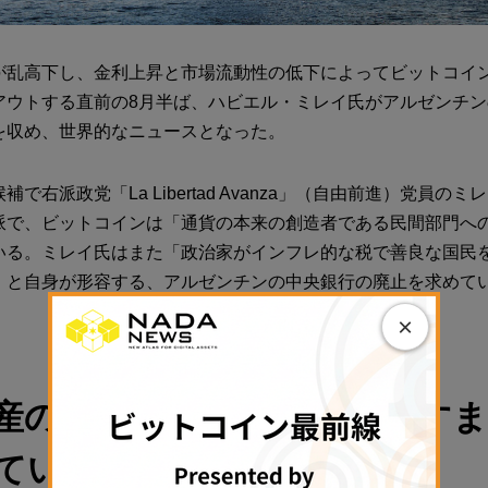
が乱高下し、金利上昇と市場流動性の低下によってビットコイ
アウトする直前の8月半ば、ハビエル・ミレイ氏がアルゼンチ
を収め、世界的なニュースとなった。
で右派政党「La Libertad Avanza」（自由前進）党員の
派で、ビットコインは「通貨の本来の創造者である民間部門へ
いる。ミレイ氏はまた「政治家がインフレ的な税で善良な国民
」と自身が形容する、アルゼンチンの中央銀行の廃止を求めて
×
産の“見せかけショー”はます
ている