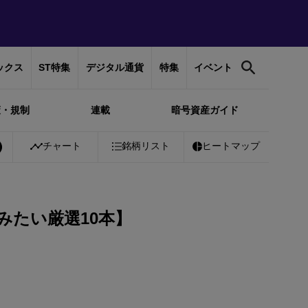
ックス
ST特集
デジタル通貨
特集
イベント
策・規制
連載
暗号資産ガイド
￥10,197,637
チャート
-0.67%
銘柄リスト
Ethereum
￥302,095
ヒートマップ
-0.09%
Tethe
みたい厳選10本】