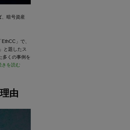
ば、暗号資産
thCC」で、
る）」と題したス
た多くの事例を
続きを読む
理由