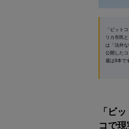
「ビットコ
リカ市民と
は「法外な
公開したコ
週は9本で
「ビッ
コで現