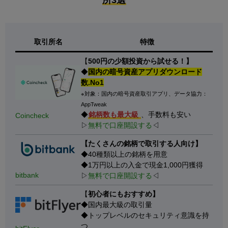
所3選
取引所名
特徴
【
500円の少額投資から試せる！】
◆
国内の暗号資産アプリダウンロード
数.No1
※対象：国内の暗号資産取引アプリ、データ協力：
AppTweak
◆
銘柄数も最大級
、手数料も安い
Coincheck
▷
無料で口座開設する
◁
【たくさんの銘柄で取引する人向け】
◆40種類以上の銘柄を用意
◆1万円以上の入金で現金1,000円獲得
bitbank
▷
無料で口座開設する
◁
【
初心者にもおすすめ】
◆国内最大級の取引量
◆トップレベルのセキュリティ意識を持
つ