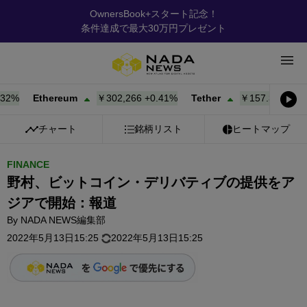
OwnersBook+スタート記念！
条件達成で最大30万円プレゼント
%
Ethereum
￥302,235
+
0.40%
Tether
￥157.38
+
0.02%
チャート
銘柄リスト
ヒートマップ
FINANCE
野村、ビットコイン・デリバティブの提供をア
ジアで開始：報道
By
NADA NEWS編集部
2022年5月13日15:25
2022年5月13日15:25