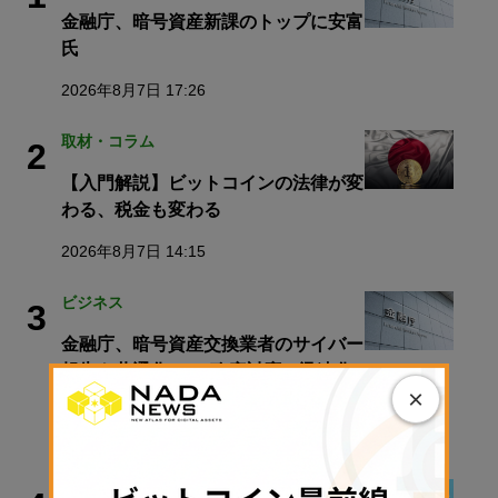
金融庁、暗号資産新課のトップに安富
氏
2026年8月7日 17:26
取材・コラム
2
【入門解説】ビットコインの法律が変
わる、税金も変わる
2026年8月7日 14:15
ビジネス
3
金融庁、暗号資産交換業者のサイバー
報告を共通化へ──政府対応の迅速化
×
を狙う
2026年8月7日 19:37
連載