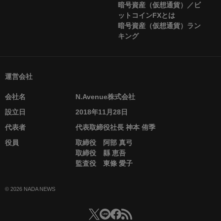
暗号資産（仮想通貨）／ビ
ットコインFXとは
暗号資産（仮想通貨）ラン
キング
運営会社
会社名
N.Avenue株式会社
設立日
2018年11月28日
代表者
代表取締役社長 神本 侑季
役員
取締役 阿部 真弓
取締役 縣 恵吾
監査役 東條 愛子
© 2026 NADA NEWS