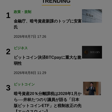
TRENDING
政策・規制
1
金融庁、暗号資産新課のトップに安富
氏
2026年8月7日 17:26
ビジネス
2
ビットコイン決済BTCpayに重大な脆
弱性
2026年8月8日 11:29
ビットコイン
3
暗号資産20％分離課税は2028年1月か
ら──井林たつのり議員が語る「日本
版ビットコインETF」と税制改正の先
【エックスウィン】