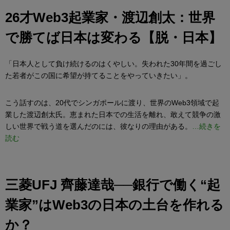
26才Web3起業家・渡辺創太：世界
で勝てば日本は変わる【脱・日本】
「日本人として負け続けるのはくやしい。失われた30年間を過ごし
た若者がこの国に希望が持てることをやっていきたい」。
こう話すのは、20代でシンガポールに渡り、世界のWeb3領域で起
業した渡辺創太氏。恵まれた日本での生活を離れ、敢えて競争の激
しい世界で戦う道を選んだのには、彼なりの理由がある。
…続きを
読む
三菱UFJ 齊藤達哉──銀行で働く“起
業家”はWeb3の日本の土台を作れる
か？