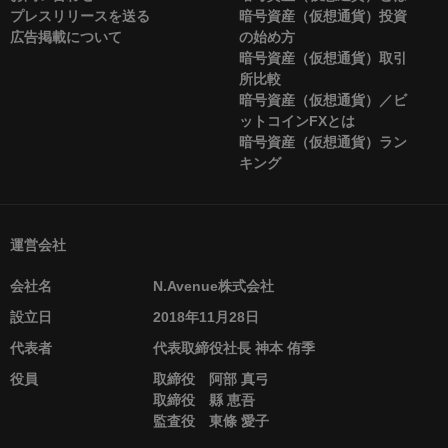
プレスリリースを送る
暗号資産（仮想通貨）投資
広告掲載について
の始め方
暗号資産（仮想通貨）取引
所比較
暗号資産（仮想通貨）／ビ
ットコインFXとは
暗号資産（仮想通貨）ラン
キング
運営会社
会社名
N.Avenue株式会社
設立日
2018年11月28日
代表者
代表取締役社長 神本 侑季
役員
取締役 阿部 真弓
取締役 縣 恵吾
監査役 東條 愛子