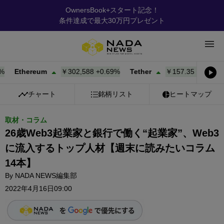
OwnersBook+スタート記念！
条件達成で最大30万円プレゼント
Ethereum
￥302,588
+
0.69%
Tether
￥157.35
+
0.00%
BN
チャート
銘柄リスト
ヒートマップ
取材・コラム
26歳Web3起業家と銀行で働く“起業家”、Web3
に流入するトップ人材【週末に読みたいコラム
14本】
By
NADA NEWS編集部
2022年4月16日09:00