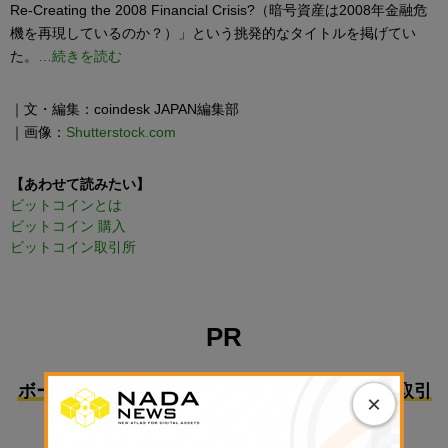
Re-Creating the 2008 Financial Crisis?（暗号資産は2008年金融危
機を再現しているのか？）」という挑発的なタイトルを掲げてい
た。
…続きを読む
｜文・編集：coindesk JAPAN編集部
｜画像：
Shutterstock.com
【あわせて読みたい】
ビットコインとは
ビットコイン 購入
ビットコイン取引所
PR
ボーナスで始めるのにおすすめな国内暗号資産取引
×
所3選