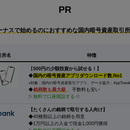
PR
ーナスで始めるのにおすすめな国内暗号資産取引所
引所名
特徴
【
500円の少額投資から試せる！】
◆
国内の暗号資産アプリダウンロード数.No1
※対象：国内の暗号資産取引アプリ、データ協力：AppTwea
◆
銘柄数も最大級
、手数料も安い
▷
無料で口座開設する
◁
【たくさんの銘柄で取引する人向け】
◆40種類以上の銘柄を用意
◆1万円以上の入金で現金1,000円獲得