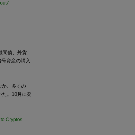
rous’
機関債、外貨、
暗号資産の購入
なか、多くの
た。10月に発
to Cryptos