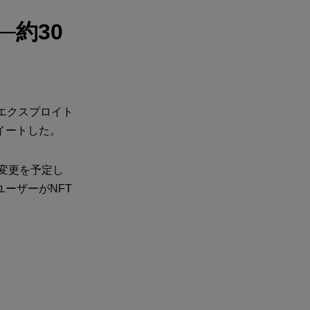
─約30
るエクスプロイト
イートした。
の変更を予定し
ーザーがNFT