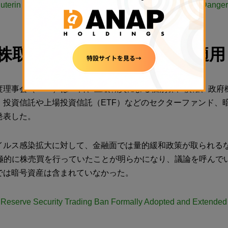
Buterin Calls Canada’s Use of Banks to Stifle Protestors ‘Dange
、株取引禁止を暗号資産にも適用
度理事会（FRB）は18日、上級職員による個別株、債権、政府
、投資信託や上場投資信託（ETF）などのセクターファンド、
発表した。
イルス感染拡大に対して、金融面では量的緩和政策が取られる
積極的に株売買を行っていたことが明らかになり、議論を呼んでい
では暗号資産は含まれていなかった。
 Reserve Security Trading Ban Formally Adopted and Extended 