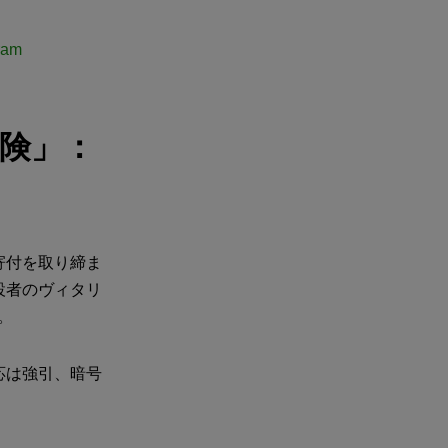
ram
険」：
寄付を取り締ま
設者のヴィタリ
。
応は強引、暗号