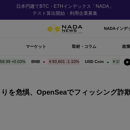
日本円建てBTC・ETHインデックス「NADA」
テスト算出開始・利用企業募集
NADAインデ
マーケット
取材・コラム
政
9
+
0.03%
BNB
￥93,601
-1.10%
USD Coin
￥159.10
+
0.0
りを危惧、OpenSeaでフィッシング詐