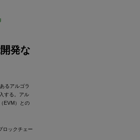
g
能開発な
であるアルゴラ
投入する。アル
（EVM）との
ブロックチェー