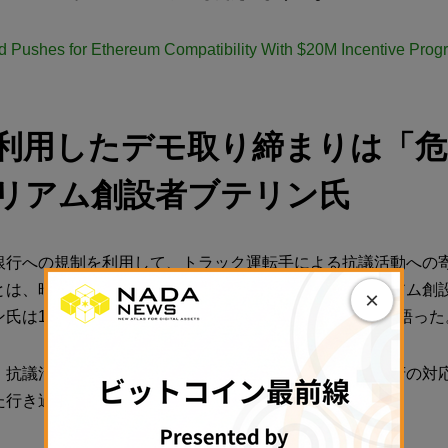
d Pushes for Ethereum Compatibility With $20M Incentive Prog
利用したデモ取り締まりは「危
リアム創設者ブテリン氏
銀行への規制を利用して、トラック運転手による抗議活動への
とは、暗号資産が存在する理由を表しているとイーサリアム創
×
氏は18日、開催中のカンファレンス「ETHDenver」で語った
、抗議活動による違法行為には対応する法律があり、政府の対
た行き過ぎへの対抗機能となり得ると述べた。