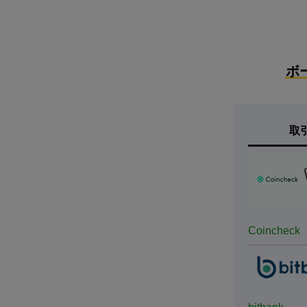
ボ
取
Coincheck