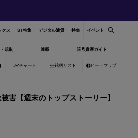
ックス
ST特集
デジタル通貨
特集
イベント
策・規制
連載
暗号資産ガイド
0%
Bitcoin
チャート
￥10,271,301
銘柄リスト
-0.51%
Ethereum
ヒートマップ
￥303,764
-0.
欺被害【週末のトップストーリー】