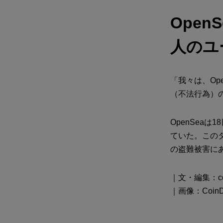
Ope
人のユ
「我々は、Op
（不法行為）
OpenSea
ていた。この
の盗難被害に
｜文・編集：coi
｜画像：CoinD