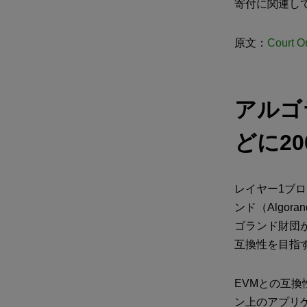
寄付に関連し
原文：
Court O
アルゴ
どに2
レイヤー1ブ
ンド（Algo
ゴランド財団が
互換性を目指
EVMとの互
ン上のアプリ