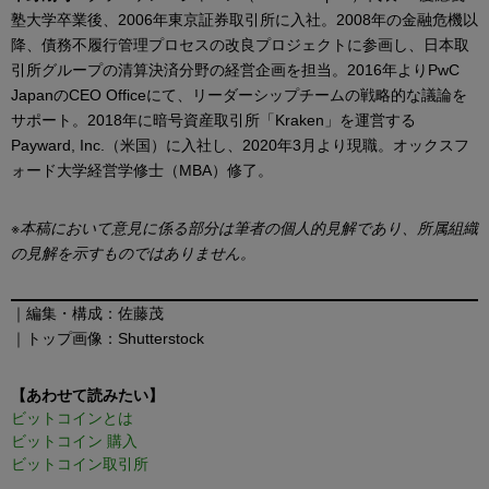
塾大学卒業後、2006年東京証券取引所に入社。2008年の金融危機以
降、債務不履行管理プロセスの改良プロジェクトに参画し、日本取
引所グループの清算決済分野の経営企画を担当。2016年よりPwC
JapanのCEO Officeにて、リーダーシップチームの戦略的な議論を
サポート。2018年に暗号資産取引所「Kraken」を運営する
Payward, Inc.（米国）に入社し、2020年3月より現職。オックスフ
ォード大学経営学修士（MBA）修了。
※本稿において意見に係る部分は筆者の個人的見解であり、所属組織
の見解を示すものではありません。
｜編集・構成：佐藤茂
｜トップ画像：Shutterstock
【あわせて読みたい】
ビットコインとは
ビットコイン 購入
ビットコイン取引所