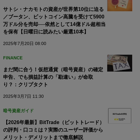
サトシ・ナカモトの資産が世界第10位に迫る
／ブータン、ビットコイン高騰を受けて5900
万ドル分を売却──依然として14億ドル超相当
を保有【日曜日に読みたい厳選10本】
2025年7月20日 08:00
FINANCE
まだ間に合う！仮想通貨（暗号資産）の確定
申告、でも損益計算の「勘違い」が命取
り？：クリプタクト
2025年3月7日 11:30
暗号資産ガイド
【2026年最新】BitTrade（ビットトレード）
の評判・口コミは？実際のユーザー評価から
メリット・デメリットまで徹底解説