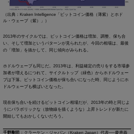
（出典：Kraken Intelligence「ビットコイン価格（薄紫）とホド
ル・ウェーブ（紫）」）
2013年のサイクルでは、ビットコイン価格は増加、調整、保ち合
い、そして増加というパターンが見られたが、今回の相場は、最後
の「増加」を抜かして、同じ傾向がみられる。
ホドルウェーブも同じだ。2013年は、利益確定の売りをする市場参
加者が増えるにつれて、サイクルトップ（緑色）からホドルウェー
ブは下落。ビットコイン価格が保ち合いになった時、同じようにホ
ドルウェーブも横ばいとなった。
現在保ち合いを続けるビットコイン相場だが、2013年の時と同じよ
うにパラボリックな（放物線を描くような）上昇トレンドが新たに
開始してもおかしくないだろう。
千野剛司
：クラーケン・ジャパン（Kraken Japan）代表──慶應義