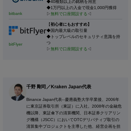
◆40種類以上の銘柄を用意
◆1万円以上の入金で現金1,000円獲得
bitbank
▷
無料で口座開設する
◁
【
初心者にもおすすめ】
◆国内最大級の取引量
◆トップレベルのセキュリティ意識を持
つ
bitFlyer
▷
無料で口座開設する
◁
千野 剛司／Kraken Japan代表
Binance Japan代表--慶應義塾大学卒業後、2006年
に東京証券取引所（東証）に入社。2008年の金融危
機以降、東証傘下の清算機関、日本証券クリアリン
グ機構（JSCC）においてOTCデリバティブ取引の
清算集中プロジェクトを主導した他、経営企画を担