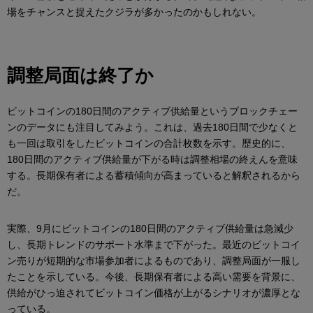
場をチャンスと捉えたクジラが多かったのかもしれない。
調整局面は終了か
ビットコインの180日間のアクティブ供給量というブロックチェー
ンのデータにも注目してみよう。これは、過去180日間で少なくと
も一回は取引をしたビットコインの合計枚数を示す。歴史的に、
180日間のアクティブ供給量が下がる時は調整相場の終えんを意味
する。長期保有者による蓄積傾向が高まっていると解釈されるから
だ。
実際、9月にビットコインの180日間のアクティブ供給量は急減少
し、長期トレンドのサポート水準まで下がった。最近のビットコイ
ン売りが短期的な市場参加者によるものであり、調整局面が一服し
たことを示している。今後、長期保有者による高い需要を背景に、
供給がひっ迫されてビットコイン価格が上がるシナリオが濃厚とな
っている。