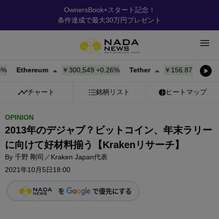
OwnersBook+スタート記念！
条件達成で最大30万円プレゼント
Ethereum
￥300,549
+
0.26%
Tether
￥156.87
+
0.01%
BN
チャート
銘柄リスト
ヒートマップ
OPINION
2013年のデジャブ？ビットコイン、年末ラリー
に向けて好材料揃う【Krakenリサーチ】
By
千野 剛司／Kraken Japan代表
2021年10月5日18:00