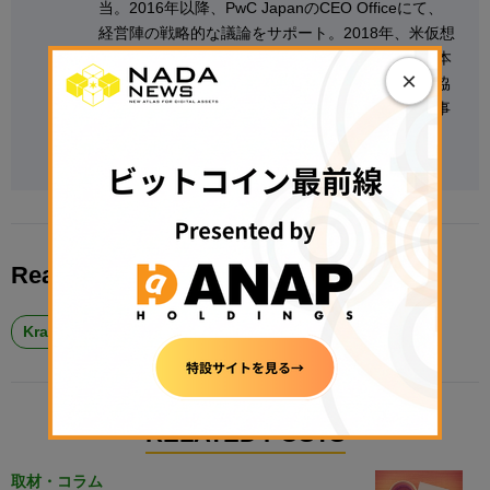
当。2016年以降、PwC JapanのCEO Officeにて、
経営陣の戦略的な議論をサポート。2018年、米仮想
通貨取引所のKrakenに入社し、2020年3月より日本
×
法人代表を務めた。その他、日本暗号資産取引業協
会では副会長、日本暗号資産ビジネス協会では理事
を歴任。2022年7月より現職。
Read More About
Kraken #クラーケン
ビットコイン #BTC
RELATED POSTS
取材・コラム