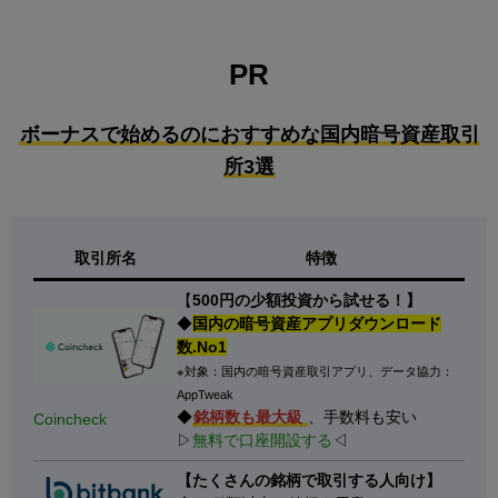
PR
ボーナスで始めるのにおすすめな国内暗号資産取引
所3選
取引所名
特徴
【
500円の少額投資から試せる！】
◆
国内の暗号資産アプリダウンロード
数.No1
※対象：国内の暗号資産取引アプリ、データ協力：
AppTweak
◆
銘柄数も最大級
、手数料も安い
Coincheck
▷
無料で口座開設する
◁
【たくさんの銘柄で取引する人向け】