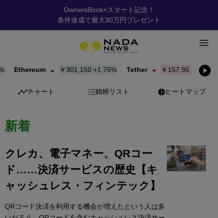
OwnersBook+スタート記念！
条件達成で最大30万円プレゼント
Ethereum
￥301,150
+
1.76%
Tether
￥157.95
-0.02%
BN
チャート
銘柄リスト
ヒートマップ
新着
クレカ、電子マネー、QRコー
ド……決済サービスの歴史【キ
ャッシュレス・フィンテック】
QRコード決済を利用する機会が増えたという人は多
いだろう。QRコードを含むキャッシュレス決済サー