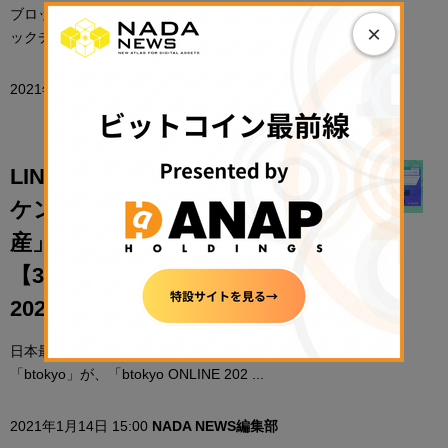
ブロックチェーンコンテンツ協会が社団法人化 ブロ
×
ックチェーンコンテンツ協会は1月8日、社団法 ...
2021年1月15日 06:31
濱田 優
LINE、コインチェック、クラー
ケンの代表が登壇──「暗号資
産」市場はどこへ向かうのか？
【3/1-2開催 btokyo ONLINE
2021】
日本最大級のブロックチェーンカンファレンス
「btokyo」が、「btokyo ONLINE 202 ...
2021年1月14日 15:00
NADA NEWS編集部