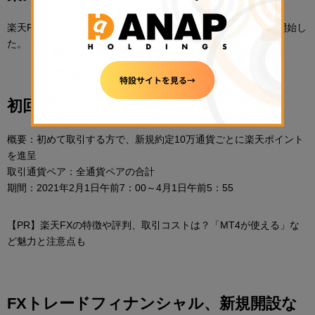
楽天FXを運営する楽天証券は2月1日、以下のキャンペーンを開始し
た。
初回取引キャンペーン
概要：初めて取引する方で、新規約定10万通貨ごとに楽天ポイント
を進呈
取引通貨ペア：全通貨ペアの合計
期間：2021年2月1日午前7：00～4月1日午前5：55
【PR】楽天FXの特徴や評判、取引コストは？「MT4が使える」な
ど魅力と注意点も
FXトレードフィナンシャル、新規開設な