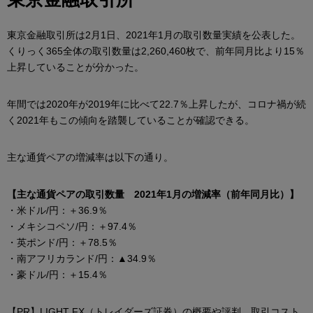
東京金融取引所は2月1日、2021年1月の取引数量実績を公表した。
くりっく365全体の取引数量は2,260,460枚で、前年同月比より15％
上昇していることが分かった。
年間では2020年が2019年に比べて22.7％上昇したが、コロナ禍が続
く2021年もこの傾向を踏襲していることが確認できる。
主な通貨ペアの増減率は以下の通り。
【主な通貨ペアの取引数量 2021年1月の増減率（前年同月比）】
・米ドル/円：＋36.9％
・メキシコペソ/円：＋97.4％
・英ポンド/円：＋78.5％
・南アフリカランド/円：▲34.9％
・豪ドル/円：＋15.4％
【PR】
LIGHT FX（トレイダーズ証券）の概要や評判、取引コスト