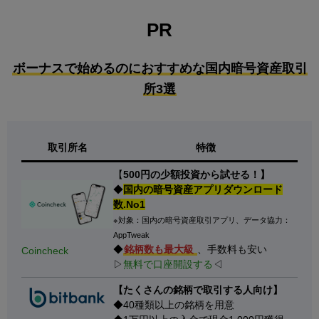
PR
ボーナスで始めるのにおすすめな国内暗号資産取引
所3選
取引所名
特徴
【
500円の少額投資から試せる！】
◆
国内の暗号資産アプリダウンロード
数.No1
※対象：国内の暗号資産取引アプリ、データ協力：
AppTweak
◆
銘柄数も最大級
、手数料も安い
Coincheck
▷
無料で口座開設する
◁
【たくさんの銘柄で取引する人向け】
◆40種類以上の銘柄を用意