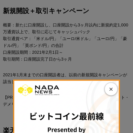
新規開設＋取引キャンペーン
概要：新たに口座開設し、口座開設から3ヶ月以内に新規約定1,000
万通貨以上で、取引に応じてキャッシュバック
取引通貨ペア：「米ドル/円」「ユーロ/米ドル」「ユーロ/円」「豪
ドル/円」「英ポンド/円」の合計
口座開設期間：2021年2月1日～
取引期間：口座開設完了日から3ヶ月
2021年1月末までの口座開設者は、以前の新規開設キャンペーンが
該当し、上記キャンペーンは対象外だ。
×
【PR】DMM FXの評判は？他社とのスプレッドを比較、メリット・
デメリットを解説
楽天FX、初回取引キャンペーン開始