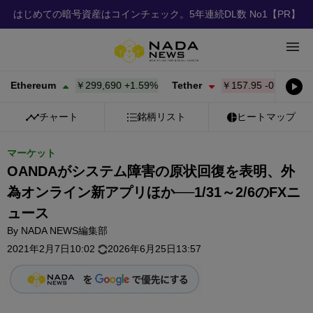
はじめての暗号資産はコインチェック。5年連続DL数 No1
【PR】
ereum
￥299,690
+
1.59%
Tether
￥157.95
-0.01%
BNB
チャート
銘柄リスト
ヒートマップ
マーケット
OANDAがシステム障害の原状回復を表明、外
為オンライン新アプリほか──1/31～2/6のFXニ
ュース
By
NADA NEWS編集部
2021年2月7日10:02
2026年6月25日13:57