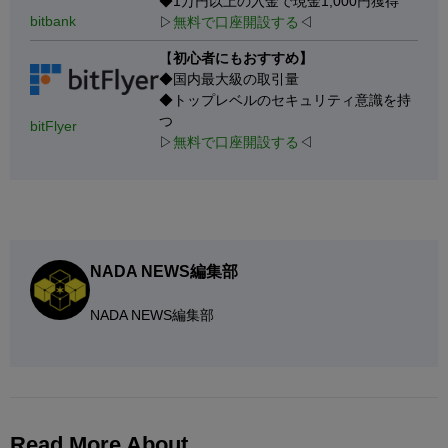
◆1万円以上の入金で現金1,000円獲得
bitbank
▷
無料で口座開設する
◁
【
初心者にもおすすめ】
◆国内最大級の取引量
◆トップレベルのセキュリティ意識を持
つ
bitFlyer
▷
無料で口座開設する
◁
NADA NEWS編集部
NADA NEWS編集部
Read More About