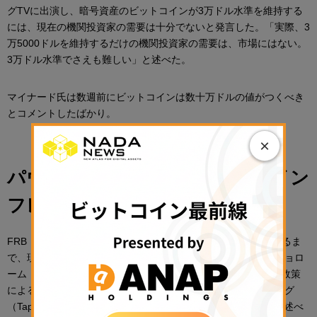
グTVに出演し、暗号資産のビットコインが3万ドル水準を維持する
には、現在の機関投資家の需要は十分でないと発言した。「実際、3
万5000ドルを維持するだけの機関投資家の需要は、市場にはない。
3万ドル水準でさえも難しい」と述べた。
マイナード氏は数週前にビットコインは数十万ドルの値がつくべき
とコメントしたばかり。
×
パウエルFRB議長：「より高いイン
フレを歓迎する」
FRB（米連邦準備制度理事会）は1月27日、経済回復が見られるま
で、現在の歴史的な金融緩和状態を維持することを決めた。ジョロ
ーム・パウエル（Jerome Powell）議長は同日、量的金融緩和政策
による資産購入額を徐々に減らしていく、いわゆるテーパリング
（Tapering）のスケジュールを確定することは望ましくないと述べ