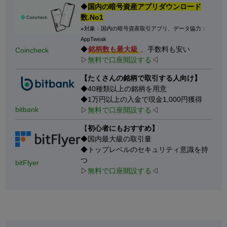
◆
国内の暗号資産アプリダウンロード
数.No1
※対象：国内の暗号資産取引アプリ、データ協力：
AppTweak
◆
銘柄数も最大級
、手数料も安い
Coincheck
▷
無料で口座開設する
◁
【たくさんの銘柄で取引する人向け】
◆40種類以上の銘柄を用意
◆1万円以上の入金で現金1,000円獲得
bitbank
▷
無料で口座開設する
◁
【
初心者にもおすすめ】
◆国内最大級の取引量
◆トップレベルのセキュリティ意識を持
つ
bitFlyer
▷
無料で口座開設する
◁