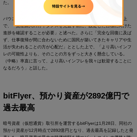
た。
パウエル議長は「テーパリングについては時期尚早だ」とした上
で、「資産購入のガイダンスを見直す前に、設定した目標に向けた
進捗を確認することが必要」と述べた。さらに「完全な回復に及ば
ず、仕事復帰が間に合わないために国民が築いてきたキャリアや生
活が失われることの方が心配だ」ととした上で、「より高いインフ
レの可能性よりも、そのことの方をずっと大きく懸念している。
（中略）率直に言って、より高いインフレを我々は歓迎することに
なるだろう」と話した。
bitFlyer、預かり資産が2892億円で
過去最高
暗号資産（仮想通貨）取引所を運営するbitFlyerは1月28日、同社の
預かり資産が12月時点で2892億円となり、過去最高を記録したと発