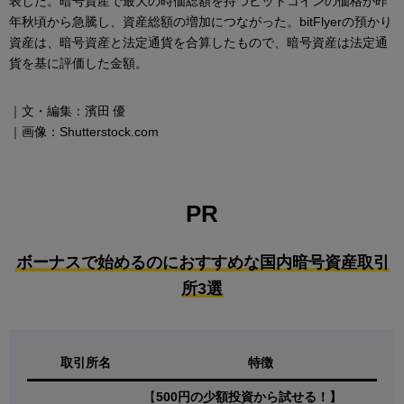
表した。暗号資産で最大の時価総額を持つビットコインの価格が昨
年秋頃から急騰し、資産総額の増加につながった。bitFlyerの預かり
資産は、暗号資産と法定通貨を合算したもので、暗号資産は法定通
貨を基に評価した金額。
｜文・編集：濱田 優
｜画像：Shutterstock.com
PR
ボーナスで始めるのにおすすめな国内暗号資産取引
所3選
取引所名
特徴
【
500円の少額投資から試せる！】