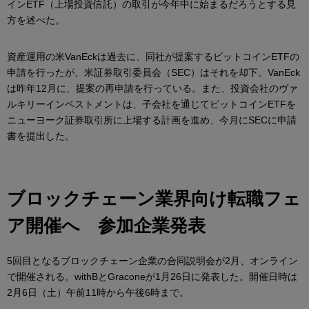
インETF（上場投資信託）の取引が今年中に始まるだろうとする見
方を述べた。
資産運用の米VanEckは過去に、同社が提案するビットコインETFの
申請を行ったが、米証券取引委員会（SEC）はそれを却下。VanEck
は昨年12月に、提案の再申請を行っている。また、投資会社のヴァ
ルキリーインベストメントは、子会社を通じてビットコインETFを
ニューヨーク証券取引所に上場する計画を進め、今月にSECに申請
書を提出した。
ブロックチェーン業界向け転職フェ
ア開催へ 参加企業発表
5回目となるブロックチェーン企業の合同説明会が2月、オンライン
で開催される。withBとGraconeが1月26日に発表した。開催日時は
2月6日（土）午前11時から午後6時まで。