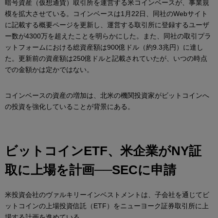
暗号資産（仮想通貨）取引所を運営する米コインベースが、事業規
模を拡大させている。コインベースは1月22日、同社のWebサイト
に記載する概要ページを更新し、運営する取引所に登録するユーザ
ー数が4300万を超えたことを明らかにした。また、同社の取引プラ
ットフォームにおける総資産額は900億ドル（約9.3兆円）に達し
た。更新前の資産額は250億ドルと記載されていたが、いつの時点
での金額かは定かではない。
コインベースの資産の増加は、北米の機関投資家がビットコインへ
の投資を強化していることが背景にある。
ビットコインETF、米企業がNY証
取に上場を計画──SECに申請
米投資会社のヴァルキリーインベストメントは、子会社を通じてビ
ットコインの上場投資信託（ETF）をニューヨーク証券取引所に上
場する計画を進めている。