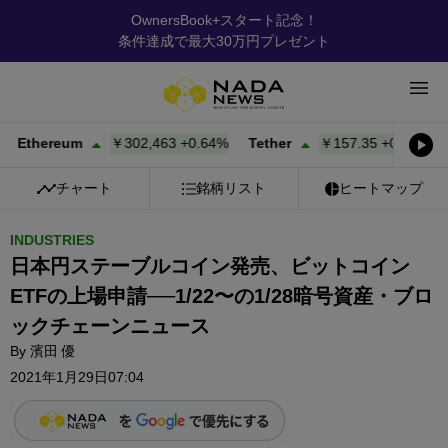
OwnersBook+スタート記念！
条件達成で最大30万円プレゼント
ereum
￥302,463
+
0.64%
Tether
￥157.35
+
0.00%
BNB
チャート
銘柄リスト
ヒートマップ
INDUSTRIES
日本円ステーブルコイン発売、ビットコイン
ETFの上場申請──1/22〜の1/28暗号資産・ブロ
ックチェーンニュース
By
濱田 優
2021年1月29日07:04