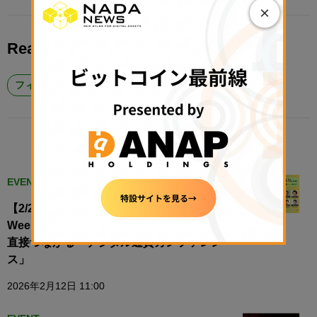
×
Read More About
フィンテック #Fintech
RELATED POSTS
EVENT
【2/24開催】金融庁主催「Japan Fintech
Week」初日──政策・金融・実装の最前線と
直接つながる「デジタル通貨カンファレン
ス」
2026年2月12日 11:00