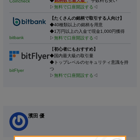
◆
銘柄数も最大級
、手数料も安い
Coincheck
▷
無料で口座開設する
◁
【たくさんの銘柄で取引する人向け】
◆40種類以上の銘柄を用意
◆1万円以上の入金で現金1,000円獲得
bitbank
▷
無料で口座開設する
◁
【
初心者にもおすすめ】
◆国内最大級の取引量
◆トップレベルのセキュリティ意識を持
つ
bitFlyer
▷
無料で口座開設する
◁
濱田 優