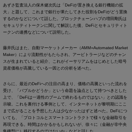
あずさ監査法人の保木健次氏は「DeFiが置き換える銀行機能の拡
大」と題して、これまで銀行が果たしてきた役割をDeFiがどう置換
するのかなどについて話した。ブロックチェーンハブの増田剛氏は
セキュリティトークンに関して解説した後、DeFiとセキュリティト
ークンの連携などについて説明した。
藤井氏はまた、自動マーケットメーカー（AMM=Automated Market
Maker）により流動性がもたらされ、アービトラージなどのチャン
スが生まれていると紹介、これがイーサリアムをはじめとした暗号
資産価格が高騰している一因との分析を述べた。
さらに、最近のDeFiへの注目の高まり、価格の高騰といった流れを
受け、「バブルかどうか」という命題を論点として持つべきとした
上で、「DeFiは一過性のブームで終わるものではない」との認識を
示唆。これを裏付ける事例として、インターネットが黎明期にここ
まで広がることを予想した人は少なかったはずと述べた。DeFiにつ
いても、「プロトコルとスマートコントラクトで様々な金融取引を
再現できる。時間はかかるかもしれないが、徐々に（金融が非中央
集権型に）移行するのではないか」などと話した。