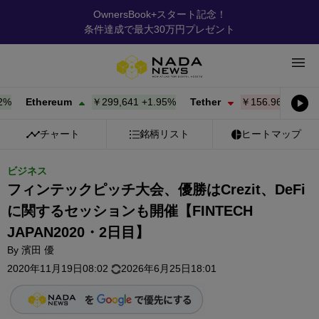
OwnersBook+スタート記念！
条件達成で最大30万円プレゼント
Ethereum
￥299,641
+
1.95%
Tether
￥156.96
-0.02%
B
チャート
銘柄リスト
ヒートマップ
ビジネス
フィンテックピッチ大会、優勝はCrezit、DeFi
に関するセッションも開催【FINTECH
JAPAN2020・2日目】
By
濱田 優
2020年11月19日08:02
2026年6月25日18:01