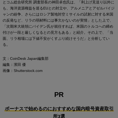
とコム総合研究所 調査部長の神田卓也氏は、「利上げ見送り以外に
も、海洋資源権益を巡るEUとの対立や、アルメニアとアゼルバイジ
ャンの紛争、さらにはロシア製地対空ミサイルの試射に対する米国
の反発など、リラの弱材料には事欠かないのが実情」とした上で、
「次期米大統領にバイデン氏が就任すれば、米国のトルコへの締め
付けが一段と厳しくなるとの見方もある」と紹介。その上で、「当
面、リラ相場には下値不安がくすぶり続けそうだ」と分析してい
る。
文：CoinDesk Japan編集部
編集：濱田 優
画像：Shutterstock.com
PR
ボーナスで始めるのにおすすめな国内暗号資産取引
所3選