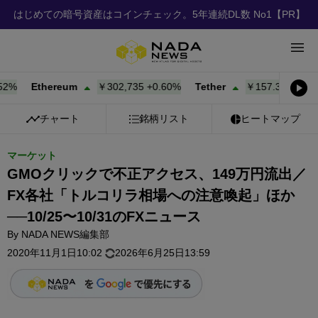
はじめての暗号資産はコインチェック。5年連続DL数 No1
【PR】
Ethereum
￥302,735
+
0.60%
Tether
￥157.36
+
0.00%
チャート
銘柄リスト
ヒートマップ
マーケット
GMOクリックで不正アクセス、149万円流出／
FX各社「トルコリラ相場への注意喚起」ほか
──10/25〜10/31のFXニュース
By
NADA NEWS編集部
2020年11月1日10:02
2026年6月25日13:59