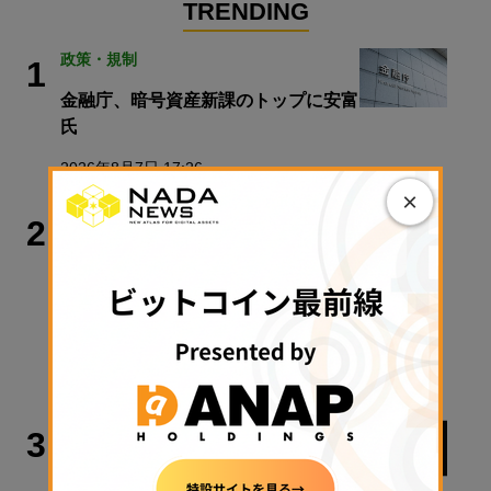
TRENDING
政策・規制
1
金融庁、暗号資産新課のトップに安富
氏
2026年8月7日 17:26
×
ビットコイン
2
暗号資産20％分離課税は2028年1月か
ら──井林たつのり議員が語る「日本
版ビットコインETF」と税制改正の先
【エックスウィン】
2026年8月8日 06:00
ビジネス
3
ビットコイン決済BTCpayに重大な脆