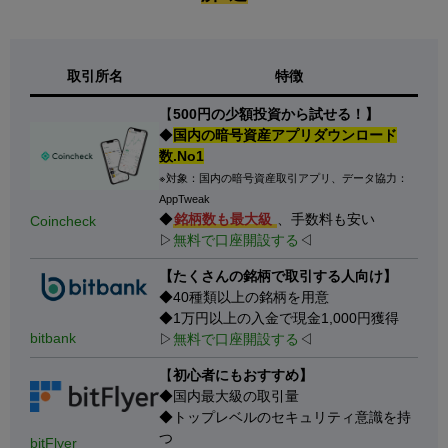
取引所名
特徴
【
500円の少額投資から試せる！】
◆
国内の暗号資産アプリダウンロード
数.No1
※対象：国内の暗号資産取引アプリ、データ協力：
AppTweak
◆
銘柄数も最大級
、手数料も安い
Coincheck
▷
無料で口座開設する
◁
【たくさんの銘柄で取引する人向け】
◆40種類以上の銘柄を用意
◆1万円以上の入金で現金1,000円獲得
bitbank
▷
無料で口座開設する
◁
【
初心者にもおすすめ】
◆国内最大級の取引量
◆トップレベルのセキュリティ意識を持
つ
bitFlyer