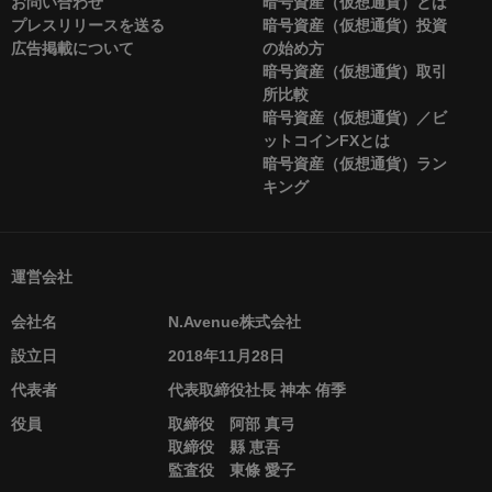
お問い合わせ
暗号資産（仮想通貨）とは
プレスリリースを送る
暗号資産（仮想通貨）投資
広告掲載について
の始め方
暗号資産（仮想通貨）取引
所比較
暗号資産（仮想通貨）／ビ
ットコインFXとは
暗号資産（仮想通貨）ラン
キング
運営会社
会社名
N.Avenue株式会社
設立日
2018年11月28日
代表者
代表取締役社長 神本 侑季
役員
取締役 阿部 真弓
取締役 縣 恵吾
監査役 東條 愛子