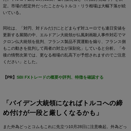
定。市場の想定外だったことからトルコ・リラ相場は大幅下落が続
いている。
同社は、「対円、対ドルだけにとどまらず対ユーロでも連日安値を
更新する展開の中、エルドアン大統領が仏風刺画殺人事件対応でマ
クロン仏大統領を批判、フランス製品不買運動を煽り、フランス側
もこの動きを批判して両者の対立が深刻化」していると分析。「今
後の情勢次第では、更なる相場の乱高下が予想されますのでご注意
ください」とした。
【PR】
SBI FXトレードの概要や評判、特徴を確認する
「バイデン大統領になればトルコへの締
め付けが一段と厳しくなるかも」
また外為どっとコムもこれに先立つ10月28日に注意喚起。外為どっ