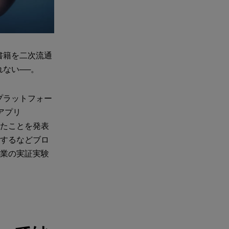
書籍を二次流通
ない──。
プラットフォー
アプリ
したことを発表
行するなどブロ
事業の実証実験