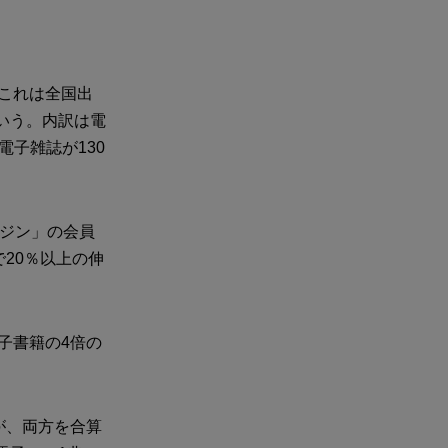
。これは全国出
いう。内訳は電
電子雑誌が130
ガジン」の会員
20％以上の伸
電子書籍の4倍の
が、両方を合算