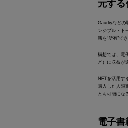
元する
Gaudiyな
ンジブル・ト
籍を“所有”
構想では、電
ど）に収益が
NFTを活用
購入した人限
とも可能にな
電子書