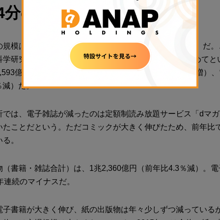
4分の1
規模は、2019年のデータで3072億円（前年比23.9％増）だ
科学研究所によるデータで、3000億円を突破したのは初めてと
593億円（同29.5％増）、電子書籍が349億円（同8.7％増）、
7％減）だ。
析では、電子雑誌が減ったのは定額制読み放題サービス「dマ
いたことだという。ただコミックが大きく伸びたため、前年比で
いる。
（書籍・雑誌合計）は、1兆2,360億円（前年比4.3％減）。
5年連続のマイナスだ。
電子書籍が大きく伸び、紙の出版物は年々少しずつ減っている