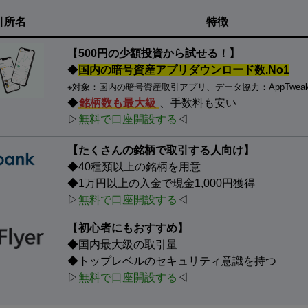
引所名
特徴
【
500円の少額投資から試せる！】
◆
国内の暗号資産アプリダウンロード数.No1
※対象：国内の暗号資産取引アプリ、データ協力：AppTwea
◆
銘柄数も最大級
、手数料も安い
▷
無料で口座開設する
◁
【たくさんの銘柄で取引する人向け】
◆40種類以上の銘柄を用意
◆1万円以上の入金で現金1,000円獲得
▷
無料で口座開設する
◁
【
初心者にもおすすめ】
◆国内最大級の取引量
◆トップレベルのセキュリティ意識を持つ
▷
無料で口座開設する
◁