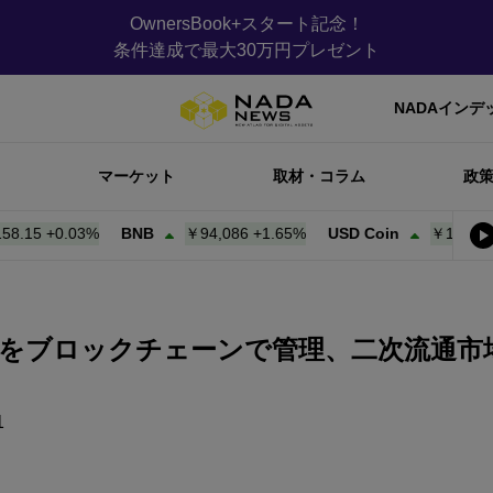
OwnersBook+スタート記念！
条件達成で最大30万円プレゼント
NADAインデ
マーケット
取材・コラム
政
5
+
0.03%
BNB
￥94,086
+
1.65%
USD Coin
￥158.21
+
0.0
をブロックチェーンで管理、二次流通市場の
1