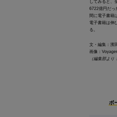
してみると、
6722億円だ
間に電子書籍は
電子書籍は伸
る。
文・編集：濱田
画像：Voyagerix
（編集部より
ボ