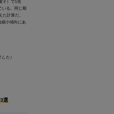
電子）で1兆
している。同じ期
増えた計算だ。
は縮小傾向にあ
ました）
3選