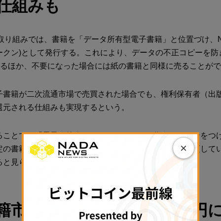
仕組みも
どの取り組みでは、書籍を「データ所有型電子書籍」と位置づけ、N
ークン)として発行する。これにより、データの不正コピーを防
できるほか、不要になった場合には紙の書籍と同様に売ることが
子書籍が二次流通市場で売買された場合でも、権利保有者（出
還元される仕組みも実現するという。
することで、「電子書籍内のコンテンツにのみ作者のサインをつ
×
定の書籍を販売する」「本編の内容を販売後に追加・変更して
ると見られている。
籍市場は4年で2倍の3000億円