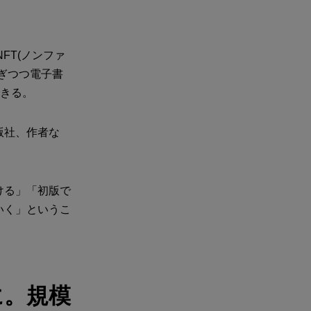
FT(ノンファ
ぎつつ電子書
できる。
版社、作者な
ける」「初版で
いく」というこ
に。規模