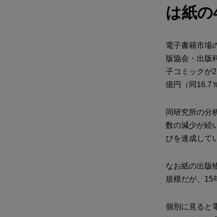
は紙の
電子書籍市場の
版協会・出版
子コミックが2,
億円（同16.
同研究所の分
数の減少が続
びを達成して
なお紙の出版物
規模だが、1
個別に見ると