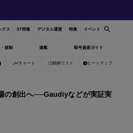
ックス
ST特集
デジタル通貨
特集
イベント
策・規制
連載
暗号資産ガイド
1%
Bitcoin
チャート
￥10,271,806
銘柄リスト
+
1.02%
Ethereum
ヒートマップ
￥302,809
+
創出へ──Gaudiyなどが実証実