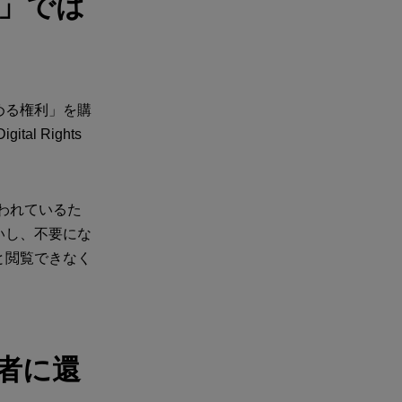
」では
める権利」を購
 Rights
。
われているた
いし、不要にな
と閲覧できなく
者に還