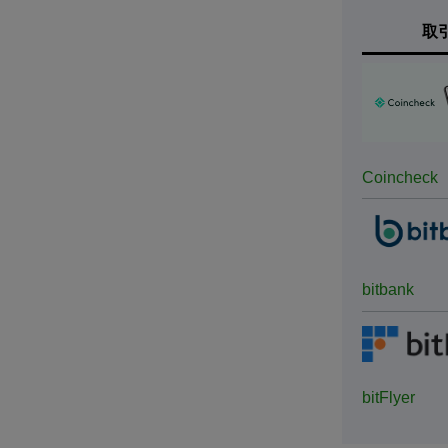
取
Coincheck
bitbank
bitFlyer