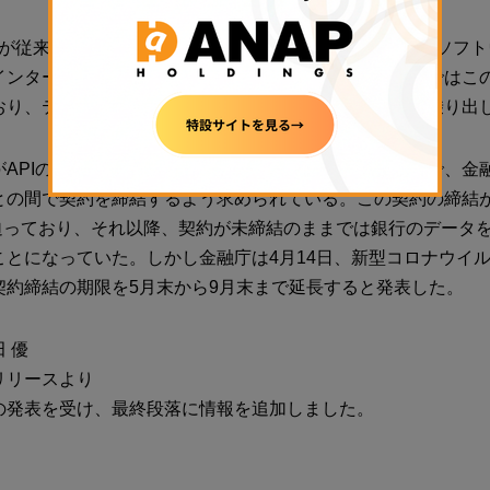
銀行が従来から提供してきたサービスを、金融ライセンスやソフ
インターネットを使って企業に提供するサービス。欧米ではこ
おり、テックスタートアップなどが金融サービス提供に乗り出
APIの公開だ。2017年に成立、18年施行の改正銀行法で、金
との間で契約を締結するよう求められている。この契約の締結
月に迫っており、それ以降、契約が未締結のままでは銀行のデータ
ことになっていた。しかし金融庁は4月14日、新型コロナウイ
契約締結の期限を5月末から9月末まで延長すると発表した。
 優
リリースより
の発表を受け、最終段落に情報を追加しました。