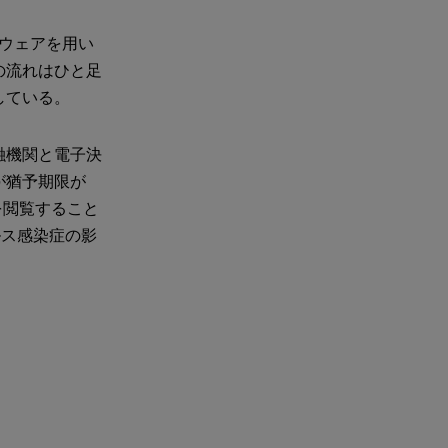
トウェアを用い
の流れはひと足
している。
融機関と電子決
が猶予期限が
を閲覧すること
ルス感染症の影