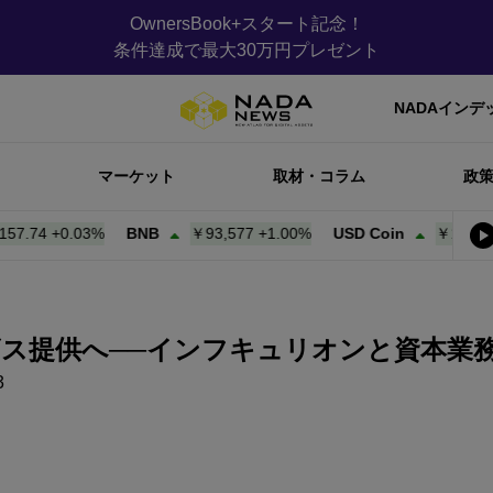
OwnersBook+スタート記念！
条件達成で最大30万円プレゼント
NADAインデ
マーケット
取材・コラム
政
74
+
0.03%
BNB
￥93,577
+
1.00%
USD Coin
￥157.81
+
0.
ス提供へ──インフキュリオンと資本業務
3