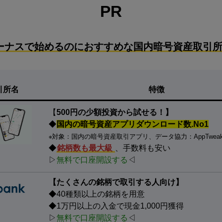
PR
ーナスで始めるのにおすすめな国内暗号資産取引所
引所名
特徴
【
500円の少額投資から試せる！】
◆
国内の暗号資産アプリダウンロード数.No1
※対象：国内の暗号資産取引アプリ、データ協力：AppTwea
◆
銘柄数も最大級
、手数料も安い
▷
無料で口座開設する
◁
【たくさんの銘柄で取引する人向け】
◆40種類以上の銘柄を用意
◆1万円以上の入金で現金1,000円獲得
▷
無料で口座開設する
◁