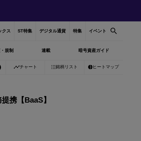
ックス
ST特集
デジタル通貨
特集
イベント
策・規制
連載
暗号資産ガイド
00%
Bitcoin
チャート
￥10,252,922
銘柄リスト
+
1.20%
Ethereum
ヒートマップ
￥302,406
+
提携【BaaS】