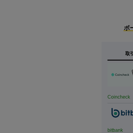
ボ
取
Coincheck
bitbank