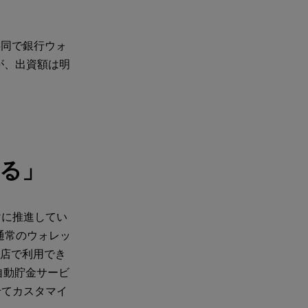
共同で銀行ウォ
が、出資額は明
る」
けに推進してい
通常のウォレッ
盟店で利用でき
自動貯金サービ
せてカスタマイ