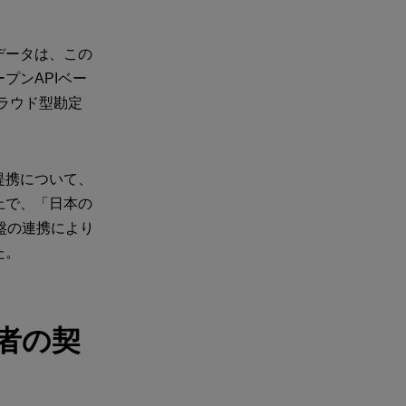
データは、この
プンAPIベー
ラウド型勘定
提携について、
上で、「日本の
基盤の連携により
た。
者の契