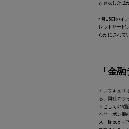
と発表したば
4月15日の
レットサービ
らかにされて
「金融
インフキュリオ
る。同社のウ
トとしての認
るクーポン機
ス「finbe