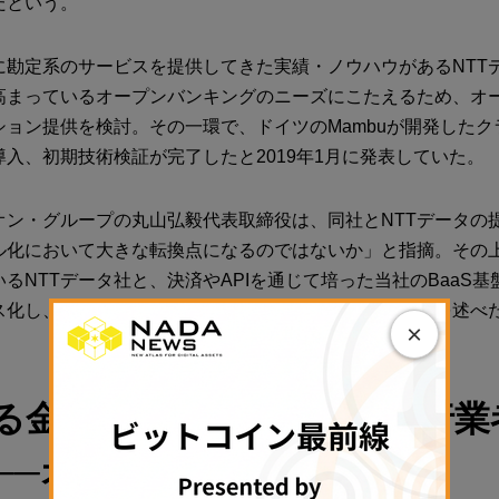
だという。
に勘定系のサービスを提供してきた実績・ノウハウがあるNTT
高まっているオープンバンキングのニーズにこたえるため、オー
ション提供を検討。その一環で、ドイツのMambuが開発したク
入、初期技術検証が完了したと2019年1月に発表していた。
オン・グループの丸山弘毅代表取締役は、同社とNTTデータの
ル化において大きな転換点になるのではないか」と指摘。その
るNTTデータ社と、決済やAPIを通じて培った当社のBaaS
ス化し、ユーザーに新しい金融体験を提供」すると抱負を述べ
×
る金融機関と電子決済等代行業
──オープンAPI