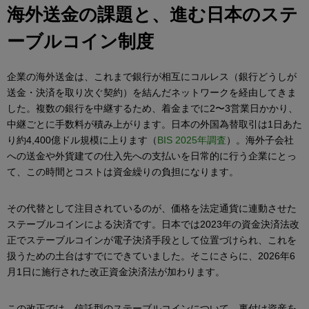
海外送金の課題と、進む日本のステ
ーブルコイン制度
企業の海外送金は、これまで銀行が相互にコルレス（銀行どうしが
送金・決済を取り次ぐ契約）を結んだネットワークを経由してきま
した。複数の銀行を中継するため、着金までに2〜3営業日かかり、
中継ごとに手数料が積み上がります。日本の外国為替取引は1日あた
り約4,400億ドル規模に上ります（
BIS 2025年調査
）。海外子会社
への送金や外貨建ての仕入先への支払いを日常的に行う企業にとっ
て、この時間とコストは資金繰りの負担になります。
その代替として注目されているのが、価格を法定通貨に連動させた
ステーブルコインによる決済です。日本では2023年の資金決済法改
正でステーブルコインが電子決済手段として位置づけられ、これを
扱うための土台はすでにできていました。そこにさらに、2026年6
月1日に施行された改正資金決済法が加わります。
この改正では、信託型のステーブルコインについて、裏付け資産を