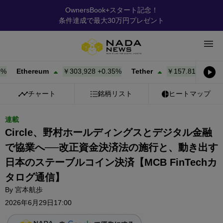
OwnersBook+スタート記念！
条件達成で最大30万円プレゼント
Ethereum
￥303,928
+
0.35%
Tether
￥157.81
+
0.00%
B
チャート
銘柄リスト
ヒートマップ
連載
Circle、野村ホールディングスとデジタル金融
で協業へ──改正資金決済法の施行と、動き出す
日本のステーブルコイン決済【MCB FinTechカ
タログ通信】
By
宮本航歩
2026年6月29日17:00