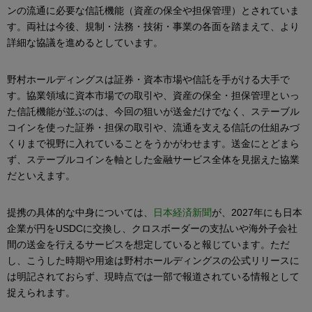
ンの流通に必要な信託機能（資産の保全や担保管理）とされていま
す。両社は今後、規制・法務・技術・事業の各面を踏まえて、より
詳細な協議を進めるとしています。
野村ホールディングスは証券・資本市場や信託を手がける大手で
す。協業領域に資本市場での取引や、資産の保全・担保管理といっ
た信託機能が並ぶのは、今回の狙いが送金だけでなく、ステーブル
コインを使った証券・担保の取引や、流通を支える信託の仕組みづ
くりまで視野に入れていることをうかがわせます。送金にとどまら
ず、ステーブルコインを軸とした金融サービス全体を見据えた協業
だといえます。
提携の具体的な中身については、
日本経済新聞
が、2027年にも日本
企業が円をUSDCに交換し、クロスボーダーの支払いや海外子会社
間の送金を行えるサービスを想定していると報じています。ただ
し、こうした時期や用途は野村ホールディングスの公式リリースに
は明記されておらず、現時点では一部で報道されている情報として
捉えられます。