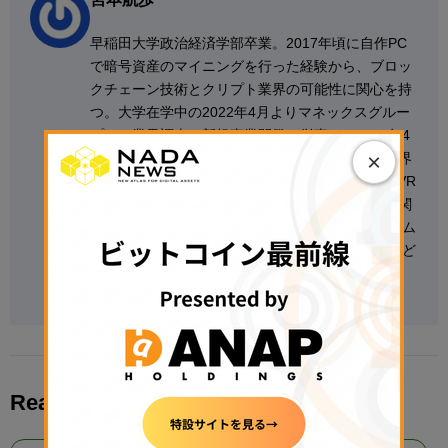
早稲田大学政治経済学部卒業。2017年頃に自作PC
で暗号資産のマイニングを行った経験から、ブロッ
クチェーン技術とクリプト業界の可能性に関心を持
つ。大学在学中の2022年4月よりマネックスグルー
プにて業界調査や新規事業開発に従事し、2024年4
×
月に新卒入社。マネックスクリプトバンクでは業界
調査レポート「MCB RESEARCH」を執筆し、「VR
普及はいつ頃達成されるのか？―現状の問題点と関
連技術を探る（2022）」「ブロックチェーンゲーム
のビジネスモデルの分類と収益推定（2023）」など
を発表。
Read More About