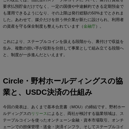
要求払預貯金だけでなく、一定の国債や中途解約できる定期預金で
も運用できるようになり、その上限は発行総額の50%までとされま
した。あわせて、媒介だけを担う仲介業が新たに設けられ、利用者
の資産を守る保全制度も整えられています（
金融庁
）。
これにより、ステーブルコインを扱える段階から、裏付けで収益を
生み、複数の担い手が役割を分担して事業として組み立てる段階へ
と、制度が一歩進んだといえます。
Circle
・野村ホールディングスの協
業と、
USDC
決済の仕組み
今回の発表は、あくまで基本合意書（MOU）の締結です。野村ホー
ルディングスの
リリース
によると、両社が検討する協業領域は、ス
テーブルコインを使ったオンチェーン金融・資本市場取引、オンチ
ェーンでの担保管理・送金・決済インフラ、そしてステーブルコイ