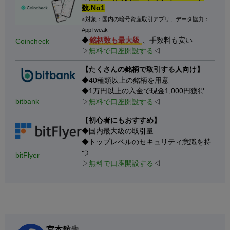
数.No1
※対象：国内の暗号資産取引アプリ、データ協力：
AppTweak
◆
銘柄数も最大級
、手数料も安い
Coincheck
▷
無料で口座開設する
◁
【たくさんの銘柄で取引する人向け】
◆40種類以上の銘柄を用意
◆1万円以上の入金で現金1,000円獲得
bitbank
▷
無料で口座開設する
◁
【
初心者にもおすすめ】
◆国内最大級の取引量
◆トップレベルのセキュリティ意識を持
つ
bitFlyer
▷
無料で口座開設する
◁
宮本航歩