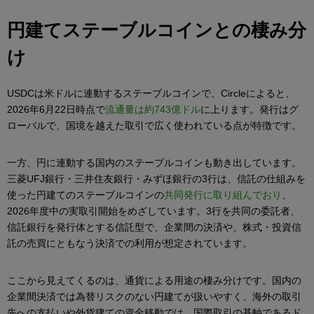
円建てステーブルコインとの棲み分
け
USDCは米ドルに連動するステーブルコインで、Circleによると、
2026年6月22日時点で
流通量は約743億ドル
に上ります。発行はグ
ローバルで、国境を越えた取引で広く使われている点が特徴です。
一方、円に連動する国内のステーブルコインも動き出しています。
三菱UFJ銀行・三井住友銀行・みずほ銀行の3行は、信託の仕組みを
使った円建てのステーブルコインの
共同発行に取り組んでおり
、
2026年度中の実取引開始をめざしています。3行を共同の委託者、
信託銀行を発行体とする信託型で、企業間の決済や、株式・投資信
託の売買にともなう決済での利用が想定されています。
ここから見えてくるのは、通貨による用途の棲み分けです。国内の
企業間決済では為替リスクのない円建てが扱いやすく、海外の取引
先への支払いや外貨建ての資金移動では、国際取引の基軸であるド