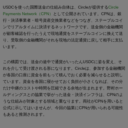
USDCを使った国際送金の仕組み自体は、Circleが提供する
Circle
Payments Network（CPN）
として公開されています。CPNは、銀
行・決済事業者・暗号資産交換業者などをつなぎ、ステーブルコイ
ンでリアルタイムに決済するネットワークです。送金側の金融機関
が顧客確認を行ったうえで現地通貨をステーブルコインに換えて送
り、受取側の金融機関がそれを現地の法定通貨に戻して相手に支払
います。
この構図では、送金の途中で通貨がいったんUSDCに姿を変え、そ
れを介して受け渡される形になります。Circleは、参加する金融機関
が各国の口座に資金を前もって積んでおく必要を減らせると説明し
ています。資金を各国に寝かせておく負担が小さくなれば、その分
だけ中継のコストや時間を圧縮できる余地が生まれます。野村ホー
ルディングスとの協業で挙がった送金・決済インフラは、CPNのよ
うな仕組みが対象とする領域と重なります。両社がCPNを用いると
公式に示してはいませんが、今回の協業にCPNが用いられる可能性
もあると推測されます。