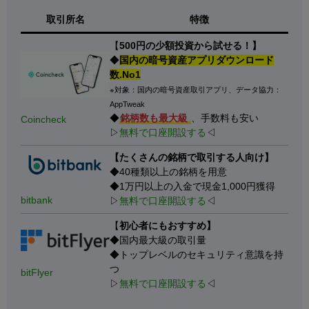
取引所名
特徴
【
500円の少額投資から試せる！】
◆
国内の暗号資産アプリダウンロード
数.No1
※対象：国内の暗号資産取引アプリ、データ協力：
AppTweak
◆
銘柄数も最大級
、手数料も安い
Coincheck
▷
無料で口座開設する
◁
【たくさんの銘柄で取引する人向け】
◆40種類以上の銘柄を用意
◆1万円以上の入金で現金1,000円獲得
bitbank
▷
無料で口座開設する
◁
【
初心者にもおすすめ】
◆国内最大級の取引量
◆トップレベルのセキュリティ意識を持
つ
bitFlyer
▷
無料で口座開設する
◁