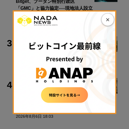
Bitget、ブータン特別行政区
「GMC」と協力協定──現地法人設立
とライセンス申請を検討
×
2026年8月6日 19:00
取材・コラム
3
ゴミ処理場に眠る1000億円──ビット
コインを捨てた男の13年闘争
2026年5月22日 12:08
ビジネス
4
ローソンで円ステーブルコイン
「JPYC」決済を体験──国内初の
POSレジ実証
2026年8月6日 18:03