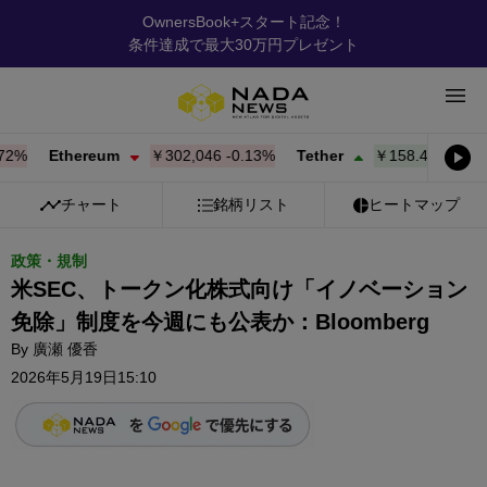
OwnersBook+スタート記念！
条件達成で最大30万円プレゼント
Ethereum
￥302,077
-0.12%
Tether
￥158.45
+
0.03%
チャート
銘柄リスト
ヒートマップ
政策・規制
米SEC、トークン化株式向け「イノベーション
免除」制度を今週にも公表か：Bloomberg
By
廣瀬 優香
2026年5月19日15:10