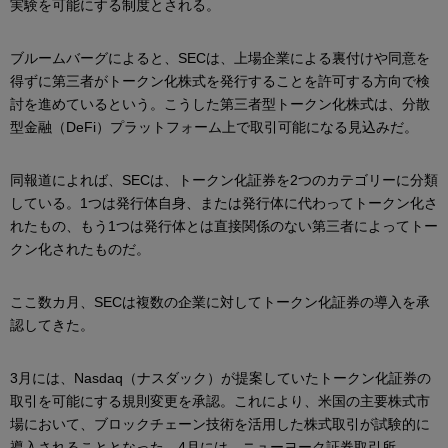
実験を可能にする制度とされる。
ブルームバーグによると、SECは、上場企業による裏付けや同意を
得ずに第三者がトークン化株式を発行することを許可する方向で検
討を進めているという。こうした第三者型トークン化株式は、分散
型金融（DeFi）プラットフォーム上で取引可能になる見込みだ。
同報道によれば、SECは、トークン化証券を2つのカテゴリーに分類
している。1つは発行体自身、または発行体に代わってトークン化さ
れたもの、もう1つは発行体とは直接関係のない第三者によってトー
クン化されたものだ。
ここ数カ月、SECは複数の企業に対してトークン化証券の導入を承
認してきた。
3月には、Nasdaq（ナスダック）が提案していたトークン化証券の
取引を可能にする規則変更を承認。これにより、米国の主要株式市
場において、ブロックチェーン技術を活用した株式取引が試験的に
導入されることとなった。4月には、ニューヨーク証券取引所