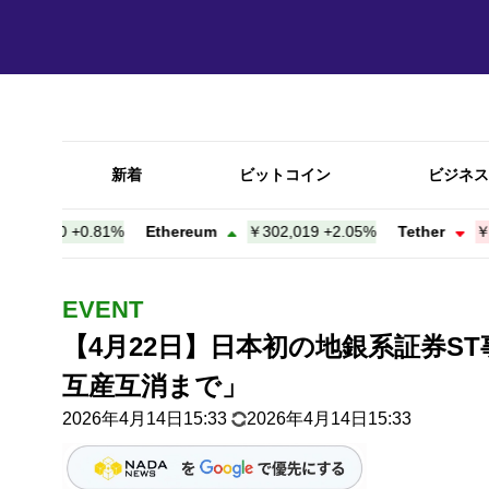
新着
ビットコイン
ビジネス
,470
+
0.81%
Ethereum
￥302,019
+
2.05%
Tether
￥157.
EVENT
【4月22日】日本初の地銀系証券S
互産互消まで」
2026年4月14日15:33
2026年4月14日15:33