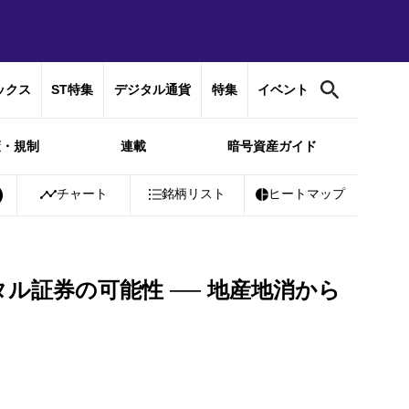
ックス
ST特集
デジタル通貨
特集
イベント
策・規制
連載
暗号資産ガイド
01%
Bitcoin
チャート
￥10,245,470
銘柄リスト
+
0.81%
Ethereum
ヒートマップ
￥302,019
+
ル証券の可能性 ── 地産地消から