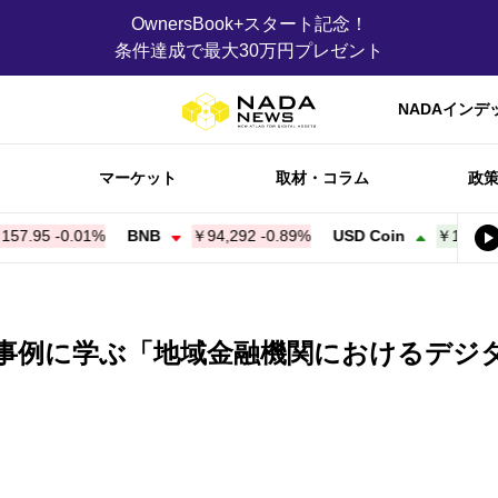
OwnersBook+スタート記念！
条件達成で最大30万円プレゼント
NADAインデ
マーケット
取材・コラム
政
95
-0.01%
BNB
￥94,292
-0.89%
USD Coin
￥158.09
+
0.
T事例に学ぶ「地域金融機関におけるデジタ