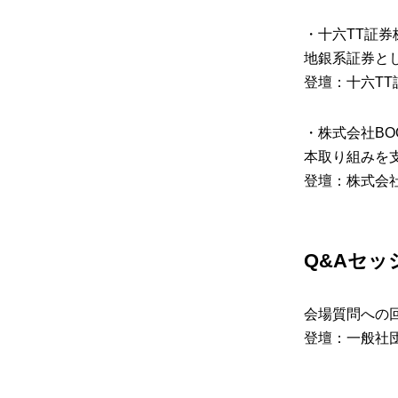
​・十六TT証
地銀系証券と
登壇：十六TT
​・株式会社BO
本取り組みを
登壇：株式会社B
​Q&Aセ
会場質問への
登壇：一般社団