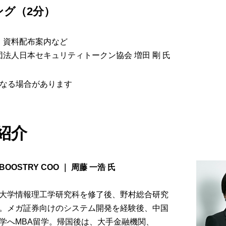
ング（2分）
、資料配布案内など
法人日本セキュリティトークン協会 増田 剛 氏
となる場合があります
紹介
OOSTRY COO ｜ 周藤 一浩 氏
大学情報理工学研究科を修了後、野村総合研究
。メガ証券向けのシステム開発を経験後、中国
学へMBA留学。帰国後は、大手金融機関、