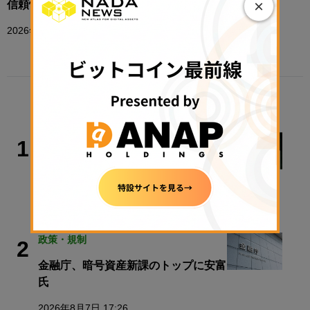
×
信頼性向上へ
2026年3月6日 12:00
TRENDING
政策・規制
1
警察庁、すべての暗号資産交換業者に
出庫制限強化を要請
2026年8月6日 20:10
政策・規制
2
金融庁、暗号資産新課のトップに安富
氏
2026年8月7日 17:26