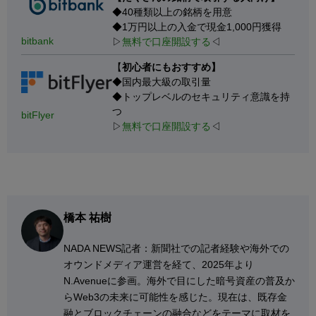
◆40種類以上の銘柄を用意
◆1万円以上の入金で現金1,000円獲得
bitbank
▷
無料で口座開設する
◁
【
初心者にもおすすめ】
◆国内最大級の取引量
◆トップレベルのセキュリティ意識を持
つ
bitFlyer
▷
無料で口座開設する
◁
橋本 祐樹
NADA NEWS記者：新聞社での記者経験や海外での
オウンドメディア運営を経て、2025年より
N.Avenueに参画。海外で目にした暗号資産の普及か
らWeb3の未来に可能性を感じた。現在は、既存金
融とブロックチェーンの融合などをテーマに取材を