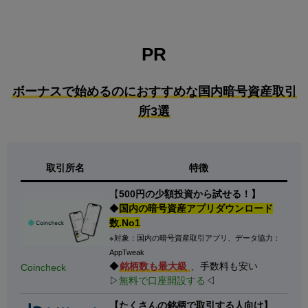
PR
ボーナスで始めるのにおすすめな国内暗号資産取引
所3選
取引所名
特徴
【
500円の少額投資から試せる！】
◆
国内の暗号資産アプリダウンロード
数.No1
※対象：国内の暗号資産取引アプリ、データ協力：
AppTweak
◆
銘柄数も最大級
、手数料も安い
Coincheck
▷
無料で口座開設する
◁
【たくさんの銘柄で取引する人向け】