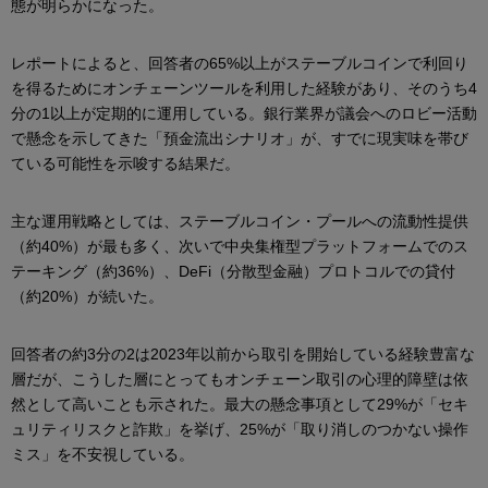
態が明らかになった。
レポートによると、回答者の65%以上がステーブルコインで利回り
を得るためにオンチェーンツールを利用した経験があり、そのうち4
分の1以上が定期的に運用している。銀行業界が議会へのロビー活動
で懸念を示してきた「預金流出シナリオ」が、すでに現実味を帯び
ている可能性を示唆する結果だ。
主な運用戦略としては、ステーブルコイン・プールへの流動性提供
（約40%）が最も多く、次いで中央集権型プラットフォームでのス
テーキング（約36%）、DeFi（分散型金融）プロトコルでの貸付
（約20%）が続いた。
回答者の約3分の2は2023年以前から取引を開始している経験豊富な
層だが、こうした層にとってもオンチェーン取引の心理的障壁は依
然として高いことも示された。最大の懸念事項として29%が「セキ
ュリティリスクと詐欺」を挙げ、25%が「取り消しのつかない操作
ミス」を不安視している。