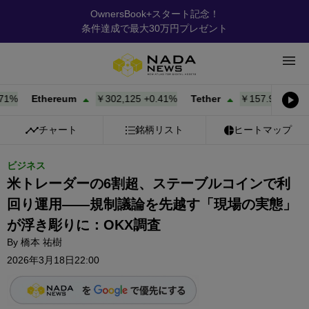
OwnersBook+スタート記念！
条件達成で最大30万円プレゼント
Ethereum
￥302,125
+
0.41%
Tether
￥157.90
+
0.02%
チャート
銘柄リスト
ヒートマップ
ビジネス
米トレーダーの6割超、ステーブルコインで利
回り運用——規制議論を先越す「現場の実態」
が浮き彫りに：OKX調査
By
橋本 祐樹
2026年3月18日22:00