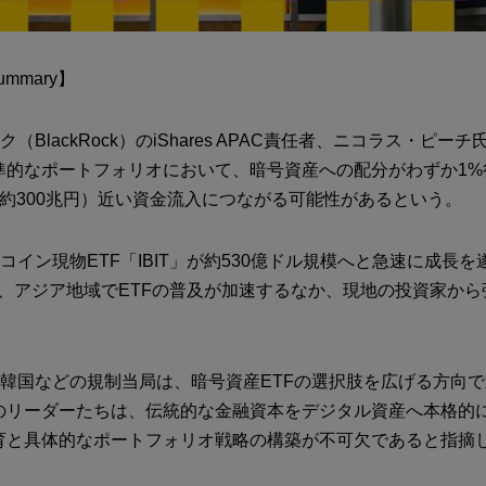
Summary】
（BlackRock）のiShares APAC責任者、ニコラス・ピー
準的なポートフォリオにおいて、暗号資産への配分がわずか1%
（約300兆円）近い資金流入につながる可能性があるという。
コイン現物ETF「IBIT」が約530億ドル規模へと急速に成長
部門は、アジア地域でETFの普及が加速するなか、現地の投資家か
、韓国などの規制当局は、暗号資産ETFの選択肢を広げる方向
のリーダーたちは、伝統的な金融資本をデジタル資産へ本格的
育と具体的なポートフォリオ戦略の構築が不可欠であると指摘