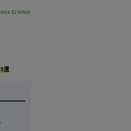
ock $2 trillion
3選
k