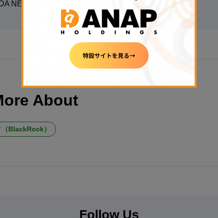
DA NEWS編集部
More About
BlackRock）
Follow Us