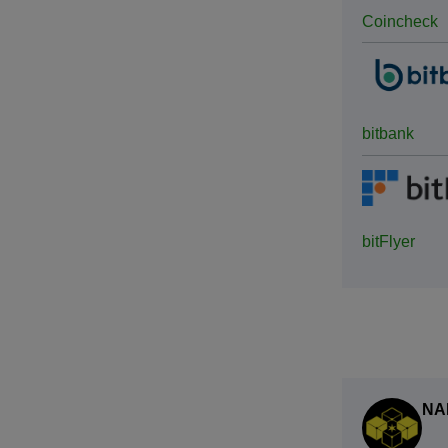
Coincheck
bitbank
bitFlyer
NA