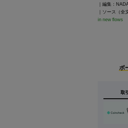
｜編集：NADA
｜ソース（全
in new flows
ボ
取