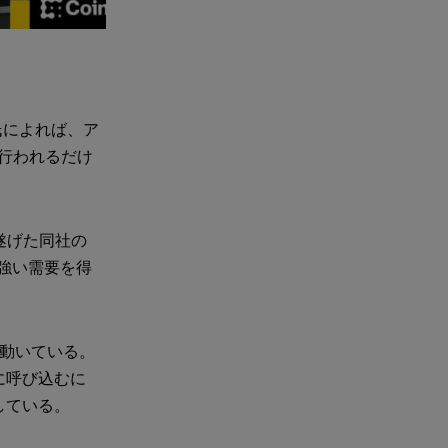
チ氏によれば、ア
行われるだけ
を遂げた同社の
ら強い需要を得
で動いている。
に呼び込むに
している。