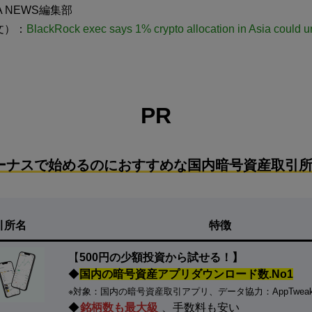
 NEWS編集部
文）：
BlackRock exec says 1% crypto allocation in Asia could unl
PR
ーナスで始めるのにおすすめな国内暗号資産取引所
引所名
特徴
【
500円の少額投資から試せる！】
◆
国内の暗号資産アプリダウンロード数.No1
※対象：国内の暗号資産取引アプリ、データ協力：AppTwea
◆
銘柄数も最大級
、手数料も安い