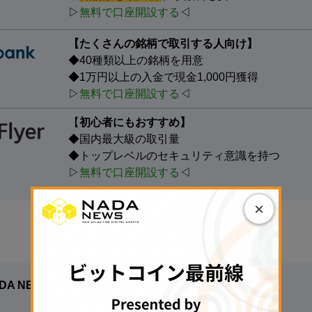
▷
無料で口座開設する
◁
【たくさんの銘柄で取引する人向け】
◆40種類以上の銘柄を用意
◆1万円以上の入金で現金1,000円獲得
▷
無料で口座開設する
◁
【
初心者にもおすすめ】
◆国内最大級の取引量
◆トップレベルのセキュリティ意識を持つ
▷
無料で口座開設する
◁
×
DA NEWS編集部